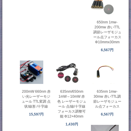
650nm 1mw-
200mw 赤いTTL
調節レーザモジュ
ール点フォーカス
Φ10mmx30mm
6,567円
200mW 660nm 赤
635nm/650nm
635nm 1mw-
い光レーザーモジ
1mW～10mW 赤
30mw 赤いTTL調
ュール TTL変調 点
色 レーザーモジュ
節レーザモジュー
状/線形 /十字線
ール 点/線/十字線
ル点フォーカス
フォーカス調整可
15,597円
6,567円
能 Φ12×40mm
1,430円