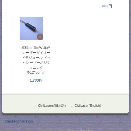
882円
635nm 5mW 赤色
レーザーダイオー
ドモジュール ドッ
ト レーザーポジシ
ョニング
Φ12*50mm
1,733円
::
CivilLasers(日本語)
::
CivilLaser(English)
Desktop Version
Copyright © 2026
Civillasers
.
SiteMap