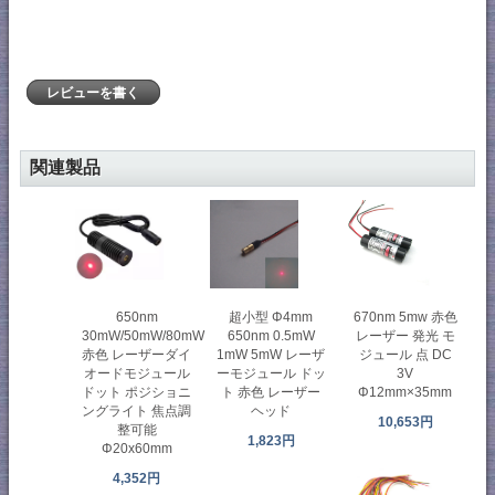
レビューを書く
関連製品
650nm
超小型 Φ4mm
670nm 5mw 赤色
30mW/50mW/80mW
650nm 0.5mW
レーザー 発光 モ
赤色 レーザーダイ
1mW 5mW レーザ
ジュール 点 DC
オードモジュール
ーモジュール ドッ
3V
ドット ポジショニ
ト 赤色 レーザー
Φ12mm×35mm
ングライト 焦点調
ヘッド
10,653円
整可能
1,823円
Φ20x60mm
4,352円