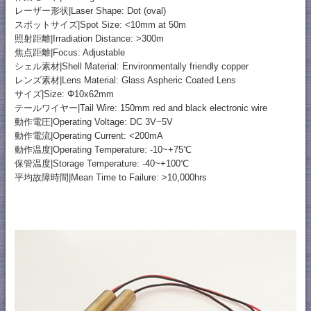
レーザー形状|Laser Shape: Dot (oval)
スポットサイズ|Spot Size: <10mm at 50m
照射距離|Irradiation Distance: >300m
焦点距離|Focus: Adjustable
シェル素材|Shell Material: Environmentally friendly copper
レンズ素材|Lens Material: Glass Aspheric Coated Lens
サイズ|Size: Φ10x62mm
テールワイヤー|Tail Wire: 150mm red and black electronic wire
動作電圧|Operating Voltage: DC 3V~5V
動作電流|Operating Current: <200mA
動作温度|Operating Temperature: -10~+75℃
保管温度|Storage Temperature: -40~+100℃
平均故障時間|Mean Time to Failure: >10,000hrs