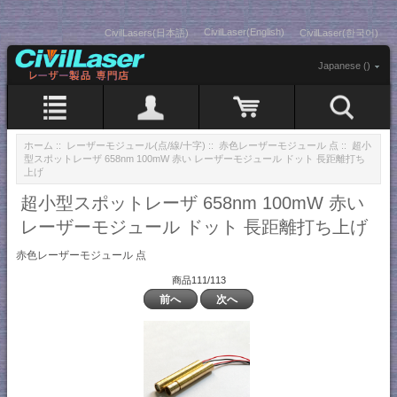
CivilLaser(English)
CivilLasers(日本語)
CivilLaser(한국어)
Japanese ()
ホーム
::
レーザーモジュール(点/線/十字)
::
赤色レーザーモジュール 点
:: 超小
型スポットレーザ 658nm 100mW 赤い レーザーモジュール ドット 長距離打ち
上げ
超小型スポットレーザ 658nm 100mW 赤い
レーザーモジュール ドット 長距離打ち上げ
赤色レーザーモジュール 点
商品111/113
前へ
次へ