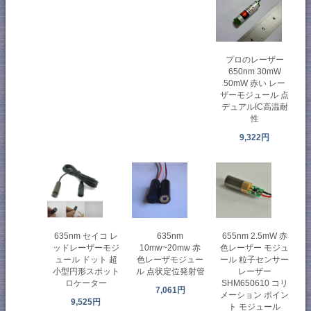
プロのレーザー
650nm 30mW
50mW 赤い レー
ザーモジュール 点
デュアルIC高温耐
性
9,322円
635nm セイコ レ
635nm
655nm 2.5mW 赤
ッドレーザーモジ
10mw~20mw 赤
色レーザー モジュ
ュール ドット 超
色レーザモジュー
ール 粒子センサー
小型円形スポット
ル 点状定位発射管
レーザー
ロケーター
SHM650610 コリ
7,061円
メーション ポイン
9,525円
ト モジュール