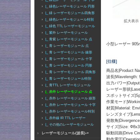
|_ 緑色レーザーモジュール 円形
|_ 緑 レーザーモジュール四角形
|_ 緑色レーザーモジュール特別
拡大表示
|_ 緑色 TTL レーザーモジュール
|_ 紫外 レーザーモジュール
|_ 青紫 レーザーモジュール 点
小型レーザー 905
|_ 青 レーザーモジュール 点
|_ 青 レーザーモジュール 線形
|_ 青 レーザーモジュール 十字
[仕様]
|_ 青 レーザーモジュール 円形
商品名|Product
|_ 青 レーザーモジュール 四角形
波長|Wavelength:
|_ 青 レーザーモジュール特別
出力パワー|Output 
|_ 青TTL レーザーモジュール
レーザー形状|Laser 
|_ 赤外 レーザーモジュール 点
スポットサイズ|Spot 
|_ 赤外 レーザーモジュール 線形
作業モード|Working
|_ 赤外 レーザーモジュール 十字
材質|Material: Envi
|_ 赤外 レーザーモジュール特別
レンズタイプ|Lens Typ
|_ 赤外線 IR TTL レーザー
発散角|Divergence 
|_ その他のレーザーモジュール
サイズ|Size: Φ8x
駆動回路|Drive Circ
レーザーモジュール(波長)->
動作電圧|Operating 