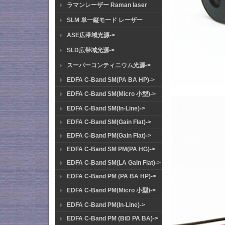
ラマンレーザー Raman laser
SLM 単一縦モード レーザー
ASE広帯域光源->
SLD広帯域光源->
スーパーコンティニウム光源->
EDFA C-Band SM(PA BA HP)->
EDFA C-Band SM(Micro 小型)->
EDFA C-Band SM(In-Line)->
EDFA C-Band SM(Gain Flat)->
EDFA C-Band PM(Gain Flat)->
EDFA C-Band SM PM(PA HG)->
EDFA C-Band SM(LA Gain Flat)->
EDFA C-Band PM (PA BA HP)->
EDFA C-Band PM(Micro 小型)->
EDFA C-Band PM(In-Line)->
EDFA C-Band PM (BiD PA BA)->