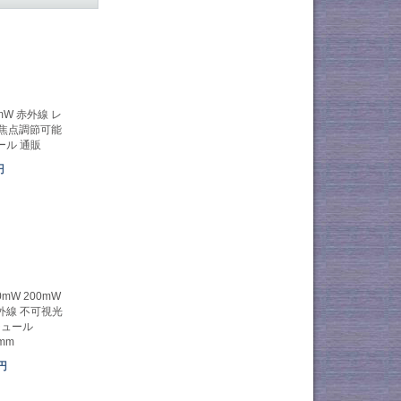
0mW 赤外線 レ
 焦点調節可能
ール 通販
円
50mW 200mW
外線 不可視光
ジュール
mm
6円