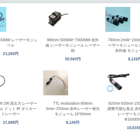
 300MW レーザーモジュ
980nm 500MW~7000MW 赤外
780nm 2mW~10
ール
線 レーザーモジュール レーザー
ーザーモジュール
砲
赤外線 モジュ
23,260円
50,565円
8,126
1W 2W 高出力 レーザー
TTL modulation 808nm
820nm 830nm 1
 ドット IR ダイオー
5mw~250mw 赤外レーザー発光
調整可能な焦点 赤
ドレーザー
モジュール 16*60mm
レーザーモ
Φ16X85
37,088円
8,126円
10,01