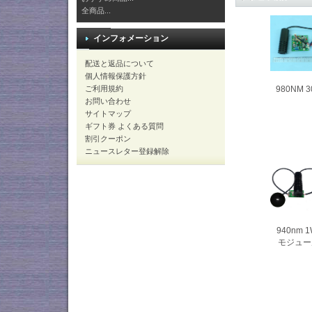
全商品...
インフォメーション
配送と返品について
個人情報保護方針
ご利用規約
980NM
お問い合わせ
サイトマップ
ギフト券 よくある質問
割引クーポン
ニュースレター登録解除
940nm 
モジュール