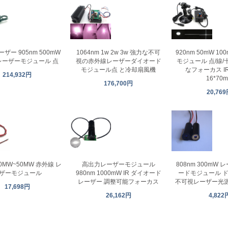
ザー 905nm 500mW
1064nm 1w 2w 3w 強力な不可
920nm 50mW 1
レーザーモジュール 点
視の赤外線レーザーダイオード
モジュール 点/線/
モジュール点 と冷却扇風機
なフォーカス I
214,932円
16*70
176,700円
20,76
30MW~50MW 赤外線 レ
高出力レーザーモジュール
808nm 300mW
ザーモジュール
980nm 1000mW IR ダイオード
ードモジュール ド
レーザー 調整可能フォーカス
不可視レーザー光源 
17,698円
26,162円
4,822