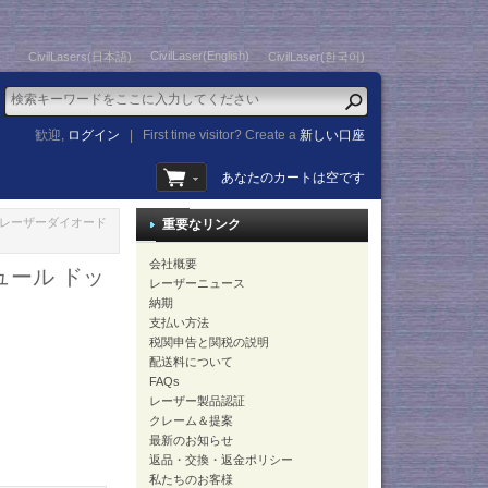
CivilLaser(English)
CivilLasers(日本語)
CivilLaser(한국어)
歓迎,
ログイン
|
First time visitor? Create a
新しい口座
あなたのカートは空です
外線 レーザーダイオード
重要なリンク
会社概要
ュール ドッ
レーザーニュース
納期
支払い方法
税関申告と関税の説明
配送料について
FAQs
レーザー製品認証
クレーム＆提案
最新のお知らせ
返品・交換・返金ポリシー
私たちのお客様