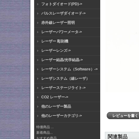
フォトダイオード(PD)->
パルスレーザダイオード->
赤外線レーザー照明
レーザーパワーメータ->
レーザー 彫刻機
レーザーレンズ->
レーザー結晶/光学結晶->
レーザーシステム（Software）->
レーザシステム（線レーザ）
レーザーステージライト->
CO2 レーザー->
他のレーザー製品
レビューを書
他のレーザーカテゴリ->
特価商品 ...
新着商品...
関連製品
おすすめ商品...