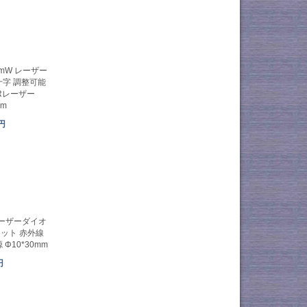
00mW レーザー
十字 調整可能
Rレーザー
mm
9円
 レーザーダイオ
ット 赤外線
Φ10*30mm
円