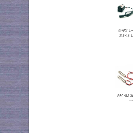
高安定レー
赤外線 
850NM 
ー