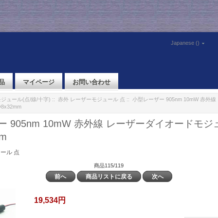
Japanese ()
品
マイページ
お問い合わせ
ジュール(点/線/十字)
::
赤外 レーザーモジュール 点
:: 小型レーザー 905nm 10mW 赤
8x32mm
 905nm 10mW 赤外線 レーザーダイオードモジ
mm
ール 点
商品115/119
前へ
商品リストに戻る
次へ
19,534円