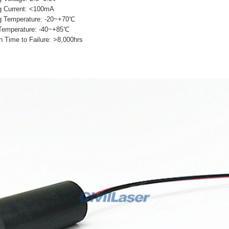
Current: <100mA
Temperature: -20~+70℃
mperature: -40~+85℃
e to Failure: >8,000hrs