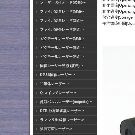
レーザーダイオード(波長)->
動作電流|Operating 
動作温度|Operating 
ファイバ結合レーザ(MM)->
保管温度|Storage Te
ファイバ結合レーザ(SM)->
平均故障時間|Mean Tim
ファイバ結合レーザ(PM)->
ピグテールレーザー(MM)->
ピグテールレーザー(SM)->
ピグテールレーザー(PM)->
固体レーザー光源 (波長)->
DPSS固体レーザー->
半導体レーザー->
Q-スイッチレーザー->
超短パルスレーザー(ns/ps/fs)->
DFB 分布帰還型レーザー->
ラマン & 狭線幅レーザー->
波長可変レーザー->