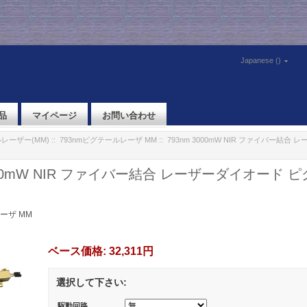
Japanese ()
品
マイページ
お問い合わせ
レーザー(MM)
::
793nmピグテールレーザ MM
:: 793nm 3000mW NIR ファイバー結合
3000mW NIR ファイバー結合 レーザーダイオード 
ーザ MM
ベース価格:
32,311円
選択して下さい:
駆動回路