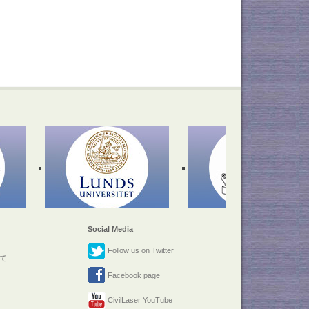
Social Media
Follow us on Twitter
て
Facebook page
CivilLaser YouTube