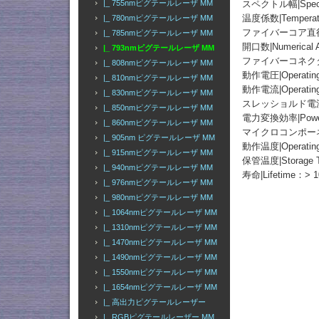
スペクトル幅|Spectr
|_ 755nmピグテールレーザ MM
温度係数|Temperatu
|_ 780nmピグテールレーザ MM
ファイバーコア直径|Fib
|_ 785nmピグテールレーザ MM
開口数|Numerical A
|_ 793nmピグテールレーザ MM
ファイバーコネクター|Fi
|_ 808nmピグテールレーザ MM
動作電圧|Operating
|_ 810nmピグテールレーザ MM
動作電流|Operating
|_ 830nmピグテールレーザ MM
スレッショルド電流|Thr
|_ 850nmピグテールレーザ MM
電力変換効率|Power C
|_ 860nmピグテールレーザ MM
マイクロコンポーネント効率
|_ 905nm ピグテールレーザ MM
動作温度|Operating
|_ 915nmピグテールレーザ MM
保管温度|Storage T
|_ 940nmピグテールレーザ MM
寿命|Lifetime：> 
|_ 976nmピグテールレーザ MM
|_ 980nmピグテールレーザ MM
|_ 1064nmピグテールレーザ MM
|_ 1310nmピグテールレーザ MM
|_ 1470nmピグテールレーザ MM
|_ 1490nmピグテールレーザ MM
|_ 1550nmピグテールレーザ MM
|_ 1654nmピグテールレーザ MM
|_ 高出力ピグテールレーザー
|_ RGBピグテールレーザー MM