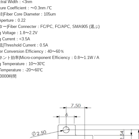
al Width：<3nm
re Coefficient：〜0.3nm /℃
er Core Diameter：105um
perture：0.22
ber Connecter：FC/PC, FC/APC, SMA905 (選ぶ)
 Voltage：1.8〜2.2V
 Current：<3.5A
eshold Current：0.5A
onversion Efficiency：40〜60％
|Micro-component Efficiency：0.8〜1.1W / A
 Temperature：10〜30℃
emperature：-20〜60℃
10000時間