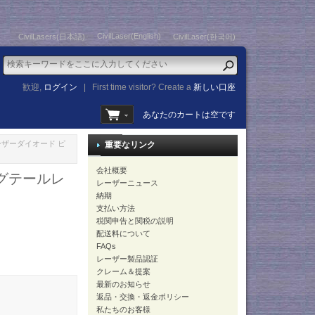
CivilLaser(English)
CivilLasers(日本語)
CivilLaser(한국어)
歓迎,
ログイン
|
First time visitor? Create a
新しい口座
あなたのカートは空です
 レーザーダイオード ピ
重要なリンク
会社概要
ピグテールレ
レーザーニュース
納期
支払い方法
税関申告と関税の説明
配送料について
FAQs
レーザー製品認証
クレーム＆提案
最新のお知らせ
返品・交換・返金ポリシー
私たちのお客様