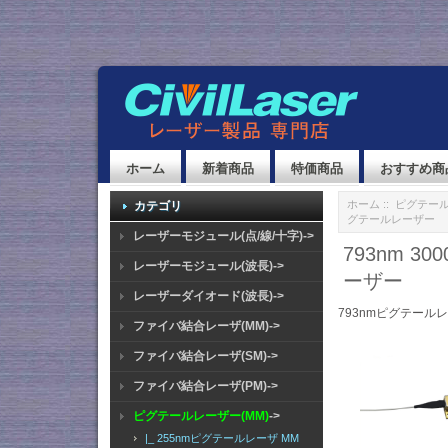
ホーム
新着商品
特価商品
おすすめ商
ホーム
::
ピグテール
カテゴリ
グテールレーザー
レーザーモジュール(点/線/十字)->
793nm 
レーザーモジュール(波長)->
ーザー
レーザーダイオード(波長)->
793nmピグテールレ
ファイバ結合レーザ(MM)->
ファイバ結合レーザ(SM)->
ファイバ結合レーザ(PM)->
ピグテールレーザー(MM)
->
|_ 255nmピグテールレーザ MM