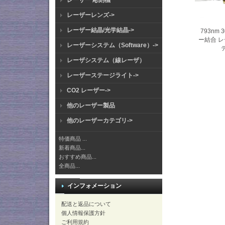
レーザー 彫刻機
レーザーレンズ->
レーザー結晶/光学結晶->
793nm 
ー結合 
レーザーシステム（Software）->
レーザシステム（線レーザ）
レーザーステージライト->
CO2 レーザー->
他のレーザー製品
他のレーザーカテゴリ->
特価商品 ...
新着商品...
おすすめ商品...
全商品...
インフォメーション
配送と返品について
個人情報保護方針
ご利用規約