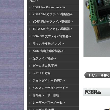
Flat)->
EDFA for Pulse Laser->
YDFA SM 光ファイバ増幅器->
YDFA PM 光ファイバ増幅器->
TDFA SM 光ファイバ増幅器->
SOA SM 光ファイバ増幅器->
ラマン増幅器(ポンプ)->
AOM 音響光学変調器->
光ファイバ部品->
ビーム拡大器/平行
ラボLED光源
レビューを書
フォトダイオード(PD)->
パルスレーザダイオード->
関連製品
赤外線レーザー照明
レーザーパワーメータ->