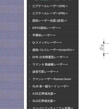
ピグテールレーザー(SM)->
ピグテールレーザー(PM)->
固体レーザー光源 (波長)->
DPSS固体レーザー->
半導体レーザー->
Q-スイッチレーザー->
超短パルスレーザー(ns/ps/fs)->
DFB 分布帰還型レーザー->
ラマン & 狭線幅レーザー->
波長可変レーザー->
ラマンレーザー Raman laser
SLM 単一縦モード レーザー
ASE広帯域光源->
SLD広帯域光源->
スーパーコンティニウム光源->