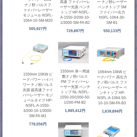
高速 ファイバーレ
ー ナノ秒レーザー
ナノ秒 パルスフ
ーザー光源 ベンチ
ベンチトップ SM
ァイバーレーザー
トップ HP-NSFL-
ファイバー出力
モジュール NSFL-
A-1550-3/200-10-
NSFL-1064-30-
1064-10-SM-M20
1/3000-SM-FA-B2
SM-B1
505,927円
729,897円
550,133円
1550nm 単一周波
1064nm 10kW ピ
1550nm 10KW ピ
数ナノ秒パルス
ークパワー 高出力
ークパワー ハイパ
PM ファイバーレ
ナノ秒パルス ファ
ワー ナノ秒パルス
ーザー光源 ベンチ
イバーレーザー ベ
光源 超高速ファイ
トップ NL-NSFL-
ンチトップ HP-
バーレーザー モジ
1550-20/1000-50-
NSFL-A-1064-50-
ュールタイプ HP-
1/200-PM-B2
10-10-SM-FA-B3
NSFL-A-1550-
1,985,412円
3/200-10-1/3000-
1,639,894円
SM-FA-M1
778,556円