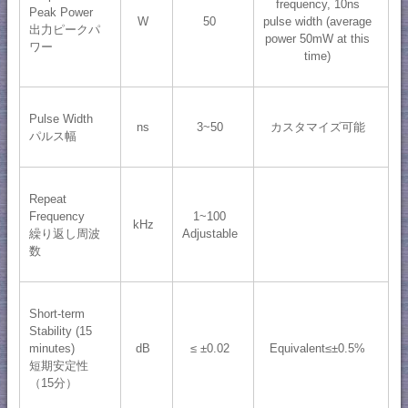
frequency, 10ns
Peak Power
W
50
pulse width (average
出力ピークパ
power 50mW at this
ワー
time)
Pulse Width
ns
3~50
カスタマイズ可能
パルス幅
Repeat
Frequency
1~100
kHz
繰り返し周波
Adjustable
数
Short-term
Stability (15
minutes)
dB
≤ ±0.02
Equivalent≤±0.5%
短期安定性
（15分）