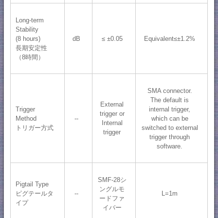
Long-term
Stability
(8 hours)
dB
≤ ±0.05
Equivalent≤±1.2%
長期安定性
（8時間）
SMA connector.
The default is
External
Trigger
internal trigger,
trigger or
Method
--
which can be
Internal
トリガー方式
switched to external
trigger
trigger through
software.
SMF-28シ
Pigtail Type
ングルモ
ピグテールタ
--
L=1m
ードファ
イプ
イバー