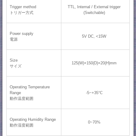
Trigger method
TTL, Internal / External trigger
トリガー方式
(Switchable)
Power supply
5V DC, <15W
電源
Size
125(W)×150(D)×20(H)mm
サイズ
Operating Temperature
Range
-5~+35°C
動作温度範囲
Operating Humidity Range
0~70%
動作湿度範囲