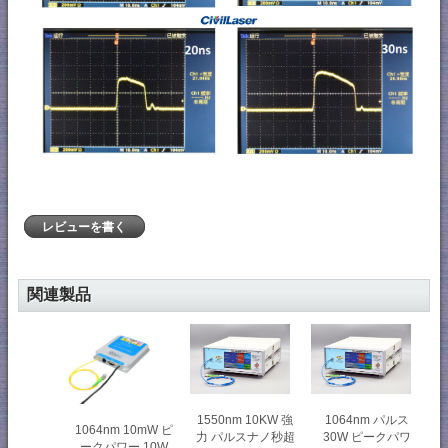
レビューを書く
関連製品
1550nm 10KW 強
1064nm パルス
1064nm 10mW ピ
力 パルスナノ秒超
30W ピークパワ
ークパワー 10W