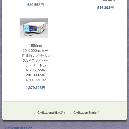
30-SM-M20
539,552円
516,393円
1550nm
20~1000ns 単一
周波数ナノ秒パル
スSMファイバー
レーザー NL-
NSFL-1550-
20/1000-50-
1/200-SM-B2
1,879,618円
::
CivilLasers(日本語)
::
CivilLaser(English)
Desktop Version