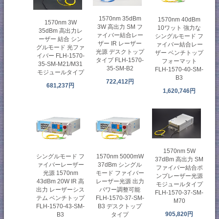
1570nm 35dBm
1570nm 40dBm
1570nm 3W
3W 高出力 SM フ
10ワット 強力な
35dBm 高出力レ
ァイバー結合レー
シングルモード フ
ーザー 結合 シン
ザー IR レーザー
ァイバー結合レー
グルモード 光ファ
光源 デスクトップ
ザー ベンチトップ
イバー FLH-1570-
タイプ FLH-1570-
フォーマット
35-SM-M21/M31
35-SM-B2
FLH-1570-40-SM-
モジュールタイプ
B3
722,412円
681,237円
1,620,746円
1570nm 5W
シングルモード フ
1570nm 5000mW
37dBm 高出力 SM
ァイバーレーザー
37dBm シングル
ファイバー結合ポ
光源 1570nm
モード ファイバー
ンプレーザー光源
43dBm 20W IR 高
レーザー光源 出力
モジュールタイプ
出力 レーザーシス
パワー調整可能
FLH-1570-37-SM-
テム ベンチトップ
FLH-1570-37-SM-
M70
FLH-1570-43-SM-
B3 デスクトップ
905,820円
B3
タイプ