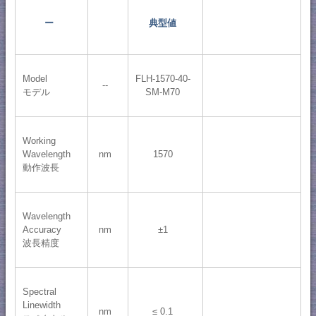
ー
典型値
Model
FLH-1570-40-
--
モデル
SM-M70
Working
Wavelength
nm
1570
動作波長
Wavelength
Accuracy
nm
±1
波長精度
Spectral
Linewidth
nm
≤ 0.1