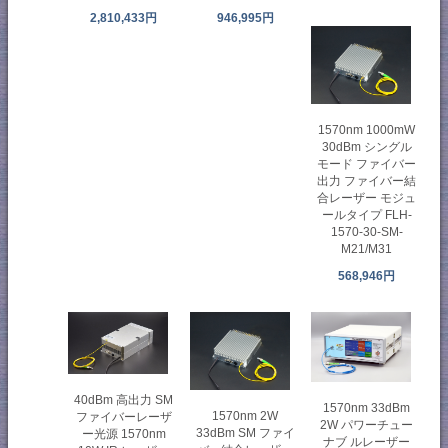
2,810,433円
946,995円
1570nm 1000mW
30dBm シングル
モード ファイバー
出力 ファイバー結
合レーザー モジュ
ールタイプ FLH-
1570-30-SM-
M21/M31
568,946円
40dBm 高出力 SM
1570nm 33dBm
1570nm 2W
ファイバーレーザ
2W パワーチュー
33dBm SM ファイ
ー光源 1570nm
ナブ ルレーザー