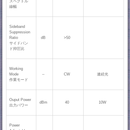
スペクトル
線幅
Sideband
Suppression
Ratio
dB
>50
サイドバン
ド抑圧比
Working
Mode
--
CW
連続光
作業モード
Ouput Power
dBm
40
10W
出力パワー
Power