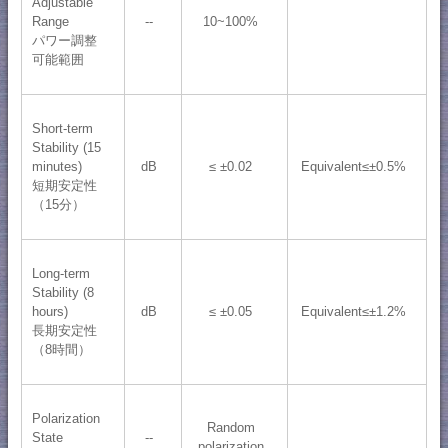
Adjustable
Range
--
10~100%
パワー調整
可能範囲
Short-term
Stability (15
minutes)
dB
≤ ±0.02
Equivalent≤±0.5%
短期安定性
（15分）
Long-term
Stability (8
hours)
dB
≤ ±0.05
Equivalent≤±1.2%
長期安定性
（8時間）
Polarization
Random
State
--
polarization