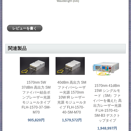
レビューを書く
関連製品
1570nm 5W
40dBm 高出力 SM
1570nm 41dBm
37dBm 高出力 SM
ファイバーレーザ
15W シングルモ
ファイバー結合ポ
ー光源 1570nm
ード（SM）ファ
ンプレーザー光源
10W IR レーザー
イバーを備えた 高
モジュールタイプ
光源 モジュールタ
出力レーザー光源
FLH-1570-37-SM-
イプ FLH-1570-
F LH-1570-41-
M70
40-SM-M70
SM-B3 デスクト
905,820円
1,579,572円
ップタイプ
1,948,997円