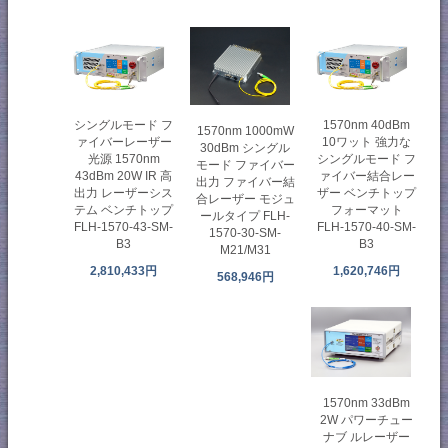
シングルモード フ
1570nm 40dBm
1570nm 1000mW
ァイバーレーザー
10ワット 強力な
30dBm シングル
光源 1570nm
シングルモード フ
モード ファイバー
43dBm 20W IR 高
ァイバー結合レー
出力 ファイバー結
出力 レーザーシス
ザー ベンチトップ
合レーザー モジュ
テム ベンチトップ
フォーマット
ールタイプ FLH-
FLH-1570-43-SM-
FLH-1570-40-SM-
1570-30-SM-
B3
B3
M21/M31
2,810,433円
1,620,746円
568,946円
1570nm 33dBm
2W パワーチュー
ナブ ルレーザー