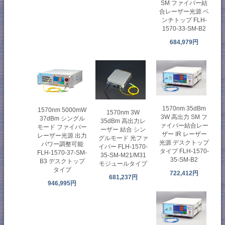
SM ファイバー結
合レーザー光源 ベ
ンチトップ FLH-
1570-33-SM-B2
684,979円
1570nm 35dBm
1570nm 5000mW
1570nm 3W
3W 高出力 SM フ
37dBm シングル
35dBm 高出力レ
ァイバー結合レー
モード ファイバー
ーザー 結合 シン
ザー IR レーザー
レーザー光源 出力
グルモード 光ファ
光源 デスクトップ
パワー調整可能
イバー FLH-1570-
タイプ FLH-1570-
FLH-1570-37-SM-
35-SM-M21/M31
35-SM-B2
B3 デスクトップ
モジュールタイプ
タイプ
722,412円
681,237円
946,995円