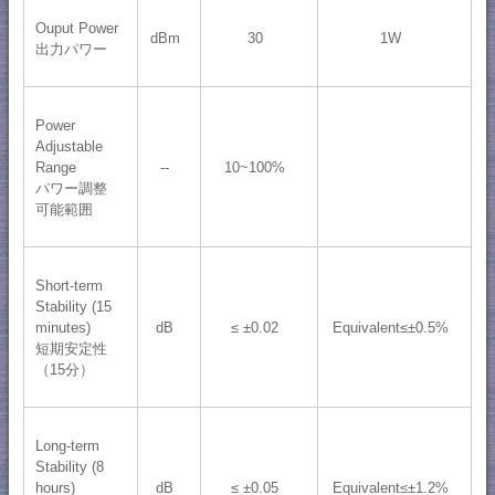
Ouput Power
dBm
30
1W
出力パワー
Power
Adjustable
Range
--
10~100%
パワー調整
可能範囲
Short-term
Stability (15
minutes)
dB
≤ ±0.02
Equivalent≤±0.5%
短期安定性
（15分）
Long-term
Stability (8
hours)
dB
≤ ±0.05
Equivalent≤±1.2%