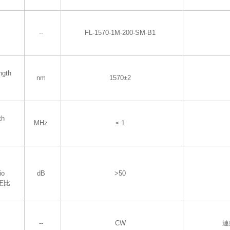
--
FL-1570-1M-200-SM-B1
ngth
nm
1570±2
th
MHz
≤ 1
io
dB
>50
圧比
--
CW
連