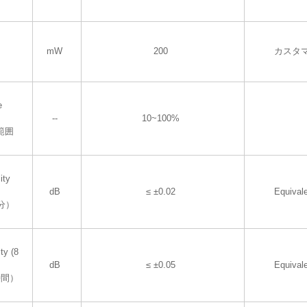
mW
200
カスタ
e
--
10~100%
範囲
ity
dB
≤ ±0.02
Equival
分）
ty (8
dB
≤ ±0.05
Equival
時間）