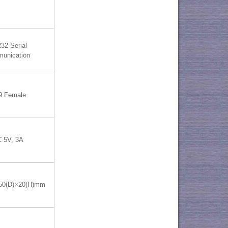
32 Serial
unication
9 Female
 5V, 3A
50(D)×20(H)mm