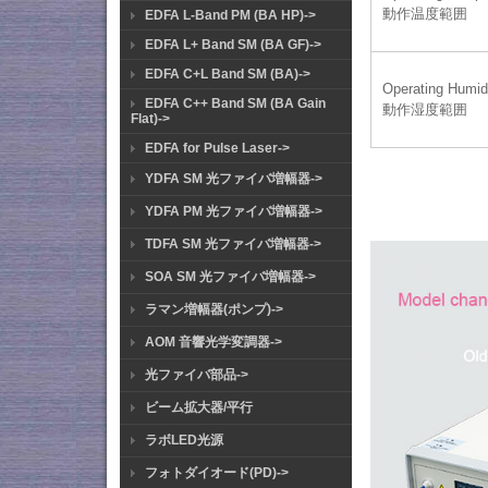
動作温度範囲
EDFA L-Band PM (BA HP)->
EDFA L+ Band SM (BA GF)->
EDFA C+L Band SM (BA)->
Operating Humid
EDFA C++ Band SM (BA Gain
動作湿度範囲
Flat)->
EDFA for Pulse Laser->
YDFA SM 光ファイバ増幅器->
YDFA PM 光ファイバ増幅器->
TDFA SM 光ファイバ増幅器->
SOA SM 光ファイバ増幅器->
ラマン増幅器(ポンプ)->
AOM 音響光学変調器->
光ファイバ部品->
ビーム拡大器/平行
ラボLED光源
フォトダイオード(PD)->