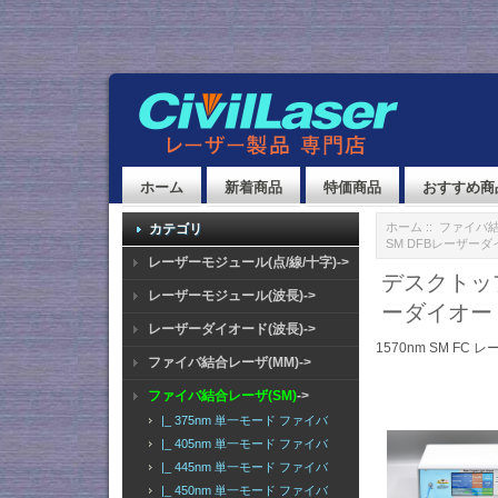
ホーム
新着商品
特価商品
おすすめ商
ホーム
::
ファイバ結
カテゴリ
SM DFBレーザーダイオー
レーザーモジュール(点/線/十字)->
デスクトップ
レーザーモジュール(波長)->
ーダイオード 1
レーザーダイオード(波長)->
1570nm SM FC レ
ファイバ結合レーザ(MM)->
ファイバ結合レーザ(SM)
->
|_ 375nm 単一モード ファイバ
|_ 405nm 単一モード ファイバ
|_ 445nm 単一モード ファイバ
|_ 450nm 単一モード ファイバ