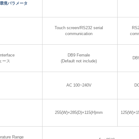
環境パラメータ
Touch screen/RS232 serial
RS2
communication
comm
nterface
DB9 Female
DB
ェース
(Default not include)
AC 100~240V
DC
255(W)×285(D)×115(H)mm
125(W)×1
rature Range