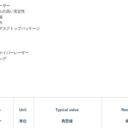
ーザー
ルの高い安定性
幅
力
デスクトップパッケージ
ァイバーレーザー
ング
s
Unit
Typical value
Re
ー
単位
典型値