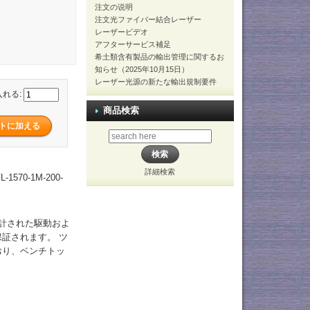
注文の说明
注文光ファイバー結合レーザー
レーザービデオ
アフターサービス補足
希土類含有製品の輸出管理に関するお
知らせ（2025年10月15日）
レーザー光源の新たな輸出規制要件
入れる:
商品検索
詳細検索
70-1M-200-
設計された駆動およ
証されます。 ツ
おり、ベンチトッ