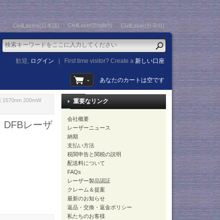
CivilLaser(English)
CivilLasers(日本語)
CivilLaser(한국어)
歓迎,
ログイン
|
First time visitor? Create a
新しい口座
あなたのカートは空です
70nm 200mW
重要なリンク
会社概要
 DFBレーザ
レーザーニュース
納期
支払い方法
税関申告と関税の説明
配送料について
FAQs
レーザー製品認証
クレーム＆提案
最新のお知らせ
返品・交換・返金ポリシー
私たちのお客様