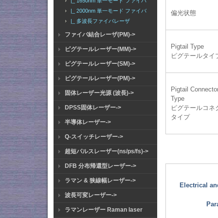
|_ 1650nm 単一モード ファイバ
|_ 2000nm 単一モード ファイバ
偏光状態
|_ 多波長ファイバレーザ
ファイバ結合レーザ(PM)->
Pigtail Type
ピグテールレーザー(MM)->
ピグテールタイ
ピグテールレーザー(SM)->
ピグテールレーザー(PM)->
Pigtail Connecto
固体レーザー光源 (波長)->
Type
DPSS固体レーザー->
ピグテールコネ
タイプ
半導体レーザー->
Q-スイッチレーザー->
超短パルスレーザー(ns/ps/fs)->
DFB 分布帰還型レーザー->
ラマン & 狭線幅レーザー->
Electrical a
波長可変レーザー->
Par
ラマンレーザー Raman laser