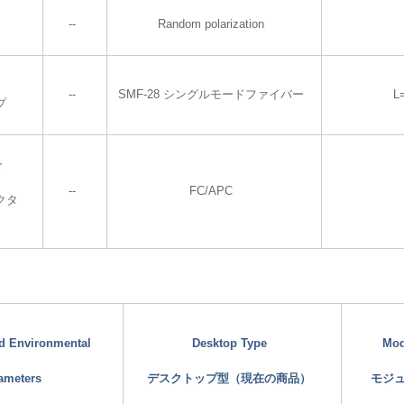
--
Random polarization
--
SMF-28 シングルモードファイバー
L
プ
r
--
FC/APC
クタ
nd Environmental
Desktop Type
Mod
ameters
デスクトップ型（現在の商品）
モジ