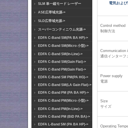
電気および
SLM 単一縦モード レーザー
ASE広帯域光源->
SLD広帯域光源->
Control method
スーパーコンティニウム光源->
制御方法
EDFA C-Band SM(PA BA HP)->
EDFA C-Band SM(Micro 小型)->
Communication i
EDFA C-Band SM(In-Line)->
通信インターフ
EDFA C-Band SM(Gain Flat)->
EDFA C-Band PM(Gain Flat)->
Power supply
EDFA C-Band SM PM(PA HG)->
電源
EDFA C-Band SM(LA Gain Flat)->
EDFA C-Band PM (PA BA HP)->
EDFA C-Band PM(Micro 小型)->
Size
サイズ
EDFA C-Band PM(In-Line)->
EDFA C-Band PM (BiD PA BA)->
EDFA L-Band SM (PA BA HP)->
Operating Tempe