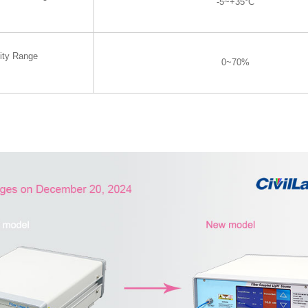
-5~+35°C
ity Range
0~70%