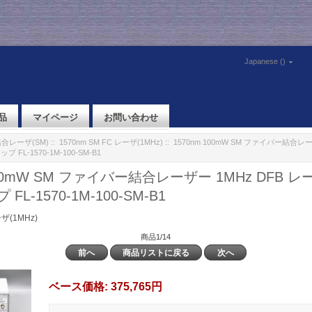
Japanese ()
品
マイページ
お問い合わせ
合レーザ(SM)
::
1570nm SM FC レーザ(1MHz)
:: 1570nm 100mW SM ファイバー結合レー
FL-1570-1M-100-SM-B1
100mW SM ファイバー結合レーザー 1MHz DFB 
L-1570-1M-100-SM-B1
ーザ(1MHz)
商品1/14
前へ
商品リストに戻る
次へ
ベース価格:
375,765円