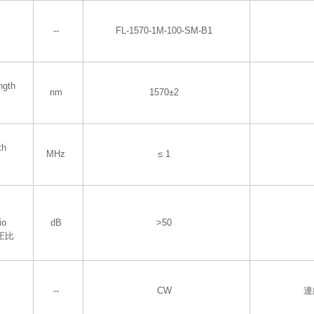
--
FL-1570-1M-100-SM-B1
ngth
nm
1570±2
th
MHz
≤ 1
io
dB
>50
圧比
--
CW
連