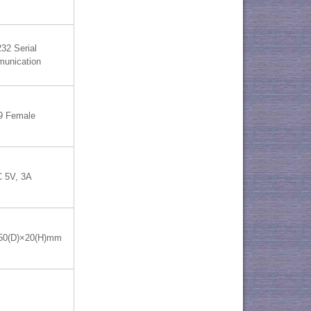
32 Serial
unication
9 Female
 5V, 3A
50(D)×20(H)mm