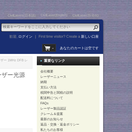
CivilLaser(English)
CivilLasers(日本語)
CivilLaser(한국어)
歓迎,
ログイン
|
First time visitor? Create a
新しい口座
あなたのカートは空です
ザー 1MHz DFB レ
重要なリンク
会社概要
レーザー光源
レーザーニュース
納期
支払い方法
税関申告と関税の説明
配送料について
FAQs
レーザー製品認証
クレーム＆提案
最新のお知らせ
返品・交換・返金ポリシー
私たちのお客様