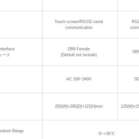
Touch screen/RS232 serial
RS2
communication
comm
nterface
DB9 Female
DB
ェース
(Default not include)
AC 100~240V
DC
255(W)×285(D)×115(H)mm
125(W)×1
rature Range
-5~+35°C