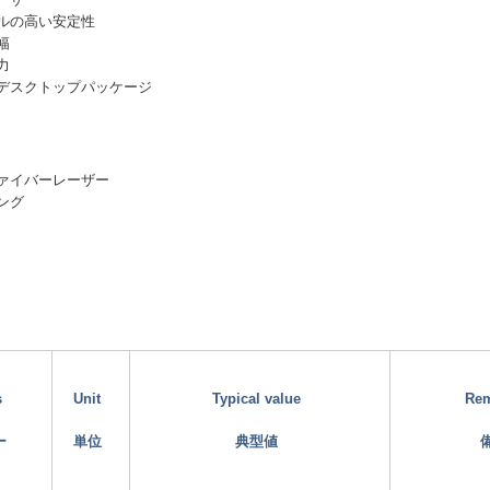
ーザー
ルの高い安定性
幅
力
デスクトップパッケージ
ァイバーレーザー
ング
s
Unit
Typical value
Re
ー
単位
典型値