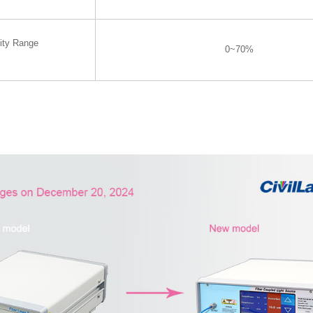
ity Range
0~70%