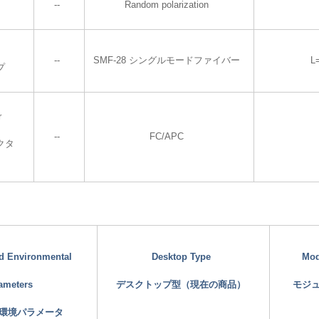
--
Random polarization
--
SMF-28 シングルモードファイバー
L
プ
r
--
FC/APC
クタ
nd Environmental
Desktop Type
Mod
ameters
デスクトップ型（現在の商品）
モジ
環境パラメータ