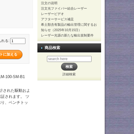
注文の说明
注文光ファイバー結合レーザー
レーザービデオ
アフターサービス補足
希土類含有製品の輸出管理に関するお
知らせ（2025年10月15日）
レーザー光源の新たな輸出規制要件
入れる:
商品検索
詳細検索
-100-SM-B1
設計された駆動およ
証されます。 ツ
おり、ベンチトッ