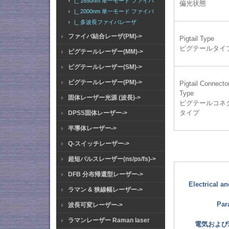
|_ 1650nm 単一モード ファイバ
偏光状態
|_ 2000nm 単一モード ファイバ
|_ 多波長ファイバレーザ
ファイバ結合レーザ(PM)->
Pigtail Type
ピグテールタイ
ピグテールレーザー(MM)->
ピグテールレーザー(SM)->
ピグテールレーザー(PM)->
Pigtail Connecto
Type
固体レーザー光源 (波長)->
ピグテールコネ
タイプ
DPSS固体レーザー->
半導体レーザー->
Q-スイッチレーザー->
超短パルスレーザー(ns/ps/fs)->
DFB 分布帰還型レーザー->
Electrical a
ラマン & 狭線幅レーザー->
Par
波長可変レーザー->
ラマンレーザー Raman laser
電気および