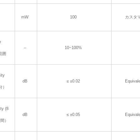
mW
100
カスタ
e
--
10~100%
範囲
ity
dB
≤ ±0.02
Equival
分）
ty (8
dB
≤ ±0.05
Equival
時間）