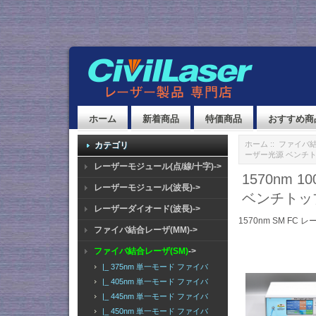
ホーム
新着商品
特価商品
おすすめ商
ホーム
::
ファイバ結
カテゴリ
ーザー光源 ベンチトップ 
レーザーモジュール(点/線/十字)->
1570nm 
レーザーモジュール(波長)->
ベンチトップ F
レーザーダイオード(波長)->
1570nm SM FC レ
ファイバ結合レーザ(MM)->
ファイバ結合レーザ(SM)
->
|_ 375nm 単一モード ファイバ
|_ 405nm 単一モード ファイバ
|_ 445nm 単一モード ファイバ
|_ 450nm 単一モード ファイバ