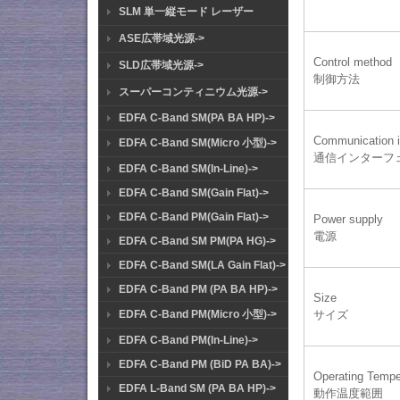
SLM 単一縦モード レーザー
ASE広帯域光源->
Control method
SLD広帯域光源->
制御方法
スーパーコンティニウム光源->
EDFA C-Band SM(PA BA HP)->
Communication i
EDFA C-Band SM(Micro 小型)->
通信インターフ
EDFA C-Band SM(In-Line)->
EDFA C-Band SM(Gain Flat)->
EDFA C-Band PM(Gain Flat)->
Power supply
電源
EDFA C-Band SM PM(PA HG)->
EDFA C-Band SM(LA Gain Flat)->
EDFA C-Band PM (PA BA HP)->
Size
EDFA C-Band PM(Micro 小型)->
サイズ
EDFA C-Band PM(In-Line)->
EDFA C-Band PM (BiD PA BA)->
Operating Tempe
EDFA L-Band SM (PA BA HP)->
動作温度範囲