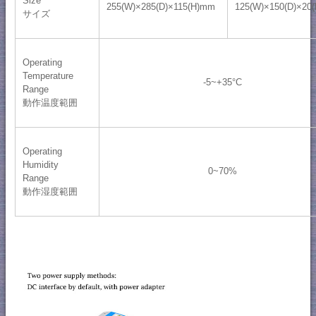
Size
255(W)×285(D)×115(H)mm
125(W)×150(D)×20
サイズ
Operating
Temperature
-5~+35°C
Range
動作温度範囲
Operating
Humidity
0~70%
Range
動作湿度範囲