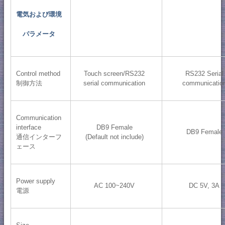
電気および環境
パラメータ
Control method
Touch screen/RS232
RS232 Serial
制御方法
serial communication
communicatio
Communication
interface
DB9 Female
DB9 Female
通信インターフ
(Default not include)
ェース
Power supply
AC 100~240V
DC 5V, 3A
電源