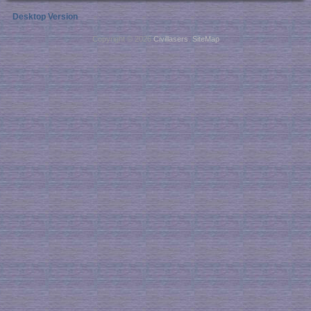
Desktop Version
Copyright © 2026
Civillasers
.
SiteMap