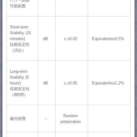
パワー調整
可能範囲
Short-term
Stability (15
minutes)
dB
≤ ±0.02
Equivalent≤±0.5%
短期安定性
（15分）
Long-term
Stability (8
hours)
dB
≤ ±0.05
Equivalent≤±1.2%
長期安定性
（8時間）
Random
偏光状態
--
polarization