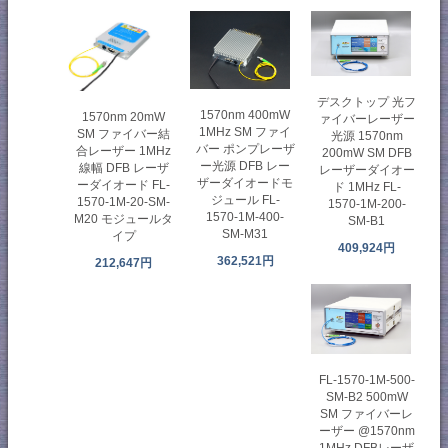
デスクトップ 光フ
1570nm 400mW
1570nm 20mW
ァイバーレーザー
1MHz SM ファイ
SM ファイバー結
光源 1570nm
バー ポンプレーザ
合レーザー 1MHz
200mW SM DFB
ー光源 DFB レー
線幅 DFB レーザ
レーザーダイオー
ザーダイオードモ
ーダイオード FL-
ド 1MHz FL-
ジュール FL-
1570-1M-20-SM-
1570-1M-200-
1570-1M-400-
M20 モジュールタ
SM-B1
SM-M31
イプ
409,924円
362,521円
212,647円
FL-1570-1M-500-
SM-B2 500mW
SM ファイバーレ
ーザー @1570nm
1MHz DFBレーザ