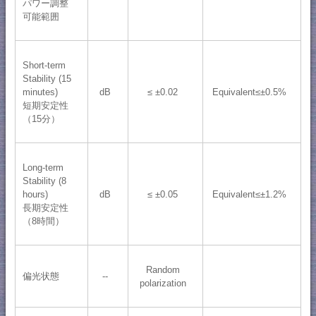
パワー調整
可能範囲
Short-term
Stability (15
minutes)
dB
≤ ±0.02
Equivalent≤±0.5%
短期安定性
（15分）
Long-term
Stability (8
hours)
dB
≤ ±0.05
Equivalent≤±1.2%
長期安定性
（8時間）
Random
偏光状態
--
polarization