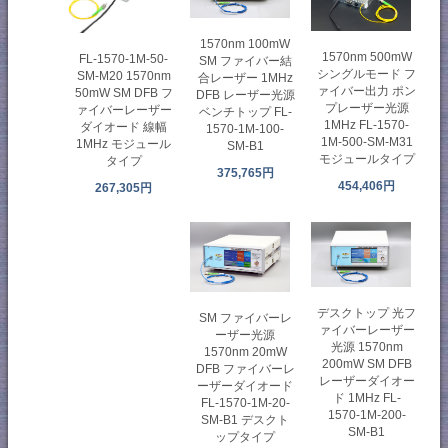
1570nm 100mW
1570nm 500mW
FL-1570-1M-50-
SM ファイバー結
シングルモード フ
SM-M20 1570nm
合レーザー 1MHz
ァイバー出力 ポン
50mW SM DFB フ
DFB レーザー光源
プレーザー光源
ァイバーレーザー
ベンチトップ FL-
1MHz FL-1570-
ダイオード 線幅
1570-1M-100-
1M-500-SM-M31
1MHz モジュール
SM-B1
モジュールタイプ
タイプ
375,765円
454,406円
267,305円
デスクトップ 光フ
SM ファイバーレ
ァイバーレーザー
ーザー光源
光源 1570nm
1570nm 20mW
200mW SM DFB
DFB ファイバーレ
レーザーダイオー
ーザーダイオード
ド 1MHz FL-
FL-1570-1M-20-
1570-1M-200-
SM-B1 デスクト
SM-B1
ップタイプ