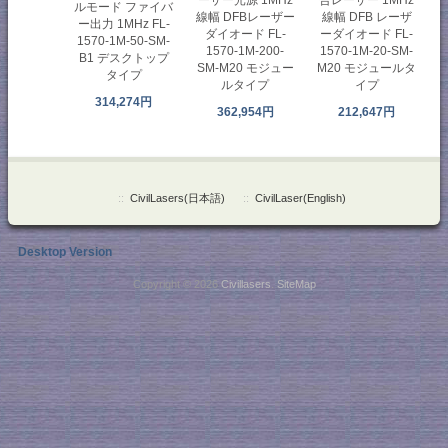
ルモード ファイバ
線幅 DFBレーザー
線幅 DFB レーザ
ー出力 1MHz FL-
ダイオード FL-
ーダイオード FL-
1570-1M-50-SM-
1570-1M-200-
1570-1M-20-SM-
B1 デスクトップ
SM-M20 モジュー
M20 モジュールタ
タイプ
ルタイプ
イプ
314,274円
362,954円
212,647円
::
CivilLasers(日本語)
::
CivilLaser(English)
Desktop Version
Copyright © 2026
Civillasers
.
SiteMap