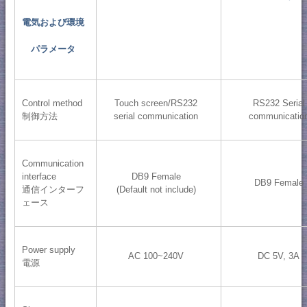
電気および環境
パラメータ
Control method
Touch screen/RS232
RS232 Serial
制御方法
serial communication
communicatio
Communication
interface
DB9 Female
DB9 Female
通信インターフ
(Default not include)
ェース
Power supply
AC 100~240V
DC 5V, 3A
電源