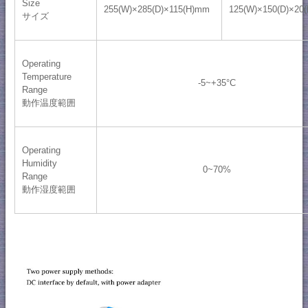
Size
255(W)×285(D)×115(H)mm
125(W)×150(D)×20
サイズ
Operating
Temperature
-5~+35°C
Range
動作温度範囲
Operating
Humidity
0~70%
Range
動作湿度範囲