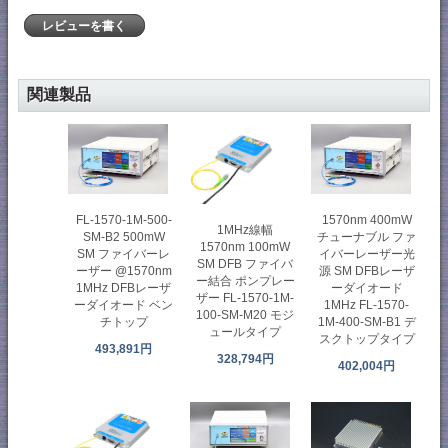
レビューを書く
関連製品
FL-1570-1M-500-
1570nm 400mW
1MHz線幅
SM-B2 500mW
チューナブル ファ
1570nm 100mW
SM ファイバーレ
イバーレーザー光
SM DFB ファイバ
ーザー @1570nm
源 SM DFBレーザ
ー結合 ポンプレー
1MHz DFBレーザ
ーダイオード
ザー FL-1570-1M-
ーダイオード ベン
1MHz FL-1570-
100-SM-M20 モジ
チトップ
1M-400-SM-B1 デ
ュールタイプ
スクトップタイプ
493,891円
328,794円
402,004円