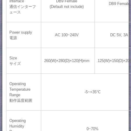
interface
DB9 Female
DB9 Female
通信インターフ
(Default not include)
ェース
Power supply
AC 100~240V
DC 5V, 3A
電源
Size
260(W)×280(D)×120(H)mm
125(W)×150(D)×20
サイズ
Operating
Temperature
-5~+35°C
Range
動作温度範囲
Operating
Humidity
0~70%