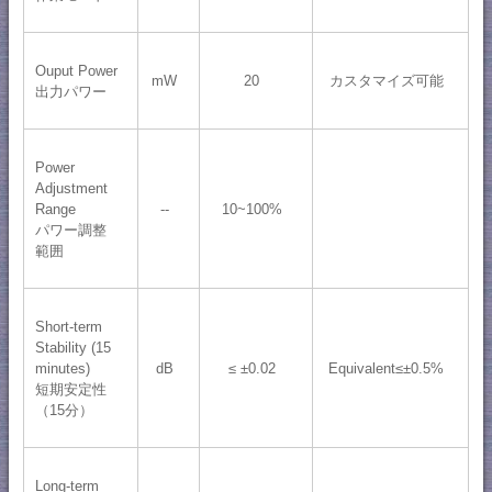
Ouput Power
mW
20
カスタマイズ可能
出力パワー
Power
Adjustment
Range
--
10~100%
パワー調整
範囲
Short-term
Stability (15
minutes)
dB
≤ ±0.02
Equivalent≤±0.5%
短期安定性
（15分）
Long-term