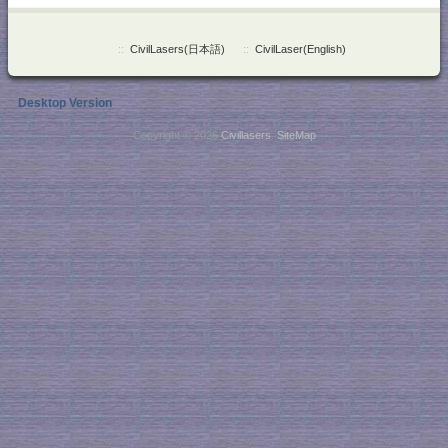
::
CivilLasers(日本語)
::
CivilLaser(English)
Desktop Version
Copyright © 2026
Civillasers
.
SiteMap