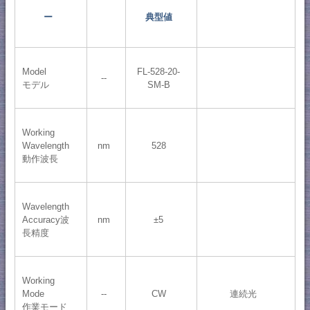
ー
典型値
Model
FL-528-20-
--
モデル
SM-B
Working
Wavelength
nm
528
動作波長
Wavelength
Accuracy波
nm
±5
長精度
Working
Mode
--
CW
連続光
作業モード