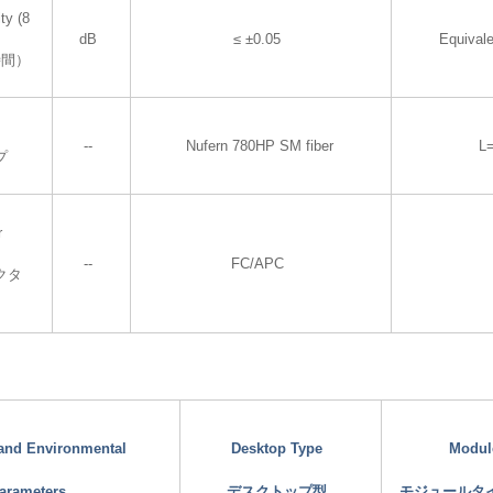
ty (8
dB
≤ ±0.05
Equival
時間）
--
Nufern 780HP SM fiber
L
プ
r
--
FC/APC
クタ
 and Environmental
Desktop Type
Modul
arameters
デスクトップ型
モジュールタ