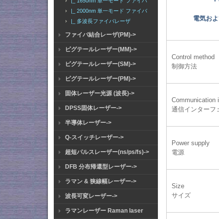
|_ 1650nm 単一モード ファイバ
|_ 2000nm 単一モード ファイバ
電気およ
|_ 多波長ファイバレーザ
ファイバ結合レーザ(PM)->
ピグテールレーザー(MM)->
Control method
ピグテールレーザー(SM)->
制御方法
ピグテールレーザー(PM)->
固体レーザー光源 (波長)->
Communication i
DPSS固体レーザー->
通信インターフ
半導体レーザー->
Q-スイッチレーザー->
Power supply
超短パルスレーザー(ns/ps/fs)->
電源
DFB 分布帰還型レーザー->
ラマン & 狭線幅レーザー->
Size
サイズ
波長可変レーザー->
ラマンレーザー Raman laser