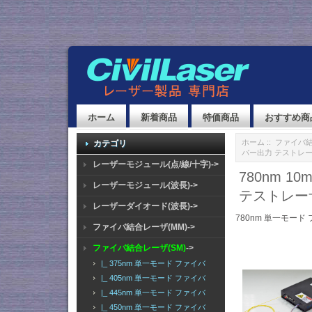
ホーム
新着商品
特価商品
おすすめ商
ホーム
::
ファイバ結
カテゴリ
バー出力 テストレーザー
レーザーモジュール(点/線/十字)->
780nm 
レーザーモジュール(波長)->
テストレーザー
レーザーダイオード(波長)->
780nm 単一モード
ファイバ結合レーザ(MM)->
ファイバ結合レーザ(SM)
->
|_ 375nm 単一モード ファイバ
|_ 405nm 単一モード ファイバ
|_ 445nm 単一モード ファイバ
|_ 450nm 単一モード ファイバ