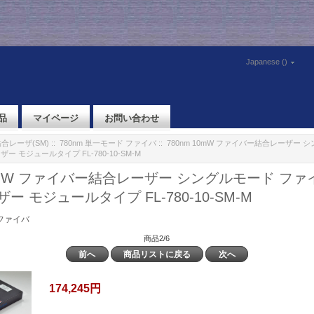
Japanese ()
品
マイページ
お問い合わせ
合レーザ(SM)
::
780nm 単一モード ファイバ
:: 780nm 10mW ファイバー結合レーザー
 モジュールタイプ FL-780-10-SM-M
10mW ファイバー結合レーザー シングルモード フ
 モジュールタイプ FL-780-10-SM-M
 ファイバ
商品2/6
前へ
商品リストに戻る
次へ
174,245円