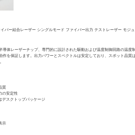
W ファイバー結合レーザー シングルモード ファイバー出力 テストレーザー モジュ
半導体レーザーチップ、専門的に設計された駆動および温度制御回路の温度
動作を保証します。出力パワーとスペクトルは安定しており、スポット品質
）。
品質
力の安定性
たはデスクトップパッケージ
表示