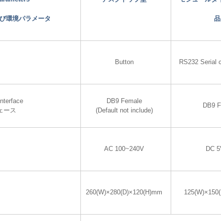
び環境パラメータ
品
Button
RS232 Serial 
nterface
DB9 Female
DB9 F
ェース
(Default not include)
AC 100~240V
DC 5
260(W)×280(D)×120(H)mm
125(W)×150