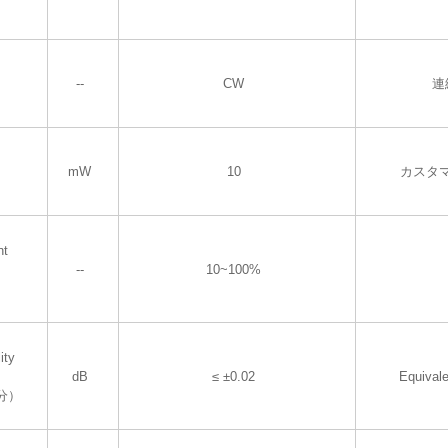
--
CW
連
mW
10
カスタ
nt
--
10~100%
ity
dB
≤ ±0.02
Equival
分）