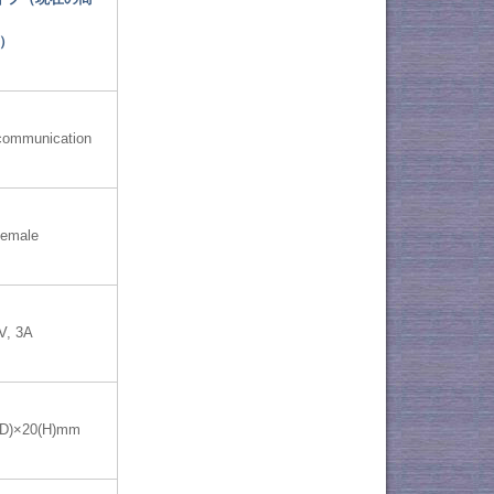
）
communication
emale
V, 3A
(D)×20(H)mm