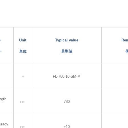
s
Unit
Typical value
Re
ー
単位
典型値
--
FL-780-10-SM-M
ngth
nm
780
uracy
nm
±10