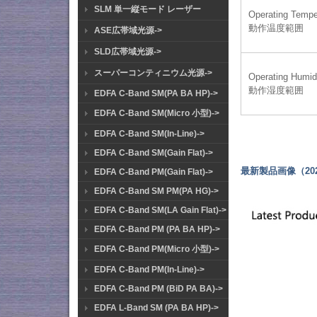
SLM 単一縦モード レーザー
Operating Tempe
動作温度範囲
ASE広帯域光源->
SLD広帯域光源->
スーパーコンティニウム光源->
Operating Humid
動作湿度範囲
EDFA C-Band SM(PA BA HP)->
EDFA C-Band SM(Micro 小型)->
EDFA C-Band SM(In-Line)->
EDFA C-Band SM(Gain Flat)->
最新製品画像（202
EDFA C-Band PM(Gain Flat)->
EDFA C-Band SM PM(PA HG)->
EDFA C-Band SM(LA Gain Flat)->
EDFA C-Band PM (PA BA HP)->
EDFA C-Band PM(Micro 小型)->
EDFA C-Band PM(In-Line)->
EDFA C-Band PM (BiD PA BA)->
EDFA L-Band SM (PA BA HP)->