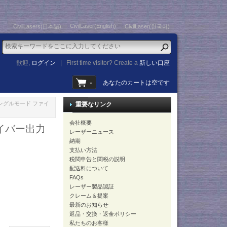
CivilLaser(English)
CivilLasers(日本語)
CivilLaser(한국어)
歓迎,
ログイン
|
First time visitor? Create a
新しい口座
あなたのカートは空です
 シングルモード ファイ
重要なリンク
会社概要
ァイバー出力
レーザーニュース
納期
支払い方法
税関申告と関税の説明
配送料について
FAQs
レーザー製品認証
クレーム＆提案
最新のお知らせ
返品・交換・返金ポリシー
私たちのお客様