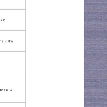
続光
マイズ可能
ent≤±0.5%