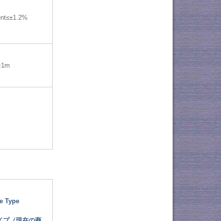
ent≤±1.2%
=1m
e Type
イプ（現在の商