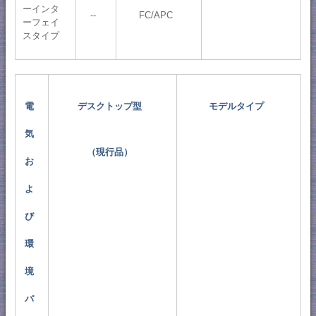
ーインタ
--
FC/APC
ーフェイ
スタイプ
電
デスクトップ型
モデルタイプ
気
（現行品）
お
よ
び
環
境
パ