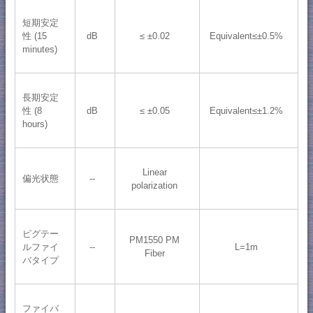
短期安定
性 (15
dB
≤ ±0.02
Equivalent≤±0.5%
minutes)
長期安定
性 (8
dB
≤ ±0.05
Equivalent≤±1.2%
hours)
Linear
偏光状態
--
polarization
ピグテー
PM1550 PM
ルファイ
--
L=1m
Fiber
バタイプ
ファイバ