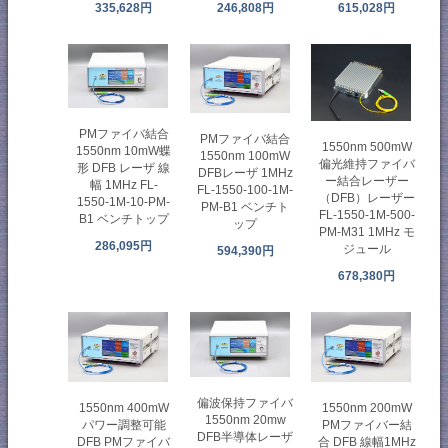
335,628円
246,808円
615,028円
PMファイバ結合
PMファイバ結合
1550nm 500mW
1550nm 10mW蝶
1550nm 100mW
偏光維持ファイバ
形 DFB レーザ 線
DFBレーザ 1MHz
ー結合レーザー
幅 1MHz FL-
FL-1550-100-1M-
（DFB）レーザー
1550-1M-10-PM-
PM-B1 ベンチト
FL-1550-1M-500-
B1 ベンチトップ
ップ
PM-M31 1MHz モ
286,095円
ジュール
594,390円
678,380円
偏波保持ファイバ
1550nm 400mW
1550nm 200mW
1550nm 20mw
パワー調整可能
PMファイバー結
DFB半導体レーザ
DFB PMファイバ
合 DFB 線幅1MHz