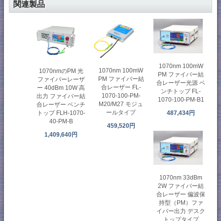
関連製品
1070nm 100mW
1070nm 100mW
1070nmのPM 光
PM ファイバー結
PM ファイバー結
ファイバーレーザ
合レーザー光源 ベ
合レーザー FL-
ー 40dBm 10W 高
ンチトップ FL-
1070-100-PM-
出力 ファイバー結
1070-100-PM-B1
M20/M27 モジュ
合レーザー ベンチ
ールタイプ
487,434円
トップ FLH-1070-
40-PM-B
459,520円
1,409,640円
1070nm 33dBm
2W ファイバー結
合レーザー 偏波保
持型（PM）ファ
イバー出力 デスク
トップタイプ