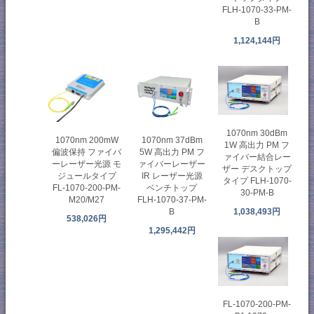
FLH-1070-33-PM-
B
1,124,144円
1070nm 30dBm
1070nm 200mW
1070nm 37dBm
1W 高出力 PM フ
偏波保持 ファイバ
5W 高出力 PM フ
ァイバー結合レー
ーレーザー光源 モ
ァイバーレーザー
ザー デスクトップ
ジュールタイプ
IR レーザー光源
タイプ FLH-1070-
FL-1070-200-PM-
ベンチトップ
30-PM-B
M20/M27
FLH-1070-37-PM-
1,038,493円
B
538,026円
1,295,442円
FL-1070-200-PM-