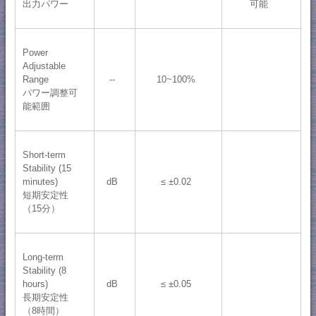
出力パワー
可能
Power
Adjustable
Range
--
10~100%
パワー調整可
能範囲
Short-term
Stability (15
minutes)
dB
≤ ±0.02
短期安定性
（15分）
Long-term
Stability (8
hours)
dB
≤ ±0.05
長期安定性
（8時間）