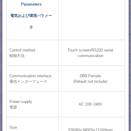
Parameters
電気および環境パラメー
タ
Control method
Touch screen/RS232 serial
制御方法
communication
Communication interface
DB9 Female
通信インターフェース
(Default not include)
Power supply
AC 100~240V
電源
Size
376(W)×340(D)×112(H)mm