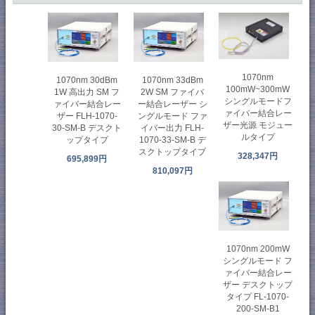
1070nm
1070nm 30dBm
1070nm 33dBm
100mW~300mW
1W 高出力 SM フ
2W SM ファイバ
シングルモードフ
ァイバー結合レー
ー結合レーザー シ
ァイバー結合レー
ザー FLH-1070-
ングルモード ファ
ザー光源 モジュー
30-SM-B デスクト
イバー出力 FLH-
ルタイプ
ップタイプ
1070-33-SM-B デ
スクトップタイプ
328,347円
695,899円
810,097円
1070nm 200mW
シングルモード フ
ァイバー結合レー
ザー デスクトップ
タイプ FL-1070-
200-SM​​-B1