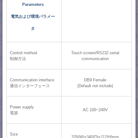
Parameters
電気および環境パラメー
タ
Control method
Touch screen/RS232 serial
制御方法
communication
Communication interface
DB9 Female
通信インターフェース
(Default not include)
Power supply
AC 100~240V
電源
Size
376(W)×340(D)×112(H)mm