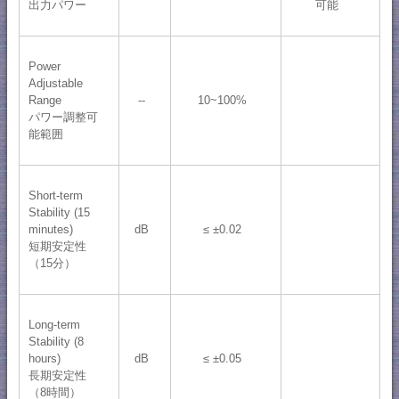
出力パワー
可能
Power
Adjustable
Range
--
10~100%
パワー調整可
能範囲
Short-term
Stability (15
minutes)
dB
≤ ±0.02
短期安定性
（15分）
Long-term
Stability (8
hours)
dB
≤ ±0.05
長期安定性
（8時間）