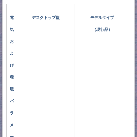
電
デスクトップ型
モデルタイプ
気
（現行品）
お
よ
び
環
境
パ
ラ
メ
ー