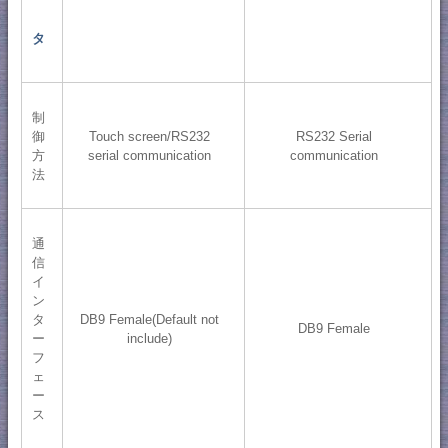
タ
制
御
Touch screen/RS232
RS232 Serial
方
serial communication
communication
法
通
信
イ
ン
タ
DB9 Female(Default not
DB9 Female
ー
include)
フ
ェ
ー
ス