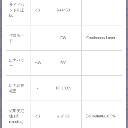
サイドバ
ンド抑圧
dB
Near 50
比
作業モー
-
CW
Continuous Laser
ド
出力パワ
mW
500
ー
出力調整
-
10~100%
範囲
短期安定
性 (15
dB
≤ ±0.02
Equivalent≤±0.5%
minutes)