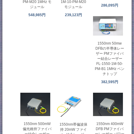
PM-M20 1MHz モ
1M-10-PM-M20
286,095円
ジュール
モジュール
548,985円
239,123円
1550nm 50mw
DFBの半導体レー
ザー PMファイバ
ー結合レーザー
FL-1550-1M-50-
PM-B1 1MHz ベン
チトップ
382,595円
1550nm 500mW
1550nm 400mW
1550nm帯偏波保
偏光維持ファイバ
DFB PMファイバ
持 20mW ファイ