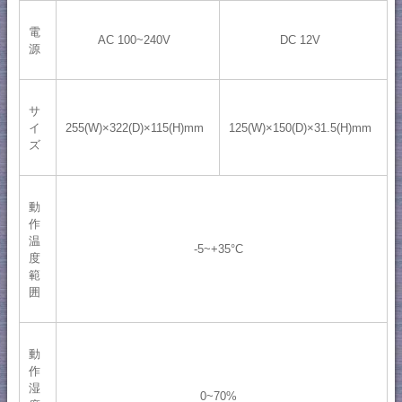
電
AC 100~240V
DC 12V
源
サ
イ
255(W)×322(D)×115(H)mm
125(W)×150(D)×31.5(H)mm
ズ
動
作
温
-5~+35°C
度
範
囲
動
作
湿
0~70%