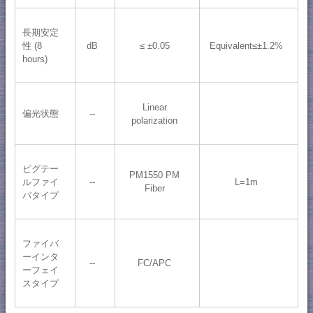
長期安定
性 (8
dB
≤ ±0.05
Equivalent≤±1.2%
hours)
Linear
偏光状態
--
polarization
ピグテー
PM1550 PM
ルファイ
--
L=1m
Fiber
バタイプ
ファイバ
ーインタ
--
FC/APC
ーフェイ
スタイプ