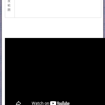
度
範
囲