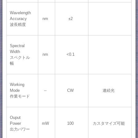
Wavelength
Accuracy
nm
±2
波長精度
Spectral
Width
nm
<0.1
スペクトル
幅
Working
Mode
--
CW
連続光
作業モード
Ouput
Power
mW
100
カスタマイズ可能
出力パワー