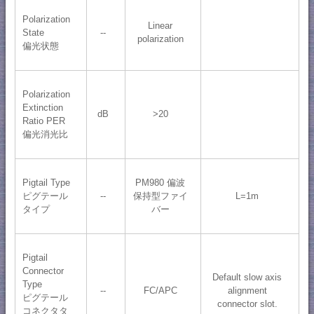
Polarization
Linear
State
--
polarization
偏光状態
Polarization
Extinction
dB
>20
Ratio PER
偏光消光比
Pigtail Type
PM980 偏波
ピグテール
--
保持型ファイ
L=1m
タイプ
バー
Pigtail
Connector
Default slow axis
Type
--
FC/APC
alignment
ピグテール
connector slot.
コネクタタ