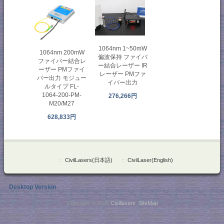
1064nm 1~50mW
1064nm 200mW
偏波保持 ファイバ
ファイバー結合レ
ー結合レーザー IR
ーザー PMファイ
レーザー PMファ
バー出力 モジュー
イバー出力
ルタイプ FL-
1064-200-PM-
276,266円
M20/M27
628,833円
::
CivilLasers(日本語)
::
CivilLaser(English)
Desktop Version
Copyright © 2026
Civillasers
.
SiteMap