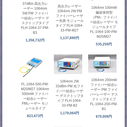
37dBm 高出力レ
高出力レーザー
1064nm 100mW
ーザー 1064nm
1064nm 2W PM
偏波保持型
5W PM ファイバ
ファイバーレーザ
（PM）ファイバ
ー結合レーザー デ
ー光源 モジュール
ー結合レーザー モ
スクトップタイプ
タイプ FLH-1064-
ジュールタイプ
FLH-1064-37-PM-
33-PM-M27
FL-1064-100-PM-
B3
M20/M27
1,137,890円
1,358,732円
535,259円
1064nm 200mW
1064nm 2W
FL-1064-500-PM-
ファイバー結合レ
33dBm PM 光ファ
M20/M27 1064nm
ーザー PM ファイ
イバー結合レーザ
500mW ファイバ
バーレーザー デス
ー デスクトップタ
ー結合レーザー
クトップタイプ
イプ FLH-1064-
PMレーザー モジ
FL-1064-200-PM-
33-PM-B2
ュールタイプ
B1
1,179,064円
823,473円
670,008円