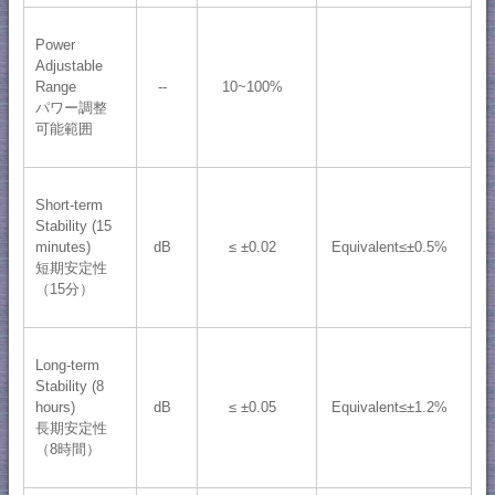
Power
Adjustable
Range
--
10~100%
パワー調整
可能範囲
Short-term
Stability (15
minutes)
dB
≤ ±0.02
Equivalent≤±0.5%
短期安定性
（15分）
Long-term
Stability (8
hours)
dB
≤ ±0.05
Equivalent≤±1.2%
長期安定性
（8時間）