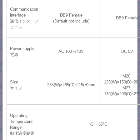
Communication
interface
DB9 Female
DB9 Female
通信インターフ
(Default not include)
ェース
Power supply
AC 100~240V
DC 5V
電源
M20:
Size
125(W)×150(D)×20
255(W)×285(D)×115(H)mm
サイズ
M27:
139(W)×206(D)×27
Operating
Temperature
-5~+35°C
Range
動作温度範囲