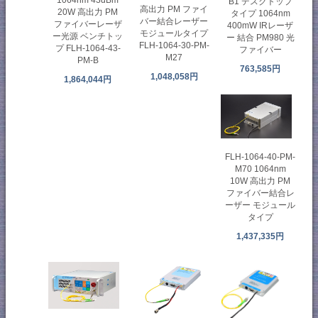
1064nm 43dBm
B1 デスクトップ
高出力 PM ファイ
20W 高出力 PM
タイプ 1064nm
バー結合レーザー
ファイバーレーザ
400mW IRレーザ
モジュールタイプ
ー光源 ベンチトッ
ー 結合 PM980 光
FLH-1064-30-PM-
プ FLH-1064-43-
ファイバー
M27
PM-B
763,585円
1,048,058円
1,864,044円
FLH-1064-40-PM-
M70 1064nm
10W 高出力 PM
ファイバー結合レ
ーザー モジュール
タイプ
1,437,335円