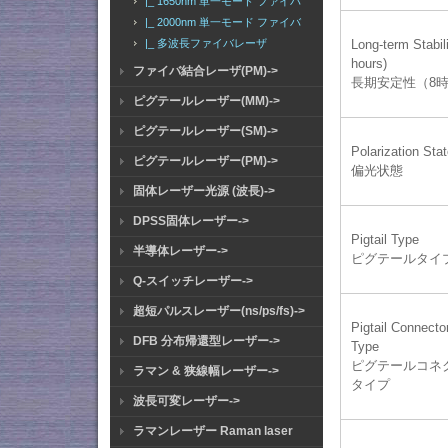
|_ 1650nm 単一モード ファイバ
|_ 2000nm 単一モード ファイバ
|_ 多波長ファイバレーザ
Long-term Stabili
hours)
ファイバ結合レーザ(PM)->
長期安定性（8
ピグテールレーザー(MM)->
ピグテールレーザー(SM)->
Polarization Sta
ピグテールレーザー(PM)->
偏光状態
固体レーザー光源 (波長)->
DPSS固体レーザー->
Pigtail Type
半導体レーザー->
ピグテールタイ
Q-スイッチレーザー->
超短パルスレーザー(ns/ps/fs)->
Pigtail Connecto
DFB 分布帰還型レーザー->
Type
ピグテールコネ
ラマン & 狭線幅レーザー->
タイプ
波長可変レーザー->
ラマンレーザー Raman laser