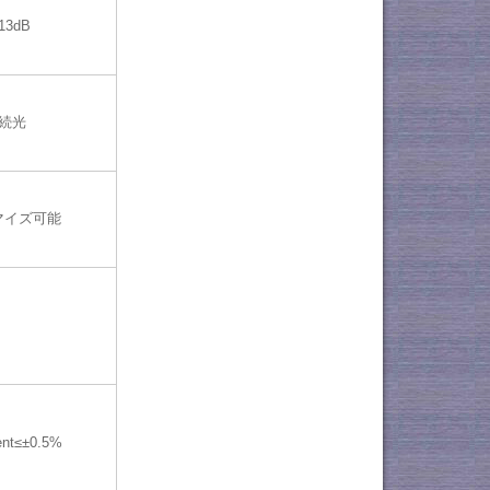
13dB
続光
マイズ可能
ent≤±0.5%