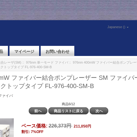
Japanese ()
品
マイページ
お問い合わせ
合レーザ(SM)
::
976nm 単一モード ファイバ
:: 976nm 400mW ファイバー結合ポンプレ
ップタイプ FL-976-400-SM-B
400mW ファイバー結合ポンプレーザー SM ファイ
トップタイプ FL-976-400-SM-B
 ファイバ
商品6/12
前へ
商品リストに戻る
次へ
ベース価格:
226,373円
211,050円
割引: 7%OFF