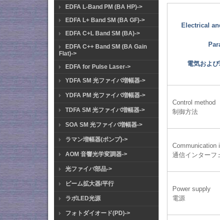
EDFA L-Band PM (BA HP)->
EDFA L+ Band SM (BA GF)->
Electrical a
EDFA C+L Band SM (BA)->
Par
EDFA C++ Band SM (BA Gain
Flat)->
電気および
EDFA for Pulse Laser->
YDFA SM 光ファイバ増幅器->
YDFA PM 光ファイバ増幅器->
Control method
TDFA SM 光ファイバ増幅器->
制御方法
SOA SM 光ファイバ増幅器->
ラマン増幅器(ポンプ)->
Communication i
AOM 音響光学変調器->
通信インターフ
光ファイバ部品->
ビーム拡大器/平行
Power supply
電源
ラボLED光源
フォトダイオード(PD)->