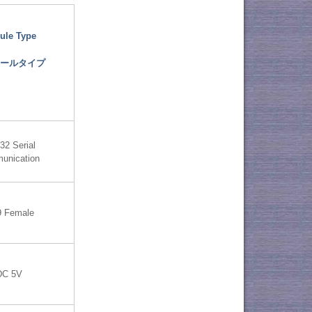
ule Type
ールタイプ
32 Serial
unication
 Female
DC 5V