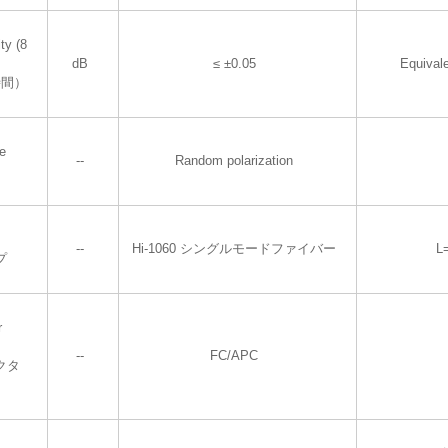
ty (8
dB
≤ ±0.05
Equival
時間）
te
--
Random polarization
--
Hi-1060 シングルモードファイバー
L
プ
r
--
FC/APC
クタ