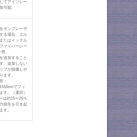
してアイソレー
加可能。
をポンプレーザ
する場合、エル
またはイッテル
ファイバーレー
ー用。
を追加すること
す。追加しない
ップが損傷しや
ります。
意：
 / 1550nmでフィ
ます。（選択）
ーは約15〜20％
力損失を引き起
ます。