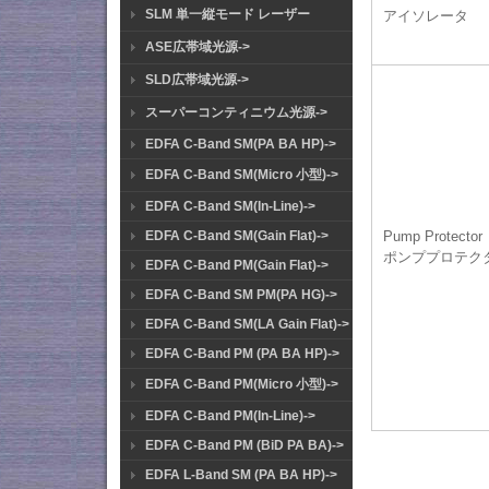
SLM 単一縦モード レーザー
アイソレータ
ASE広帯域光源->
SLD広帯域光源->
スーパーコンティニウム光源->
EDFA C-Band SM(PA BA HP)->
EDFA C-Band SM(Micro 小型)->
EDFA C-Band SM(In-Line)->
EDFA C-Band SM(Gain Flat)->
Pump Protector
ポンププロテク
EDFA C-Band PM(Gain Flat)->
EDFA C-Band SM PM(PA HG)->
EDFA C-Band SM(LA Gain Flat)->
EDFA C-Band PM (PA BA HP)->
EDFA C-Band PM(Micro 小型)->
EDFA C-Band PM(In-Line)->
EDFA C-Band PM (BiD PA BA)->
EDFA L-Band SM (PA BA HP)->