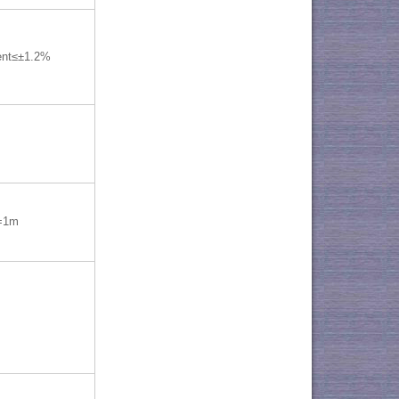
ent≤±1.2%
=1m