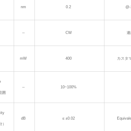
nm
0.2
@-
--
CW
連
mW
400
カスタ
e
--
10~100%
範囲
ity
dB
≤ ±0.02
Equival
分）