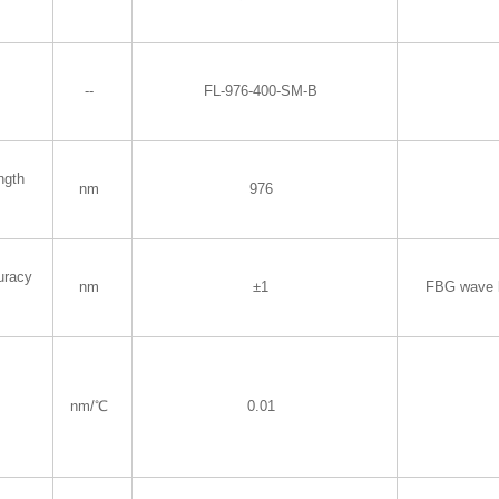
--
FL-976-400-SM-B
ngth
nm
976
uracy
nm
±1
FBG wave 
nm/℃
0.01