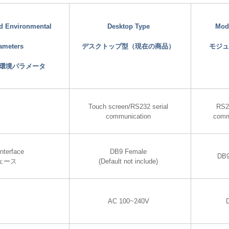
nd Environmental
Desktop Type
Mod
ameters
デスクトップ型（現在の商品）
モジュ
環境パラメータ
Touch screen/RS232 serial
RS2
communication
comm
nterface
DB9 Female
DB9
ェース
(Default not include)
AC 100~240V