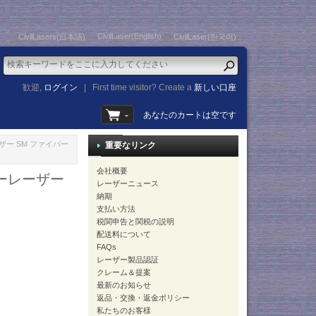
CivilLaser(English)
CivilLasers(日本語)
CivilLaser(한국어)
歓迎,
ログイン
|
First time visitor? Create a
新しい口座
あなたのカートは空です
ーザー SM ファイバー
重要なリンク
会社概要
バーレーザー
レーザーニュース
納期
支払い方法
税関申告と関税の説明
配送料について
FAQs
レーザー製品認証
クレーム＆提案
最新のお知らせ
返品・交換・返金ポリシー
私たちのお客様