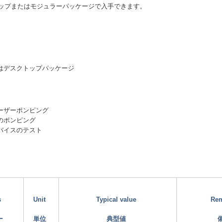
ップまたはモジュラーパッケージで入手できます。
たはデスクトップパッケージ
レーザーポンピング
器のポンピング
デバイスのテスト
s
Unit
Typical value
Re
ー
単位
典型値