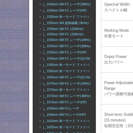
Spectral Width
|_ 1540nm SM FC レーザ(3MHz)
スペクトル幅
|_ 1540nm SM FC レーザ(HP)
|_ 1550nm 単一モード ファイバ
|_ 1550nm SM 超狭線幅 (3kHz)
|_ 1550nm SM FC (150kHz)
Working Mode
|_ 1550nm SM FC (200kHz)
作業モード
|_ 1550nm SM FC レーザ(1MHz)
|_ 1550nm SM FC レーザ(3MHz)
|_ 1550nm SM FC レーザ(HP)
Ouput Power
|_ 1550nm SM FC レーザ(QCW)
出力パワー
|_ 1560nm 単一モード ファイバ
|_ 1565nm 単一モード ファイバ
|_ 1565nm SM FC レーザ(QCW)
Power Adjustabl
|_ 1570nm SM FC レーザ(1MHz)
Range
|_ 1570nm 単一モード ファイバ
パワー調整可能
|_ 1570nm SM FC レーザ(3MHz)
|_ 1570nm SM FC レーザ(HP)
|_ 1590nm SM FCレーザ
Short-term Stabil
|_ 1590nm SM FCレーザ(HP)
(15 minutes)
|_ 1610nm 単一モード ファイバ
短期安定性（15
|_ 1625nm 単一モード ファイバ