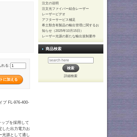
注文の说明
注文光ファイバー結合レーザー
レーザービデオ
アフターサービス補足
希土類含有製品の輸出管理に関するお
知らせ（2025年10月15日）
レーザー光源の新たな輸出規制要件
商品検索
入れる:
詳細検索
L-976-400-
チップを採用して
定した出力電力お
ー光源として適し