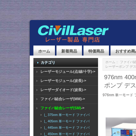
ホーム
新着商品
特価商品
おすすめ商
ホーム
::
ファイバ結
カテゴリ
レーザーポンプ デスクト
レーザーモジュール(点/線/十字)->
976nm 
レーザーモジュール(波長)->
ポンプ デスク
レーザーダイオード(波長)->
976nm 単一モード
ファイバ結合レーザ(MM)->
ファイバ結合レーザ(SM)
->
|_ 375nm 単一モード ファイバ
|_ 405nm 単一モード ファイバ
|_ 445nm 単一モード ファイバ
|_ 450nm 単一モード ファイバ