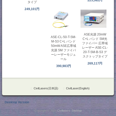
225,582円
タイプ
249,101円
ASE光源 20mW
ASE-CL-50-T-SM-
C+L バンド SM光
M-S3 C+L バンド
ファイバー 広帯域
50mW ASE広帯域
レーザー ASE-CL-
光源 SM ファイバ
20-T-SM-B-S3 デ
ーレーザーモジュ
スクトップタイプ
ール
269,117円
390,983円
::
CivilLasers(日本語)
::
CivilLaser(English)
Desktop Version
Copyright © 2026
Civillasers
.
SiteMap