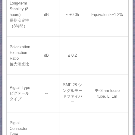
Long-term
Stability (8
hours)
dB
≤ ±0.05
Equivalent≤±1.2%
長期安定性
（8時間）
Polarization
Extinction
dB
≤ 0.2
Ratio
偏光消光比
SMF-28 シ
Pigtail Type
ングルモー
Φ=2mm loose
ピグテール
--
ドファイバ
tube, L=1m
タイプ
ー
Pigtail
Connector
Type