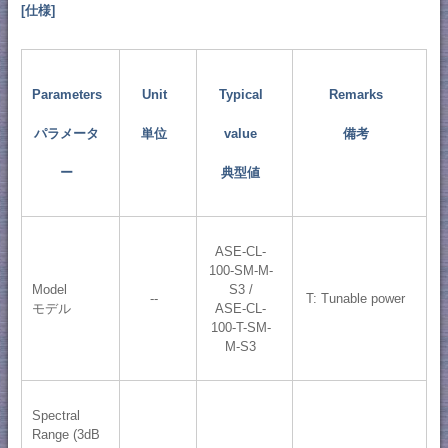
[仕様]
Parameters
Unit
Typical
Remarks
パラメータ
単位
value
備考
ー
典型値
ASE-CL-
100-SM-M-
Model
S3 /
--
T: Tunable power
モデル
ASE-CL-
100-T-SM-
M-S3
Spectral
Range (3dB