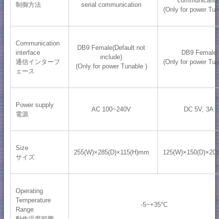
制御方法
serial communication
(Only for power Tun
Communication
DB9 Female(Default not
interface
DB9 Female
include)
通信インターフ
(Only for power Tun
(Only for power Tunable )
ェース
Power supply
AC 100~240V
DC 5V, 3A
電源
Size
255(W)×285(D)×115(H)mm
125(W)×150(D)×20
サイズ
Operating
Temperature
-5~+35°C
Range
動作温度範囲