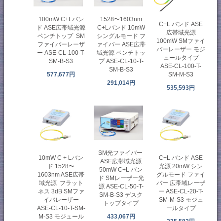
100mW C+Lバン
1528〜1603nm
C+L バンド ASE
ド ASE広帯域光源
C+Lバンド 10mW
広帯域光源
ベンチトップ SM
シングルモード フ
100mW SMファイ
ファイバーレーザ
ァイバー ASE広帯
バーレーザー モジ
ー ASE-CL-100-T-
域光源 ベンチトッ
ュールタイプ
SM-B-S3
プ ASE-CL-10-T-
ASE-CL-100-T-
SM-B-S3
SM-M-S3
577,677円
291,014円
535,593円
SM光ファイバー
10mW C + Lバン
C+L バンド ASE
ASE広帯域光源
ド 1528〜
光源 20mW シン
50mW C+L バン
1603nm ASE広帯
グルモード ファイ
ド SMレーザー光
域光源 フラット
バー 広帯域レーザ
源 ASE-CL-50-T-
ネス 3dB SMファ
ー ASE-CL-20-T-
SM-B-S3 デスク
イバレーザー
SM-M-S3 モジュ
トップタイプ
ASE-CL-10-T-SM-
ールタイプ
M-S3 モジュール
433,067円