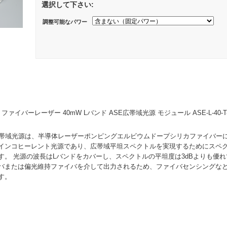
選択して下さい:
調整可能なパワー
ァイバーレーザー 40mW Lバンド ASE広帯域光源 モジュール ASE-L-40-T-
広帯域光源は、半導体レーザーポンピングエルビウムドープシリカファイバー
インコヒーレント光源であり、広帯域平坦スペクトルを実現するためにスペ
す。 光源の波長はLバンドをカバーし、スペクトルの平坦度は3dBよりも優
バまたは偏光維持ファイバを介して出力されるため、ファイバセンシングな
す。