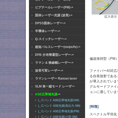
ピグテールレーザー(PM)->
固体レーザー光源 (波長)->
拡大表示
DPSS固体レーザー->
半導体レーザー->
Q-スイッチレーザー->
超短パルスレーザー(ns/ps/fs)->
DFB 分布帰還型レーザー->
偏波保持型（PM）フ
ラマン & 狭線幅レーザー->
波長可変レーザー->
ファイバーASE
る自発放射である
ラマンレーザー Raman laser
が導入されていま
SLM 単一縦モード レーザー
グルモードファイ
ョンに適していま
ASE広帯域光源
->
|_ Cバンド ASE広帯域光源(SM)
|_ Cバンド ASE光源(高出力-SM)
[特徴]
|_ Cバンド ASE広帯域光源(PM)
スペクトル平坦化
|_ Cバンド ASE光源(小型-SM)