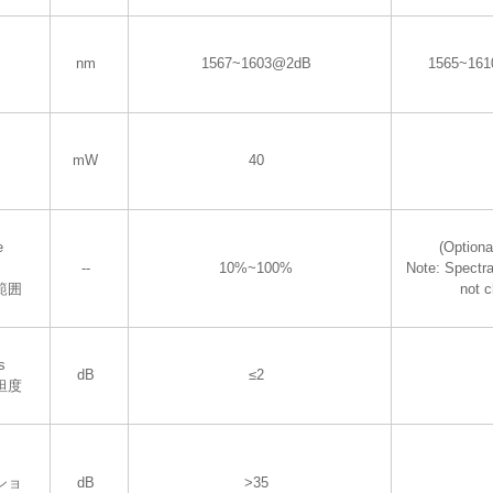
nm
1567~1603@2dB
1565~16
mW
40
e
(Optiona
--
10%~100%
Note: Spectra
範囲
not 
s
dB
≤2
坦度
ショ
dB
>35