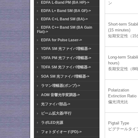
EDFA L-Band PM (BA HP)->
ン
EDFA L+ Band SM (BA GF)->
EDFA C+L Band SM (BA)->
Short-term Stabil
EDFA C++ Band SM (BA Gain
(15 minutes)
Flat)->
短期安定性（15
EDFA for Pulse Laser->
YDFA SM 光ファイバ増幅器->
Long-term Stabili
YDFA PM 光ファイバ増幅器->
hours)
TDFA SM 光ファイバ増幅器->
長期安定性（8
SOA SM 光ファイバ増幅器->
ラマン増幅器(ポンプ)->
Polarization
AOM 音響光学変調器->
Extinction Ratio
偏光消光比
光ファイバ部品->
ビーム拡大器/平行
ラボLED光源
Pigtail Type
ピグテールタイ
フォトダイオード(PD)->