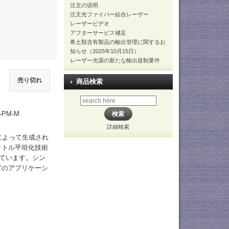
注文の说明
注文光ファイバー結合レーザー
レーザービデオ
アフターサービス補足
希土類含有製品の輸出管理に関するお
知らせ（2025年10月15日）
レーザー光源の新たな輸出規制要件
売り切れ
商品検索
PM-M
詳細検索
によって生成され
クトル平坦化技術
れています。シン
どのアプリケーシ