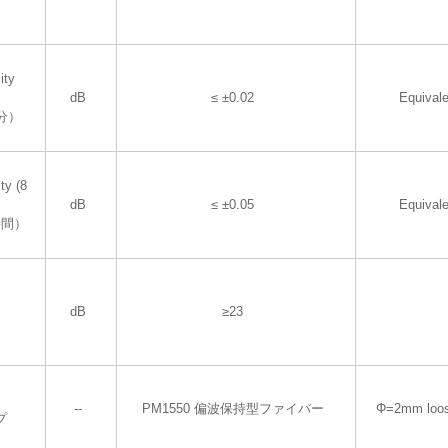
ity
dB
≤ ±0.02
Equival
分）
ty (8
dB
≤ ±0.05
Equival
時間）
dB
≥23
--
PM1550 偏波保持型ファイバー
Φ=2mm loos
プ