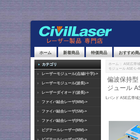
ホーム
新着商品
特価商品
おすすめ商
ホーム
::
ASE広帯
カテゴリ
モジュール ASE-L-40
レーザーモジュール(点/線/十字)->
偏波保持型（
レーザーモジュール(波長)->
ジュール ASE
レーザーダイオード(波長)->
Lバンド ASE広帯域光
ファイバ結合レーザ(MM)->
ファイバ結合レーザ(SM)->
ファイバ結合レーザ(PM)->
ピグテールレーザー(MM)->
ピグテールレーザー(SM)->