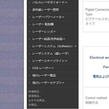
パルスレーザダイオード->
Pigtail Connecto
赤外線レーザー照明
Type
レーザーパワーメータ->
ピグテールコネ
タイプ
レーザー 彫刻機
レーザーレンズ->
レーザー結晶/光学結晶->
レーザーシステム（Software）->
レーザシステム（線レーザ）
Electrical a
レーザーステージライト->
Par
CO2 レーザー->
他のレーザー製品
電気および
他のレーザーカテゴリ->
特価商品 ...
新着商品...
Control method
おすすめ商品...
制御方法
全商品...