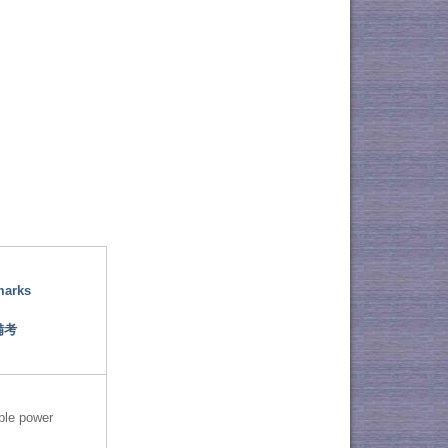
marks
備考
ble power