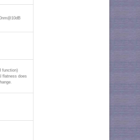
10nm@10dB
l function)
l flatness does
change.