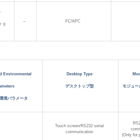
r
--
FC/APC
クタ
nd Environmental
Desktop Type
Mod
ameters
デスクトップ型
モジュー
環境パラメータ
RS2
Touch screen/RS232 serial
comm
communication
(Only for