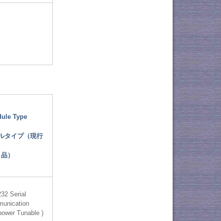
ule Type
ルタイプ（現行
品）
32 Serial
unication
 power Tunable )