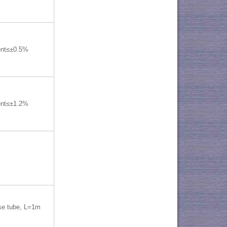
ent≤±0.5%
ent≤±1.2%
e tube, L=1m