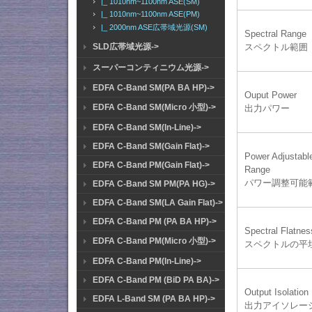
|_ 1010nm~1100nm ASE(SM)
|_ 1010nm~1100nm ASE(PM)
|_ 2000nm ASE広帯域光源(SM)
Spectral Range
SLD広帯域光源->
スペクトル範囲
スーパーコンティニウム光源->
EDFA C-Band SM(PA BA HP)->
Ouput Power
EDFA C-Band SM(Micro 小型)->
出力パワー
EDFA C-Band SM(In-Line)->
EDFA C-Band SM(Gain Flat)->
Power Adjustabl
EDFA C-Band PM(Gain Flat)->
Range
パワー調整可能
EDFA C-Band SM PM(PA HG)->
EDFA C-Band SM(LA Gain Flat)->
EDFA C-Band PM (PA BA HP)->
Spectral Flatnes
EDFA C-Band PM(Micro 小型)->
スペクトルの平
EDFA C-Band PM(In-Line)->
EDFA C-Band PM (BiD PA BA)->
Output Isolation
EDFA L-Band SM (PA BA HP)->
出力アイソレー