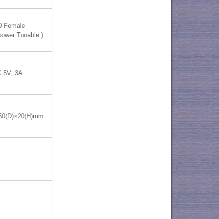
9 Female
 power Tunable )
 5V, 3A
50(D)×20(H)mm