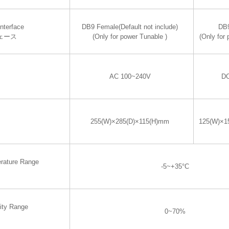
nterface
DB9 Female(Default not include)
DB
ェース
(Only for power Tunable )
(Only for
AC 100~240V
DC
255(W)×285(D)×115(H)mm
125(W)×1
rature Range
-5~+35°C
ity Range
0~70%