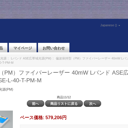
Japanese ()
品
マイページ
お問い合わせ
域光源
::
Lバンド ASE広帯域光源(PM)
:: 偏波保持型（PM）ファイバーレーザー 40mW Lバ
-T-PM-M
PM）ファイバーレーザー 40mW Lバンド ASE
-L-40-T-PM-M
源(PM)
商品11/12
前へ
商品リストに戻る
次へ
ベース価格:
579,206円