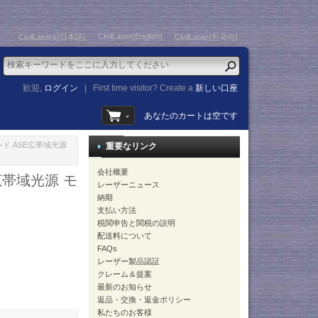
CivilLaser(English)
CivilLasers(日本語)
CivilLaser(한국어)
歓迎,
ログイン
|
First time visitor? Create a
新しい口座
あなたのカートは空です
ンド ASE広帯域光源
重要なリンク
会社概要
広帯域光源 モ
レーザーニュース
納期
支払い方法
税関申告と関税の説明
配送料について
FAQs
レーザー製品認証
クレーム＆提案
最新のお知らせ
返品・交換・返金ポリシー
私たちのお客様