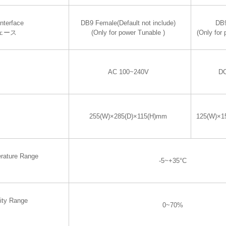
nterface
DB9 Female(Default not include)
DB
ェース
(Only for power Tunable )
(Only for
AC 100~240V
DC
255(W)×285(D)×115(H)mm
125(W)×1
rature Range
-5~+35°C
ity Range
0~70%