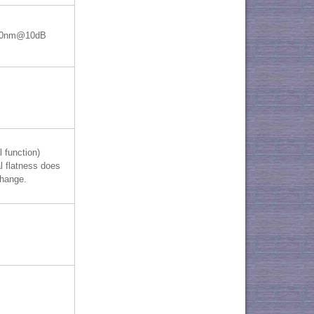
10nm@10dB
l function)
l flatness does
change.