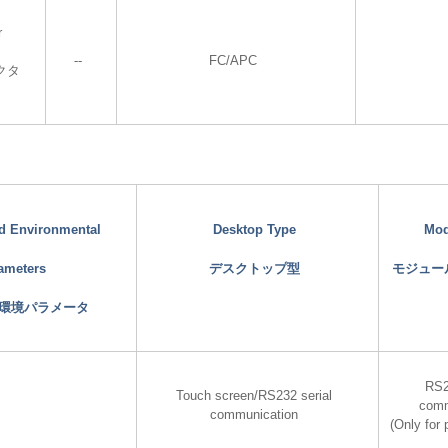
r
--
FC/APC
クタ
nd Environmental
Desktop Type
Mod
ameters
デスクトップ型
モジュー
環境パラメータ
RS2
Touch screen/RS232 serial
comm
communication
(Only for