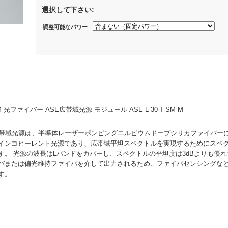
選択して下さい:
調整可能なパワー
M 光ファイバー ASE広帯域光源 モジュール ASE-L-30-T-SM-M
広帯域光源は、半導体レーザーポンピングエルビウムドープシリカファイバー
インコヒーレント光源であり、広帯域平坦スペクトルを実現するためにスペ
す。 光源の波長はLバンドをカバーし、スペクトルの平坦度は3dBよりも優
バまたは偏光維持ファイバを介して出力されるため、ファイバセンシングな
す。