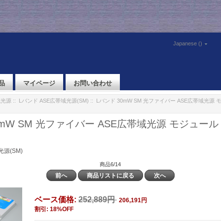
Japanese ()
品
マイページ
お問い合わせ
域光源
::
Lバンド ASE広帯域光源(SM)
:: Lバンド 30mW SM 光ファイバー ASE広帯域光源 モジ
mW SM 光ファイバー ASE広帯域光源 モジュール AS
源(SM)
商品6/14
前へ
商品リストに戻る
次へ
ベース価格:
252,889円
206,191円
割引: 18%OFF