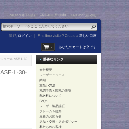
CivilLaser(English)
CivilLasers(日本語)
CivilLaser(한국어)
歓迎,
ログイン
|
First time visitor? Create a
新しい口座
あなたのカートは空です
ュール ASE-L-30-
重要なリンク
会社概要
E-L-30-
レーザーニュース
納期
支払い方法
税関申告と関税の説明
配送料について
FAQs
レーザー製品認証
クレーム＆提案
最新のお知らせ
返品・交換・返金ポリシー
私たちのお客様