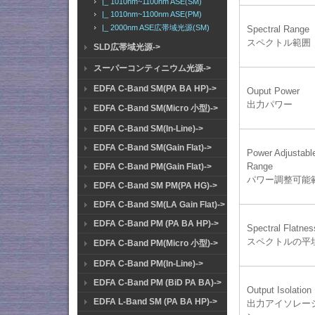
|_ 1010nm~1100nm ASE(SM)
|_ 1010nm~1100nm ASE(PM)
|_ 2000nm ASE広帯域光源(SM)
Spectral Range
スペクトル範囲
SLD広帯域光源->
スーパーコンティニウム光源->
EDFA C-Band SM(PA BA HP)->
Ouput Power
出力パワー
EDFA C-Band SM(Micro 小型)->
EDFA C-Band SM(In-Line)->
EDFA C-Band SM(Gain Flat)->
Power Adjustabl
Range
EDFA C-Band PM(Gain Flat)->
パワー調整可能
EDFA C-Band SM PM(PA HG)->
EDFA C-Band SM(LA Gain Flat)->
EDFA C-Band PM (PA BA HP)->
Spectral Flatnes
スペクトルの平
EDFA C-Band PM(Micro 小型)->
EDFA C-Band PM(In-Line)->
EDFA C-Band PM (BiD PA BA)->
Output Isolation
EDFA L-Band SM (PA BA HP)->
出力アイソレー