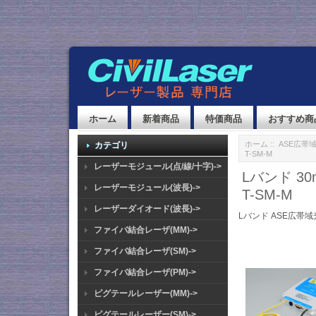
ホーム
新着商品
特価商品
おすすめ商
ホーム
::
ASE広帯
カテゴリ
T-SM-M
レーザーモジュール(点/線/十字)->
Lバンド 30
レーザーモジュール(波長)->
T-SM-M
レーザーダイオード(波長)->
Lバンド ASE広帯域光
ファイバ結合レーザ(MM)->
ファイバ結合レーザ(SM)->
ファイバ結合レーザ(PM)->
ピグテールレーザー(MM)->
ピグテールレーザー(SM)->