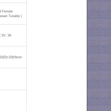
9 Female
 power Tunable )
 5V, 3A
50(D)×20(H)mm