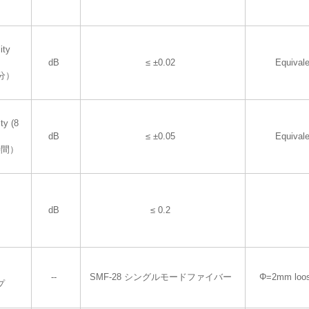
ity
dB
≤ ±0.02
Equival
分）
ty (8
dB
≤ ±0.05
Equival
時間）
dB
≤ 0.2
--
SMF-28 シングルモードファイバー
Φ=2mm loos
プ