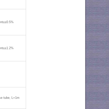
ent≤±0.5%
ent≤±1.2%
e tube, L=1m