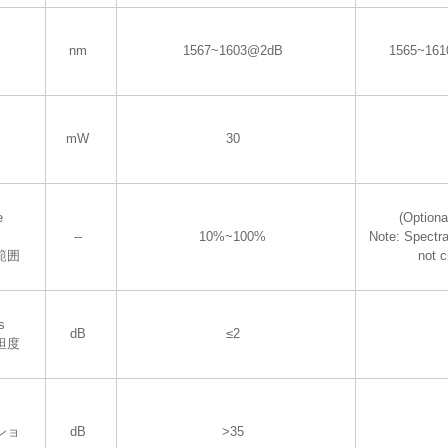
nm
1567~1603@2dB
1565~16
mW
30
e
(Optiona
--
10%~100%
Note: Spectra
範囲
not 
s
dB
≤2
坦度
ショ
dB
>35