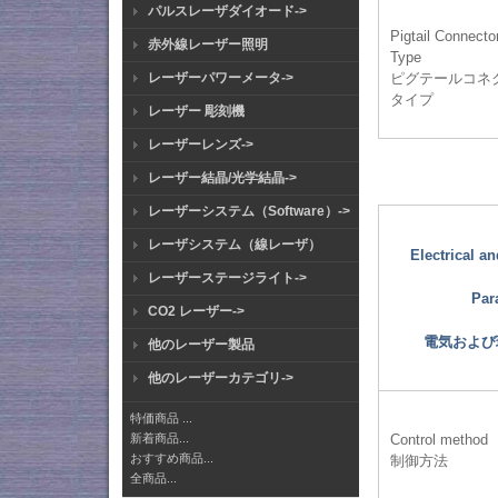
パルスレーザダイオード->
Pigtail Connecto
赤外線レーザー照明
Type
レーザーパワーメータ->
ピグテールコネ
タイプ
レーザー 彫刻機
レーザーレンズ->
レーザー結晶/光学結晶->
レーザーシステム（Software）->
レーザシステム（線レーザ）
Electrical a
レーザーステージライト->
Par
CO2 レーザー->
電気および
他のレーザー製品
他のレーザーカテゴリ->
特価商品 ...
Control method
新着商品...
おすすめ商品...
制御方法
全商品...