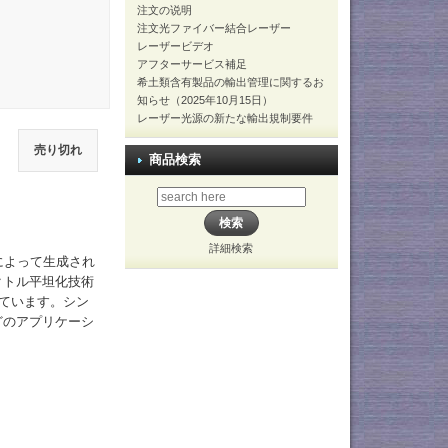
注文の说明
注文光ファイバー結合レーザー
レーザービデオ
アフターサービス補足
希土類含有製品の輸出管理に関するお
知らせ（2025年10月15日）
レーザー光源の新たな輸出規制要件
売り切れ
商品検索
詳細検索
によって生成され
クトル平坦化技術
れています。シン
どのアプリケーシ