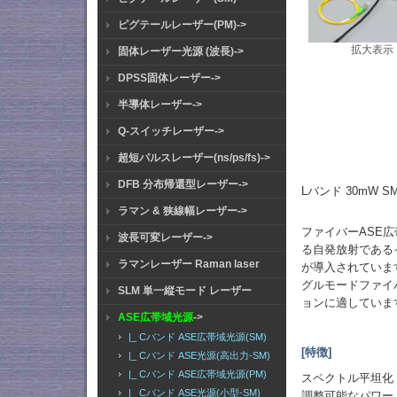
ピグテールレーザー(PM)->
拡大表示
固体レーザー光源 (波長)->
DPSS固体レーザー->
半導体レーザー->
Q-スイッチレーザー->
超短パルスレーザー(ns/ps/fs)->
DFB 分布帰還型レーザー->
Lバンド 30mW S
ラマン & 狭線幅レーザー->
ファイバーASE
波長可変レーザー->
る自発放射である
ラマンレーザー Raman laser
が導入されていま
グルモードファイ
SLM 単一縦モード レーザー
ョンに適していま
ASE広帯域光源
->
|_ Cバンド ASE広帯域光源(SM)
[特徴]
|_ Cバンド ASE光源(高出力-SM)
|_ Cバンド ASE広帯域光源(PM)
スペクトル平坦化
|_ Cバンド ASE光源(小型-SM)
調整可能なパワー