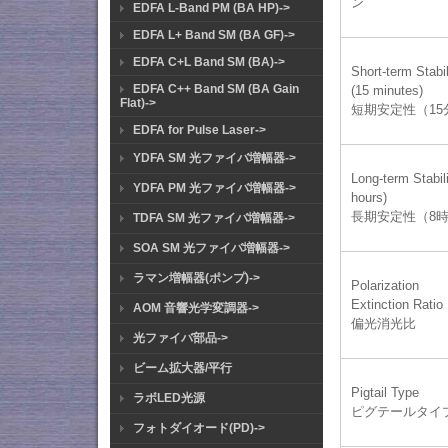
ン
EDFA L-Band PM (BA HP)->
EDFA L+ Band SM (BA GF)->
EDFA C+L Band SM (BA)->
Short-term Stabil
EDFA C++ Band SM (BA Gain
(15 minutes)
Flat)->
短期安定性（15
EDFA for Pulse Laser->
YDFA SM 光ファイバ増幅器->
Long-term Stabili
YDFA PM 光ファイバ増幅器->
hours)
長期安定性（8
TDFA SM 光ファイバ増幅器->
SOA SM 光ファイバ増幅器->
ラマン増幅器(ポンプ)->
Polarization
Extinction Ratio
AOM 音響光学変調器->
偏光消光比
光ファイバ部品->
ビーム拡大器/平行
Pigtail Type
ラボLED光源
ピグテールタイ
フォトダイオード(PD)->