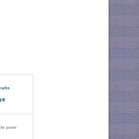
marks
備考
ble power