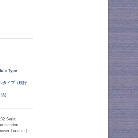
ule Type
ルタイプ（現行
品）
32 Serial
unication
 power Tunable )