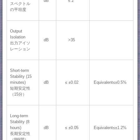
dB
≤ 2
スペクトル
の平坦度
Output
Isolation
dB
>35
出力アイソ
レーション
Short-term
Stability (15
minutes)
dB
≤ ±0.02
Equivalent≤±0.5%
短期安定性
（15分）
Long-term
Stability (8
hours)
dB
≤ ±0.05
Equivalent≤±1.2%
長期安定性
（8時間）