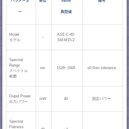
パラメータ
単位
value
備考
ー
典型値
Model
ASE-C-40-
--
モデル
SM-M15-2
Spectral
Range
nm
1528~1568
±0.5nm tolerance
スペクトル
範囲
Ouput Power
mW
40
固定パワー
出力パワー
Spectral
Flatness