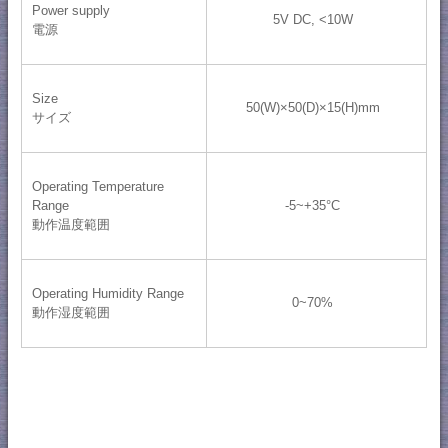
Power supply
5V DC, <10W
電源
Size
50(W)×50(D)×15(H)mm
サイズ
Operating Temperature
Range
-5~+35°C
動作温度範囲
Operating Humidity Range
0~70%
動作湿度範囲