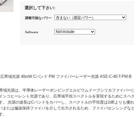
選択して下さい:
調整可能なパワー
Software
帯域光源 40mW Cバンド PM ファイバーレーザー光源 ASE-C-40-T-PM-B
広帯域光源は、半導体レーザーポンピングエルビウムドープシリカファイバー
インコヒーレント光源であり、広帯域平坦スペクトルを実現するためにスペ
す。 光源の波長はCバンドをカバーし、スペクトルの平坦度は2dBよりも優れ
バまたは偏波保持ファイバを介して出力されるため、ファイバセンシングな
す。