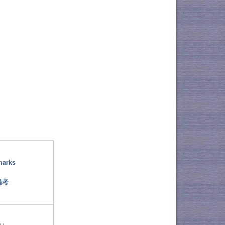
marks
備考