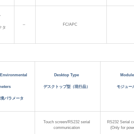
r
--
FC/APC
クタ
d Environmental
Desktop Type
Module
meters
デスクトップ型（現行品）
モジュー
環境パラメータ
Touch screen/RS232 serial
RS232 Serial 
communication
(Only for pow