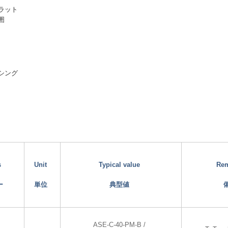
ラット
囲
シング
s
Unit
Typical value
Re
ー
単位
典型値
ASE-C-40-PM-B /