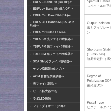
Spectral Flatnes
EDFA L-Band PM (BA HP)->
スペクトルの平
EDFA L+ Band SM (BA GF)->
EDFA C+L Band SM (BA)->
EDFA C++ Band SM (BA Gain
Output Isolation
Flat)->
出力アイソレー
EDFA for Pulse Laser->
ン
YDFA SM 光ファイバ増幅器->
YDFA PM 光ファイバ増幅器->
Short-term Stabil
TDFA SM 光ファイバ増幅器->
(15 minutes)
短期安定性（15
SOA SM 光ファイバ増幅器->
ラマン増幅器(ポンプ)->
Degree of
AOM 音響光学変調器->
Polarization DO
光ファイバ部品->
偏光度DOP
ビーム拡大器/平行
ラボLED光源
Pigtail Type
フォトダイオード(PD)->
ピグテールタイ