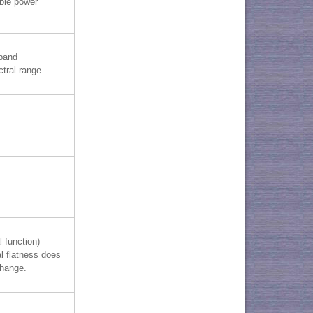
ble power
band
tral range
l function)
l flatness does
change.