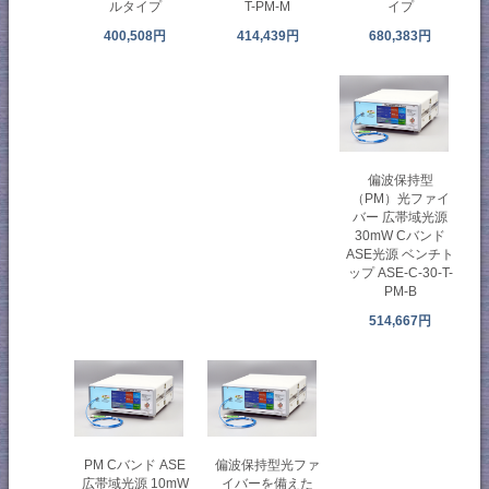
イプ
ルタイプ
T-PM-M
680,383円
400,508円
414,439円
偏波保持型
（PM）光ファイ
バー 広帯域光源
30mW Cバンド
ASE光源 ベンチト
ップ ASE-C-30-T-
PM-B
514,667円
PM Cバンド ASE
偏波保持型光ファ
広帯域光源 10mW
イバーを備えた