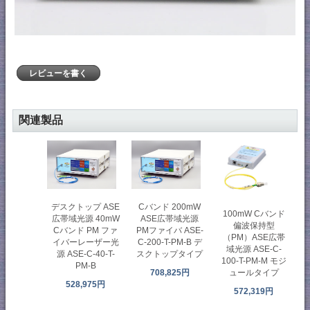
レビューを書く
関連製品
デスクトップ ASE
Cバンド 200mW
100mW Cバンド
広帯域光源 40mW
ASE広帯域光源
偏波保持型
Cバンド PM ファ
PMファイバ ASE-
（PM）ASE広帯
イバーレーザー光
C-200-T-PM-B デ
域光源 ASE-C-
源 ASE-C-40-T-
スクトップタイプ
100-T-PM-M モジ
PM-B
ュールタイプ
708,825円
528,975円
572,319円