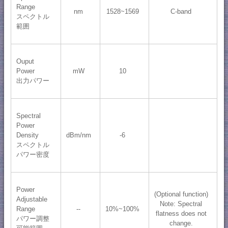
Range
nm
1528~1569
C-band
スペクトル
範囲
Ouput
Power
mW
10
出力パワー
Spectral
Power
Density
dBm/nm
-6
スペクトル
パワー密度
Power
(Optional function)
Adjustable
Note: Spectral
Range
--
10%~100%
flatness does not
パワー調整
change.