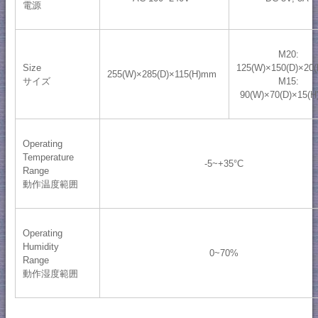
電源
M20:
Size
125(W)×150(D)×20
255(W)×285(D)×115(H)mm
サイズ
M15:
90(W)×70(D)×15(
Operating
Temperature
-5~+35°C
Range
動作温度範囲
Operating
Humidity
0~70%
Range
動作湿度範囲