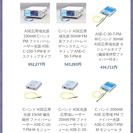
ASE広帯域光源
Cバンド ASE広帯
ASE-C-30-T-PM-
100mW Cバンド
域光源 50mW PM
M Cバンド 30mW
PM ファイバーレ
光ファイバーレー
ASE広帯域光源 モ
ーザー光源 ASE-
ザーシステム ベン
ジュールタイプ
C-100-T-PM-B デ
チトップ ASE-C-
（偏波保持型ファ
スクトップタイプ
50-T-PM-B
イバー付き）
652,277円
543,283円
434,711円
C バンド 200mW
Cバンド ASE広帯
Cバンド ASE光源
ASE 広帯域 PM フ
光源 10mW 偏光
広帯域レーザー
ァイバー光源
維持 ファイバーレ
20mW PM ファイ
ASE-C-200-T-PM-
ーザー ASE-C-10-
バーレーザーモジ
M モジュール タ
T-PM-M モジュー
ュール ASE-C-20-