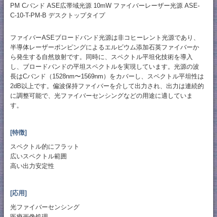
PM Cバンド ASE広帯域光源 10mW ファイバーレーザー光源 ASE-
C-10-T-PM-B デスクトップタイプ
ファイバーASEブロードバンド光源は非コヒーレント光源であり、
半導体レーザーポンピングによるエルビウム添加石英ファイバーか
ら発生する自然放射です。同時に、スペクトル平坦化技術を導入
し、ブロードバンドの平坦スペクトルを実現しています。光源の波
長はCバンド（1528nm〜1569nm）をカバーし、スペクトル平坦性は
2dB以上です。偏波保持ファイバーを介して出力され、出力は連続的
に調整可能で、光ファイバーセンシングなどの用途に適していま
す。
[特徴]
スペクトル的にフラット
広いスペクトル範囲
高い出力安定性
[応用]
光ファイバーセンシング
医療画像処理