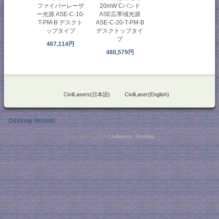
ファイバーレーザ
20mW Cバンド
ー光源 ASE-C-10-
ASE広帯域光源
T-PM-B デスクト
ASE-C-20-T-PM-B
ップタイプ
デスクトップタイ
プ
467,114円
480,579円
::
CivilLasers(日本語)
::
CivilLaser(English)
Desktop Version
Copyright © 2026
Civillasers
.
SiteMap