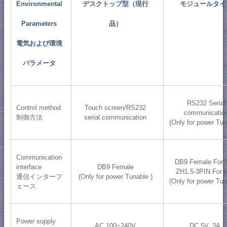
Environmental
デスクトップ型（現行
モジュールタイ
Parameters
品）
電気および環境
パラメータ
RS232 Serial
Control method
Touch screen/RS232
communicatio
制御方法
serial communication
(Only for power Tun
Communication
DB9 Female For
interface
DB9 Female
ZH1.5-3PIN For 
通信インターフ
(Only for power Tunable )
(Only for power Tun
ェース
Power supply
AC 100~240V
DC 5V, 3A