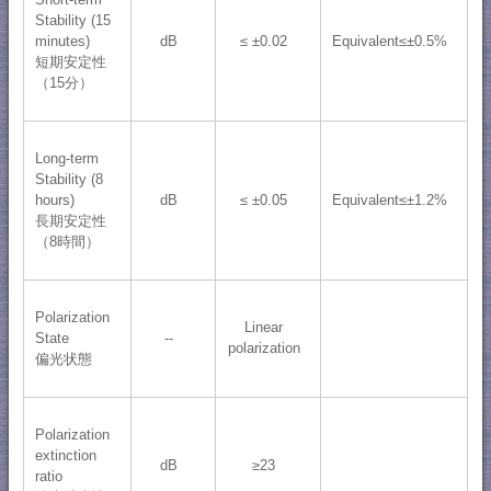
Stability (15
minutes)
dB
≤ ±0.02
Equivalent≤±0.5%
短期安定性
（15分）
Long-term
Stability (8
hours)
dB
≤ ±0.05
Equivalent≤±1.2%
長期安定性
（8時間）
Polarization
Linear
State
--
polarization
偏光状態
Polarization
extinction
dB
≥23
ratio