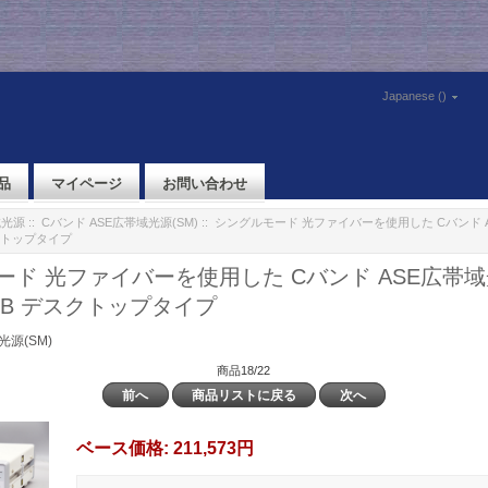
Japanese ()
品
マイページ
お問い合わせ
域光源
::
Cバンド ASE広帯域光源(SM)
:: シングルモード 光ファイバーを使用した Cバンド A
デスクトップタイプ
ド 光ファイバーを使用した Cバンド ASE広帯域光
SM-B デスクトップタイプ
光源(SM)
商品18/22
前へ
商品リストに戻る
次へ
ベース価格:
211,573円