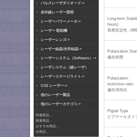
パルスレーザダイオード->
赤外線レーザー照明
Long-term Stabili
レーザーパワーメータ->
hours)
長期安定性（8
レーザー 彫刻機
レーザーレンズ->
レーザー結晶/光学結晶->
Polarization Sta
偏光状態
レーザーシステム（Software）->
レーザシステム（線レーザ）
レーザーステージライト->
Polarization
extinction ratio
CO2 レーザー->
​偏光消光比
他のレーザー製品
他のレーザーカテゴリ->
Pigtail Type
特価商品 ...
ピグテールタイ
新着商品...
おすすめ商品...
全商品...