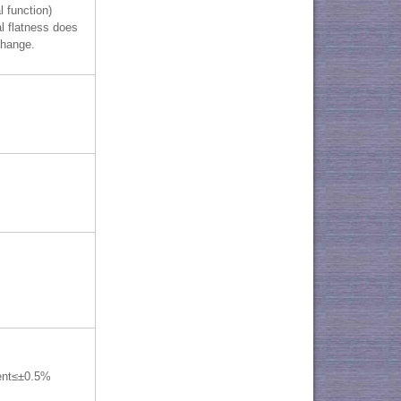
l function)
l flatness does
change.
ent≤±0.5%