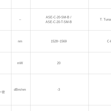
ASE-C-20-SM-B /
--
T: Tuna
ASE-C-20-T-SM-B
nm
1528~1569
C-
mW
20
dBm/nm
-3
ー密