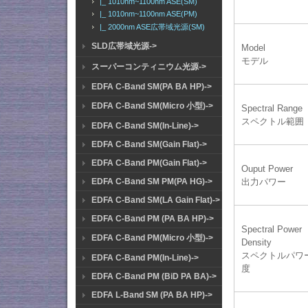
|_ 1010nm~1100nm ASE(SM)
|_ 1010nm~1100nm ASE(PM)
|_ 2000nm ASE広帯域光源(SM)
SLD広帯域光源->
Model
モデル
スーパーコンティニウム光源->
EDFA C-Band SM(PA BA HP)->
EDFA C-Band SM(Micro 小型)->
Spectral Range
スペクトル範囲
EDFA C-Band SM(In-Line)->
EDFA C-Band SM(Gain Flat)->
EDFA C-Band PM(Gain Flat)->
Ouput Power
出力パワー
EDFA C-Band SM PM(PA HG)->
EDFA C-Band SM(LA Gain Flat)->
EDFA C-Band PM (PA BA HP)->
Spectral Power
EDFA C-Band PM(Micro 小型)->
Density
スペクトルパワ
EDFA C-Band PM(In-Line)->
度
EDFA C-Band PM (BiD PA BA)->
EDFA L-Band SM (PA BA HP)->