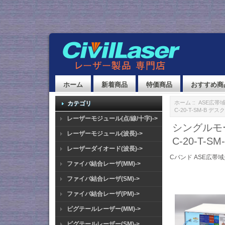
ホーム
新着商品
特価商品
おすすめ商
ホーム
::
ASE広帯
カテゴリ
C-20-T-SM-B 
レーザーモジュール(点/線/十字)->
シングルモー
レーザーモジュール(波長)->
C-20-T-
レーザーダイオード(波長)->
Cバンド ASE広帯域
ファイバ結合レーザ(MM)->
ファイバ結合レーザ(SM)->
ファイバ結合レーザ(PM)->
ピグテールレーザー(MM)->
ピグテールレーザー(SM)->