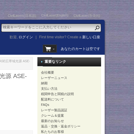
CivilLaser(English)
CivilLasers(日本語)
CivilLaser(한국어)
歓迎,
ログイン
|
First time visitor? Create a
新しい口座
あなたのカートは空です
SE広帯域光源 ASE-
重要なリンク
会社概要
源 ASE-
レーザーニュース
納期
支払い方法
税関申告と関税の説明
配送料について
FAQs
レーザー製品認証
クレーム＆提案
最新のお知らせ
返品・交換・返金ポリシー
私たちのお客様