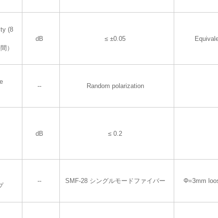
ty (8
dB
≤ ±0.05
Equival
時間）
te
--
Random polarization
dB
≤ 0.2
--
SMF-28 シングルモードファイバー
Φ=3mm loos
プ