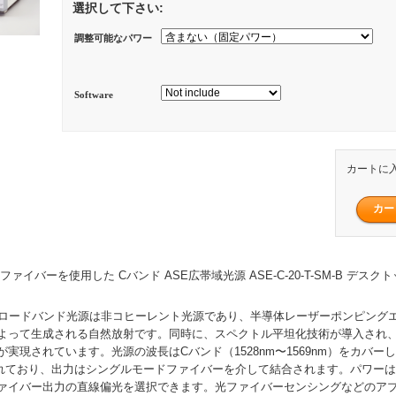
選択して下さい:
調整可能なパワー
Software
カートに
ァイバーを使用した Cバンド ASE広帯域光源 ASE-C-20-T-SM-B デスク
ブロードバンド光源は非コヒーレント光源であり、半導体レーザーポンピング
よって生成される自然放射です。同時に、スペクトル平坦化技術が導入され
実現されています。光源の波長はCバンド（1528nm〜1569nm）をカバー
優れており、出力はシングルモードファイバーを介して結合されます。パワー
ァイバー出力の直線偏光を選択できます。光ファイバーセンシングなどのア