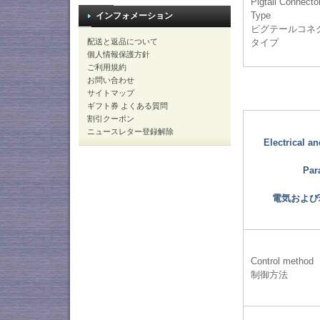
Pigtail Connecto
Type
インフォメーション
ピグテールコネ
タイプ
配送と返品について
個人情報保護方針
ご利用規約
お問い合わせ
サイトマップ
ギフト券 よくある質問
割引クーポン
ニュースレター登録解除
Electrical a
Par
電気および
Control method
制御方法