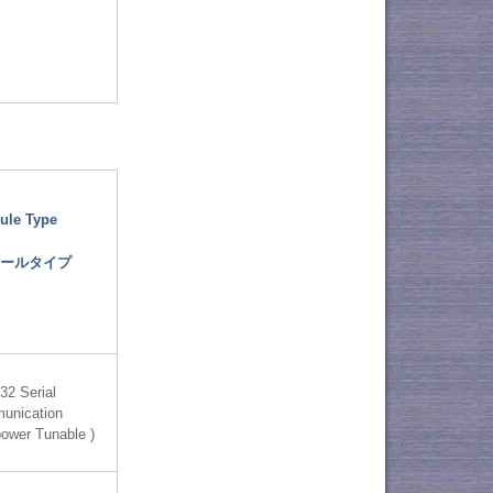
ule Type
ールタイプ
32 Serial
unication
power Tunable )