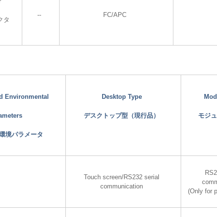
r
--
FC/APC
クタ
nd Environmental
Desktop Type
Mod
ameters
デスクトップ型（現行品）
モジュ
環境パラメータ
RS2
Touch screen/RS232 serial
comm
communication
(Only for 