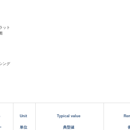
ラット
囲
シング
s
Unit
Typical value
Re
ー
単位
典型値