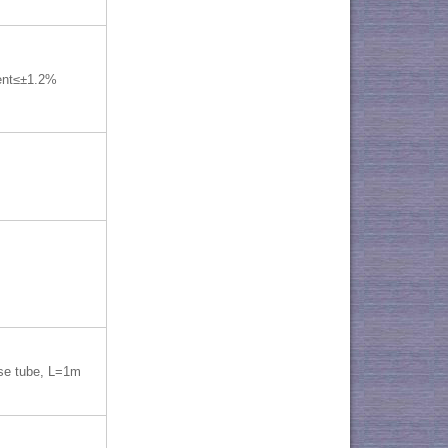
ent≤±1.2%
e tube, L=1m