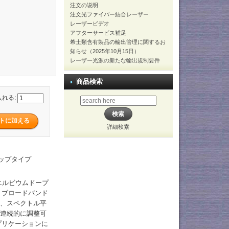
注文の说明
注文光ファイバー結合レーザー
レーザービデオ
アフターサービス補足
希土類含有製品の輸出管理に関するお
知らせ（2025年10月15日）
レーザー光源の新たな輸出規制要件
商品検索
入れる:
詳細検索
トップタイプ
エルビウムドープ
、ブロードバンド
し、スペクトル平
は連続的に調整可
プリケーションに