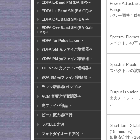
EDFA L-Band PM (BA HP)->
Power Adjustabl
Range
EDFA L+ Band SM (BA GF)->
パワー調整可能
EDFA C+L Band SM (BA)->
EDFA C++ Band SM (BA Gain
Flat)->
Spectral Flatnes
EDFA for Pulse Laser->
スペクトルの平
YDFA SM 光ファイバ増幅器->
YDFA PM 光ファイバ増幅器->
Spectral Ripple
TDFA SM 光ファイバ増幅器->
スペクトルの波
SOA SM 光ファイバ増幅器->
ラマン増幅器(ポンプ)->
Output Isolation
AOM 音響光学変調器->
出力アイソレー
ン
光ファイバ部品->
ビーム拡大器/平行
ラボLED光源
Short-term Stabil
(15 minutes)
フォトダイオード(PD)->
短期安定性（15