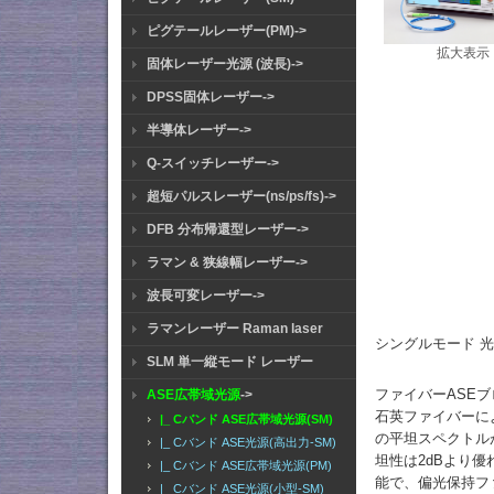
ピグテールレーザー(PM)->
拡大表示
固体レーザー光源 (波長)->
DPSS固体レーザー->
半導体レーザー->
Q-スイッチレーザー->
超短パルスレーザー(ns/ps/fs)->
DFB 分布帰還型レーザー->
ラマン & 狭線幅レーザー->
波長可変レーザー->
ラマンレーザー Raman laser
シングルモード 光フ
SLM 単一縦モード レーザー
ファイバーASE
ASE広帯域光源
->
石英ファイバーに
|_ Cバンド ASE広帯域光源(SM)
の平坦スペクトルが
|_ Cバンド ASE光源(高出力-SM)
坦性は2dBより
|_ Cバンド ASE広帯域光源(PM)
能で、偏光保持フ
|_ Cバンド ASE光源(小型-SM)