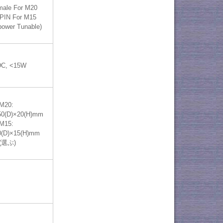
ale For M20
PIN For M15
 power Tunable)
DC, <15W
M20:
50(D)×20(H)mm
M15:
0(D)×15(H)mm
(選ぶ)