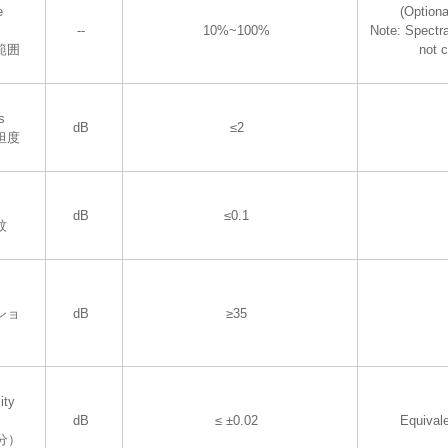
e
(Optiona
--
10%~100%
Note: Spectra
範囲
not 
s
dB
≤2
坦度
dB
≤0.1
紋
ショ
dB
≥35
ity
dB
≤ ±0.02
Equival
分）