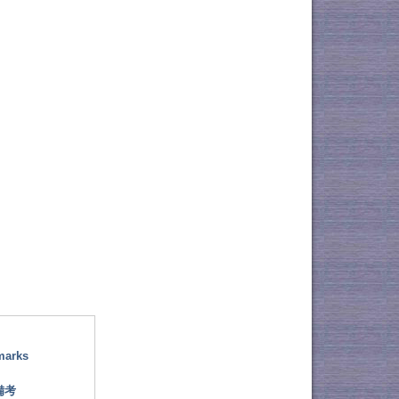
marks
備考