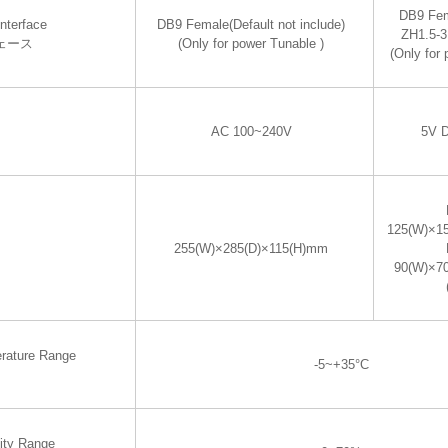
DB9 Fem
nterface
DB9 Female(Default not include)
ZH1.5-3
ェース
(Only for power Tunable )
(Only for
AC 100~240V
5V 
125(W)×1
255(W)×285(D)×115(H)mm
90(W)×7
rature Range
-5~+35°C
ity Range