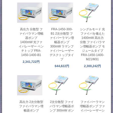
高出力 分散型 フ
FRA-1450-300-
シングルモード 光
ァイバラマン増幅
B1 2次分散型 フ
ファイバを備えた
器ポンプ
ァイバーラマン増
1400mW 高出力
1400mW 光ファ
幅器ポンプ
分散 ファイバラマ
イバレーザー ベン
300mW ラマンフ
ン増幅器ポンプ モ
チトップ FRA-
ァイバーレーザー
ジュールタイプ
1450-1400-B1
デスクトップタイ
FRA-1450-1400-
プ
M21/M31
2,341,722円
644,822円
2,300,242円
高出力 2次分散型
2次分散型 ファイ
ファイバーラマン
ファイバラマン増
バラマン増幅器ポ
増幅器ポンプ ファ
幅器ポンプ
ンプ 300mW ポン
イバーレーザーシ