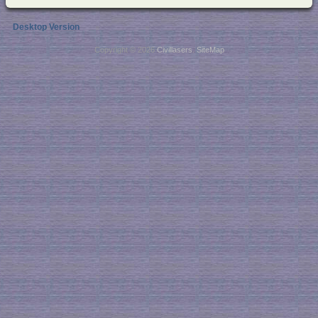
Desktop Version
Copyright © 2026
Civillasers
.
SiteMap