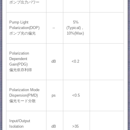
ポンプ出力パワー
Pump Light
5%
Polarization(DOP)
--
(Typical)，
ポンプ光の偏光
10%(Max)
Polarization
Dependent
dB
<0.2
Gain(PDG)
偏光依存利得
Polarization Mode
Dispersion(PMD)
ps
<0.5
偏光モード分散
Input/Output
Isolation
dB
>35