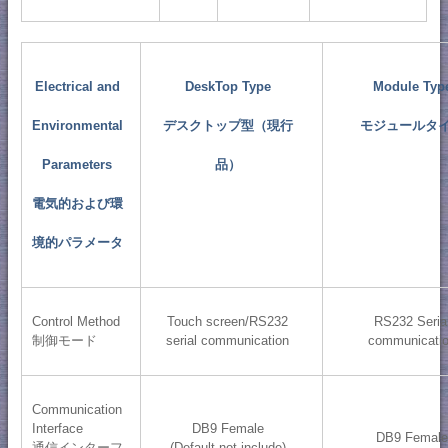
Electrical and
DeskTop Type
Module Typ
Environmental
デスクトップ型（現行
モジュールタ
Parameters
品）
電気的および環
境的パラメータ
Control Method
Touch screen/RS232
RS232 Seria
制御モード
serial communication
communicati
Communication
Interface
DB9 Female
DB9 Femal
通信インターフ
(Default not include)