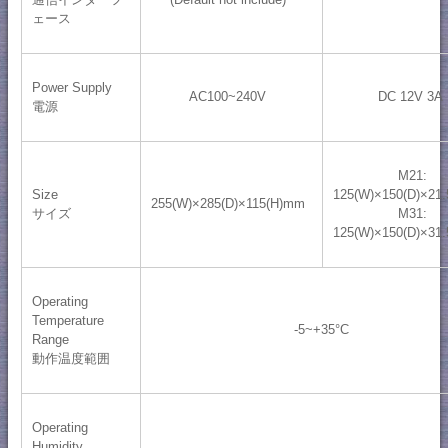
ェース
Power Supply
AC100~240V
DC 12V 3A
電源
M21:
Size
125(W)×150(D)×21
255(W)×285(D)×115(H)mm
サイズ
M31:
125(W)×150(D)×31
Operating
Temperature
-5~+35°C
Range
動作温度範囲
Operating
Humidity