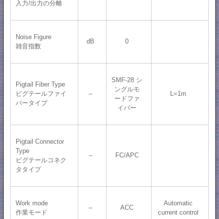
入力/出力の分離
Noise Figure
dB
0
雑音指数
SMF-28 シ
Pigtail Fiber Type
ングルモ
ピグテールファイ
--
L=1m
ードファ
バータイプ
イバー
Pigtail Connector
Type
--
FC/APC
ピグテールコネク
タタイプ
Work mode
Automatic
--
ACC
作業モード
current control