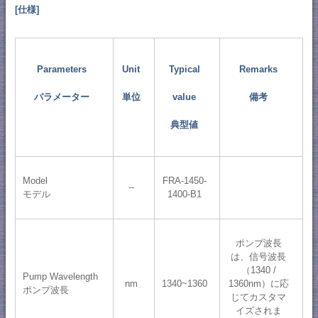
[仕様]
Parameters
Unit
Typical
Remarks
パラメーター
単位
value
備考
典型値
Model
FRA-1450-
--
モデル
1400-B1
ポンプ波長
は、信号波長
（1340 /
Pump Wavelength
nm
1340~1360
1360nm）に応
ポンプ波長
じてカスタマ
イズされま