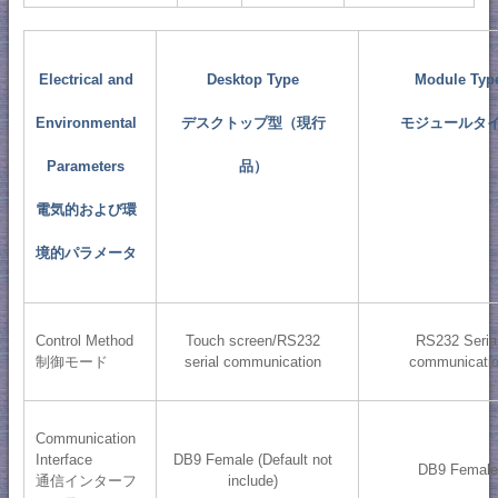
Electrical and
Desktop Type
Module Typ
Environmental
デスクトップ型（現行
モジュールタ
Parameters
品）
電気的および環
境的パラメータ
Control Method
Touch screen/RS232
RS232 Seria
制御モード
serial communication
communicati
Communication
Interface
DB9 Female (Default not
DB9 Femal
通信インターフ
include)