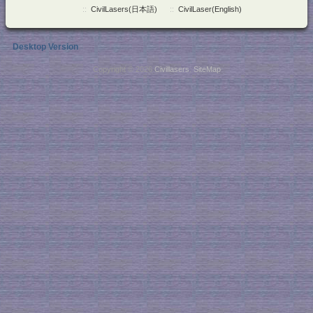
::
CivilLasers(日本語)
::
CivilLaser(English)
Desktop Version
Copyright © 2026
Civillasers
.
SiteMap