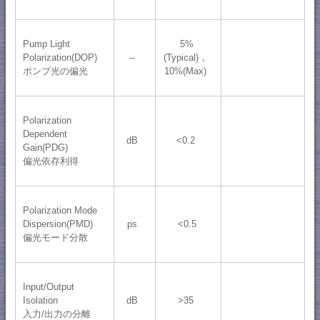
Pump Light
5%
Polarization(DOP)
--
(Typical)，
ポンプ光の偏光
10%(Max)
Polarization
Dependent
dB
<0.2
Gain(PDG)
偏光依存利得
Polarization Mode
Dispersion(PMD)
ps
<0.5
偏光モード分散
Input/Output
Isolation
dB
>35
入力/出力の分離