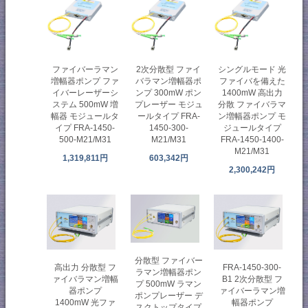
ファイバーラマン
2次分散型 ファイ
シングルモード 光
増幅器ポンプ ファ
バラマン増幅器ポ
ファイバを備えた
イバーレーザーシ
ンプ 300mW ポン
1400mW 高出力
ステム 500mW 増
プレーザー モジュ
分散 ファイバラマ
幅器 モジュールタ
ールタイプ FRA-
ン増幅器ポンプ モ
イプ FRA-1450-
1450-300-
ジュールタイプ
500-M21/M31
M21/M31
FRA-1450-1400-
M21/M31
1,319,811円
603,342円
2,300,242円
分散型 ファイバー
高出力 分散型 フ
FRA-1450-300-
ラマン増幅器ポン
ァイバラマン増幅
B1 2次分散型 フ
プ 500mW ラマン
器ポンプ
ァイバーラマン増
ポンプレーザー デ
1400mW 光ファ
幅器ポンプ
スクトップタイプ