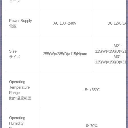
ェース
Power Supply
AC 100~240V
DC 12V, 3
電源
M21:
Size
125(W)×150(D)×21
255(W)×285(D)×115(H)mm
サイズ
M31:
125(W)×150(D)×31
Operating
Temperature
-5~+35°C
Range
動作温度範囲
Operating
Humidity
0~70%