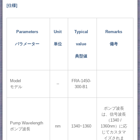
[仕様]
Parameters
Unit
Typical
Remarks
パラメーター
単位
value
備考
典型値
Model
FRA-1450-
--
モデル
300-B1
ポンプ波長
は、信号波長
（1340 /
Pump Wavelength
nm
1340~1360
1360nm）に応
ポンプ波長
じてカスタマ
イズされま