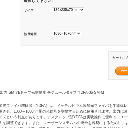
選択して下さい:
サイズ
波長範囲
カートに
高出力 SM Ybドープ光増幅器 モジュールタイプ YDFA-35-SM-M
加光ファイバ増幅器（YDFA）は、イッテルビウム添加光ファイバを半導体
させ、1030～1080nm帯の光信号を増幅するために使用されます。出力は
イズという利点があります。デスクトップ型YDFAは実験操作に便利で、ユ
力を調整できます。また、ユーザーシステムへの統合を容易にするために、