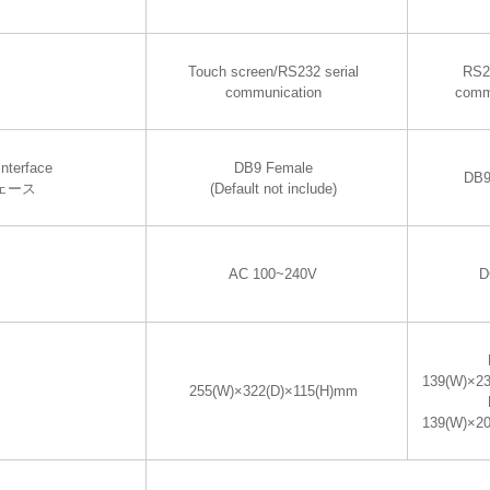
Touch screen/RS232 serial
RS2
communication
comm
nterface
DB9 Female
DB9
ェース
(Default not include)
AC 100~240V
D
139(W)×2
255(W)×322(D)×115(H)mm
139(W)×2