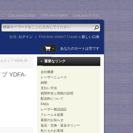
CivilLaser(English)
CivilLasers(日本語)
CivilLaser(한국어)
歓迎,
ログイン
|
First time visitor? Create a
新しい口座
あなたのカートは空です
ルタイプ YDFA-35-
重要なリンク
会社概要
 YDFA-
レーザーニュース
納期
支払い方法
税関申告と関税の説明
配送料について
FAQs
レーザー製品認証
クレーム＆提案
最新のお知らせ
返品・交換・返金ポリシー
私たちのお客様