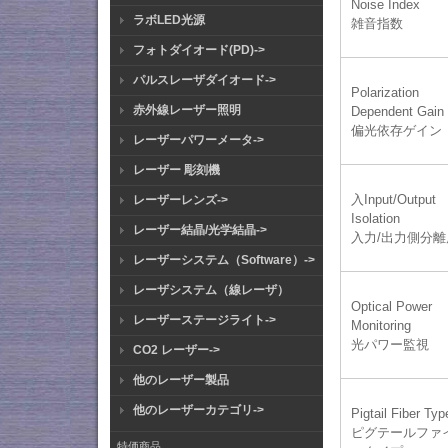
Noise Index
ラボLED光源
雑音指数
フォトダイオード(PD)->
パルスレーザダイオード->
Polarization
赤外線レーザー照明
Dependent Gain
偏光依存ゲイン
レーザーパワーメータ->
レーザー 彫刻機
入Input/Output
レーザーレンズ->
Isolation
レーザー結晶/光学結晶->
入力/出力側分離
レーザーシステム（Software）->
レーザシステム（線レーザ）
Optical Power
レーザーステージライト->
Monitoring
光パワー監視
CO2 レーザー->
他のレーザー製品
他のレーザーカテゴリ->
Pigtail Fiber Typ
ピグテールファ
特価商品 ...