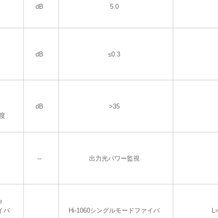
dB
5.0
dB
≤0.3
dB
>35
度
--
出力光パワー監視
e
イバ
Hi-1060シングルモードファイバ
L