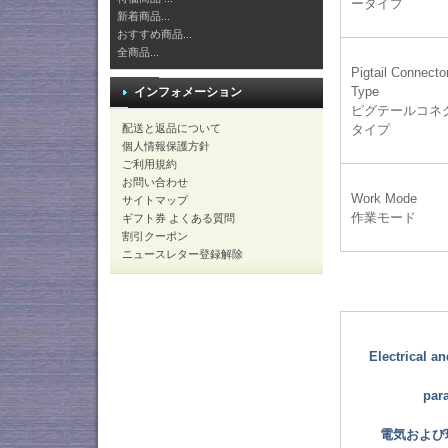
ータイプ
新着商品...
おすすめ商品...
全商品...
Pigtail Connecto
Type
インフォメーション
ピグテールコネ
タイプ
配送と返品について
個人情報保護方針
ご利用規約
お問い合わせ
Work Mode
サイトマップ
作業モード
ギフト券 よくある質問
割引クーポン
ニュースレター登録解除
Electrical a
par
電気および