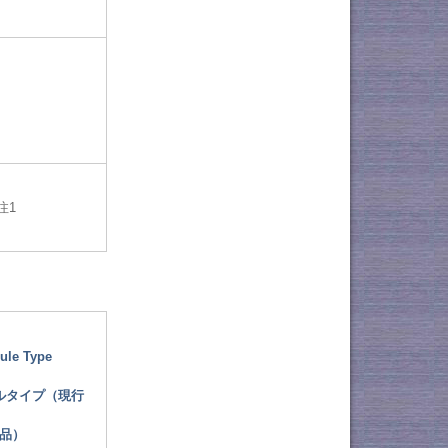
注1
ule Type
ルタイプ（現行
品）