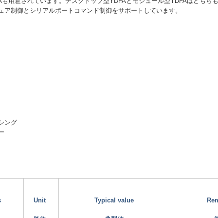
FAも用意されています。デスクトップ型YDFAとモジュール型YDFAはどちら
ェア制御とシリアルポートコマンド制御をサポートしています。
シング
ー
s
Unit
Typical value
Re