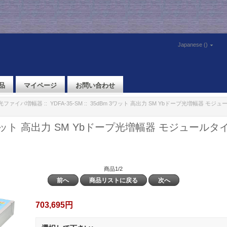
Japanese ()
品
マイページ
お問い合わせ
M 光ファイバ増幅器
::
YDFA-35-SM
:: 35dBm 3ワット 高出力 SM Ybドープ光増幅器 モジュー
3ワット 高出力 SM Ybドープ光増幅器 モジュールタイプ
商品1/2
前へ
商品リストに戻る
次へ
703,695円