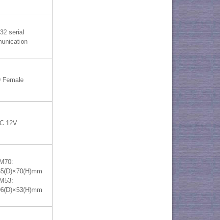
32 serial
unication
 Female
C 12V
M70:
35(D)×70(H)mm
M53:
06(D)×53(H)mm