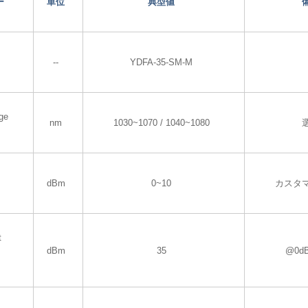
ー
単位
典型値
--
YDFA-35-SM-M
ge
nm
1030~1070 / 1040~1080
dBm
0~10
カスタ
t
dBm
35
@0d