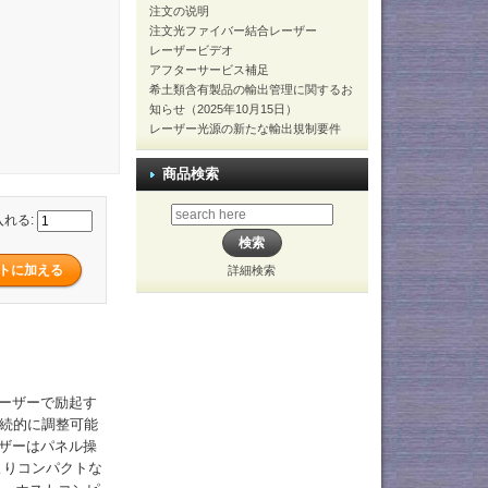
注文の说明
注文光ファイバー結合レーザー
レーザービデオ
アフターサービス補足
希土類含有製品の輸出管理に関するお
知らせ（2025年10月15日）
レーザー光源の新たな輸出規制要件
商品検索
入れる:
詳細検索
レーザーで励起す
連続的に調整可能
ーザーはパネル操
よりコンパクトな