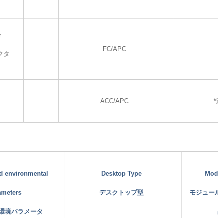
r
FC/APC
クタ
ACC/APC
*
nd environmental
Desktop Type
Mod
ameters
デスクトップ型
モジュー
環境パラメータ