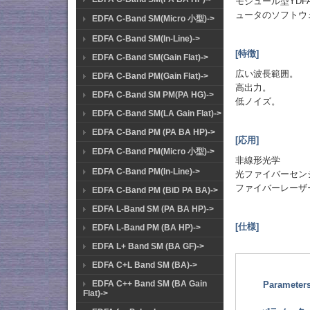
モジュール型YD
ュータのソフトウ
EDFA C-Band SM(Micro 小型)->
EDFA C-Band SM(In-Line)->
[特徴]
EDFA C-Band SM(Gain Flat)->
広い波長範囲。
EDFA C-Band PM(Gain Flat)->
高出力。
EDFA C-Band SM PM(PA HG)->
低ノイズ。
EDFA C-Band SM(LA Gain Flat)->
EDFA C-Band PM (PA BA HP)->
[応用]
EDFA C-Band PM(Micro 小型)->
非線形光学
EDFA C-Band PM(In-Line)->
光ファイバーセン
ファイバーレーザ
EDFA C-Band PM (BiD PA BA)->
EDFA L-Band SM (PA BA HP)->
[仕様]
EDFA L-Band PM (BA HP)->
EDFA L+ Band SM (BA GF)->
EDFA C+L Band SM (BA)->
EDFA C++ Band SM (BA Gain
Parameter
Flat)->