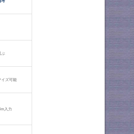
備考
選ぶ
マイズ可能
Bm入力