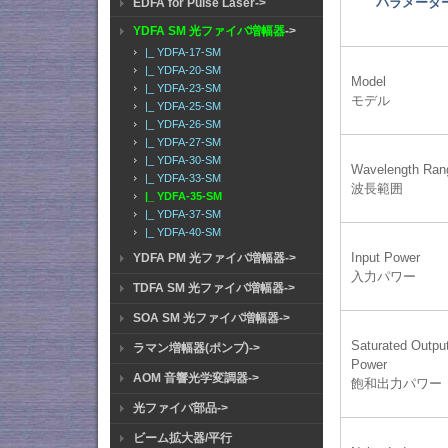
パラメータ
EDFA for Pulse Laser->
YDFA SM 光ファイバ増幅器
->
|_ YDFA-17-SM
|_ YDFA-20-SM
Model
|_ YDFA-23-SM
モデル
|_ YDFA-25-SM
|_ YDFA-26-SM
|_ YDFA-27-SM
|_ YDFA-30-SM
Wavelength Ran
|_ YDFA-33-SM
波長範囲
|_ YDFA-35-SM
|_ YDFA-37-SM
|_ YDFA-40-SM
Input Power
YDFA PM 光ファイバ増幅器->
入力パワー
TDFA SM 光ファイバ増幅器->
SOA SM 光ファイバ増幅器->
Saturated Outpu
ラマン増幅器(ポンプ)->
Power
AOM 音響光学変調器->
飽和出力パワー
光ファイバ部品->
ビーム拡大器/平行