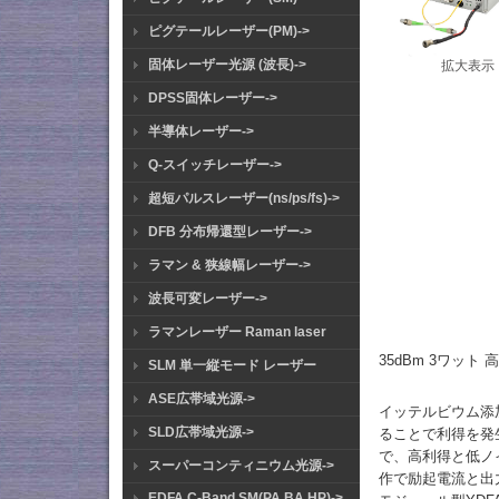
ピグテールレーザー(PM)->
固体レーザー光源 (波長)->
拡大表示
DPSS固体レーザー->
半導体レーザー->
Q-スイッチレーザー->
超短パルスレーザー(ns/ps/fs)->
DFB 分布帰還型レーザー->
ラマン & 狭線幅レーザー->
波長可変レーザー->
ラマンレーザー Raman laser
35dBm 3ワット 
SLM 単一縦モード レーザー
ASE広帯域光源->
イッテルビウム添
SLD広帯域光源->
ることで利得を発生
で、高利得と低ノ
スーパーコンティニウム光源->
作で励起電流と出
EDFA C-Band SM(PA BA HP)->