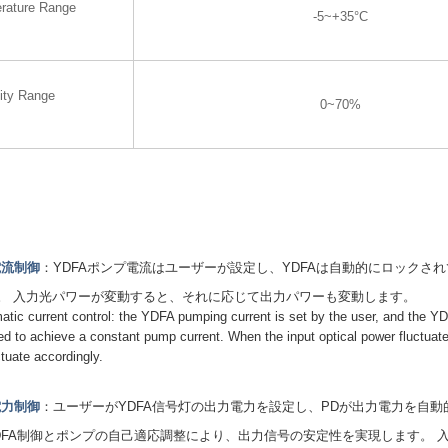
rature Range
-5~+35°C
ity Range
0~70%
電流制御
：YDFAポンプ電流はユーザーが設定し、YDFAは自動的にロックさ
。 入力光パワーが変動すると、それに応じて出力パワーも変動します。
ic current control: the YDFA pumping current is set by the user, and the YD
ed to achieve a constant pump current. When the input optical power fluctuate
ctuate accordingly.
電力制御
：ユーザーがYDFA信号灯の出力電力を設定し、PDが出力電力を自
DFA制御とポンプの自己適応調整により、出力信号の安定性を実現します。 