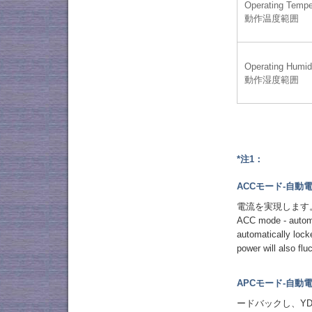
Operating Tempe
動作温度範囲
Operating Humid
動作湿度範囲
*注1：
ACCモード-自動
電流を実現します
ACC mode - automat
automatically lock
power will also flu
APCモード-自動
ードバックし、Y