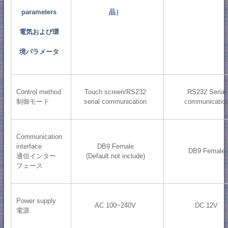
parameters
品）
電気および環
境パラメータ
Control method
Touch screen/RS232
RS232 Serial
制御モード
serial communication
communicatio
Communication
interface
DB9 Female
DB9 Female
通信インター
(Default not include)
フェース
Power supply
AC 100~240V
DC 12V
電源