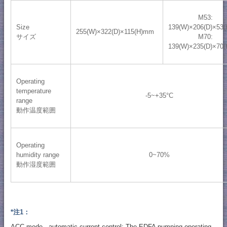
M53:
Size
139(W)×206(D)×53
255(W)×322(D)×115(H)mm
サイズ
M70:
139(W)×235(D)×70
Operating
temperature
-5~+35°C
range
動作温度範囲
Operating
humidity range
0~70%
動作湿度範囲
*注1：
ACC mode - automatic current control: The EDFA pumping operating