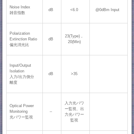
Noise Index
dB
<6.0
@0dBm Input
雑音指数
Polarization
23(Type)，
Extinction Ratio
dB
20(Min)
偏光消光比
Input/Output
Isolation
dB
>35
入力/出力側分
離度
入力光パワ
Optical Power
ー監視、出
Monitoring
--
力光パワー
光パワー監視
監視