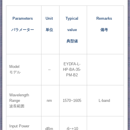
Parameters
Unit
Typical
Remarks
パラメーター
単位
value
備考
典型値
EYDFA-L-
Model
--
HP-BA-35-
モデル
PM-B2
Wavelength
Range
nm
1570~1605
L-band
波長範囲
Input Power
dBm
-6~+10