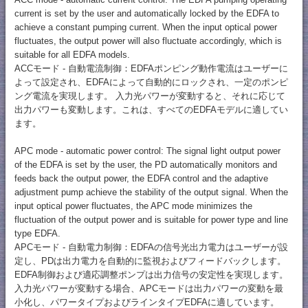
current is set by the user and automatically locked by the EDFA to
achieve a constant pumping current. When the input optical power
fluctuates, the output power will also fluctuate accordingly, which is
suitable for all EDFA models.
ACCモード - 自動電流制御：EDFAポンピング動作電流はユーザーに
よって設定され、EDFAによって自動的にロックされ、一定のポンピ
ング電流を実現します。 入力光パワーが変動すると、それに応じて
出力パワーも変動します。これは、すべてのEDFAモデルに適してい
ます。
APC mode - automatic power control: The signal light output power
of the EDFA is set by the user, the PD automatically monitors and
feeds back the output power, the EDFA control and the adaptive
adjustment pump achieve the stability of the output signal. When the
input optical power fluctuates, the APC mode minimizes the
fluctuation of the output power and is suitable for power type and line
type EDFA.
APCモード - 自動電力制御：EDFAの信号光出力電力はユーザーが設
定し、PDは出力電力を自動的に監視およびフィードバックします。
EDFA制御および適応調整ポンプは出力信号の安定性を実現します。
入力光パワーが変動する場合、APCモードは出力パワーの変動を最
小化し、パワータイプおよびラインタイプEDFAに適しています。