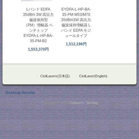
EYDFA-L-HP-BA-
Lバンド EDFA
35-PM-M53/M70
35dBm 3W 高出力
35dBm3W 高出力
偏波保持型
偏波保持増幅器 L
（PM）増幅器 ベ
バンド EDFA モジ
ンチトップ
ュールタイプ
EYDFA-L-HP-BA-
35-PM-B2
1,512,196円
1,553,370円
::
CivilLasers(日本語)
::
CivilLaser(English)
Desktop Version
Copyright © 2026
Civillasers
.
SiteMap