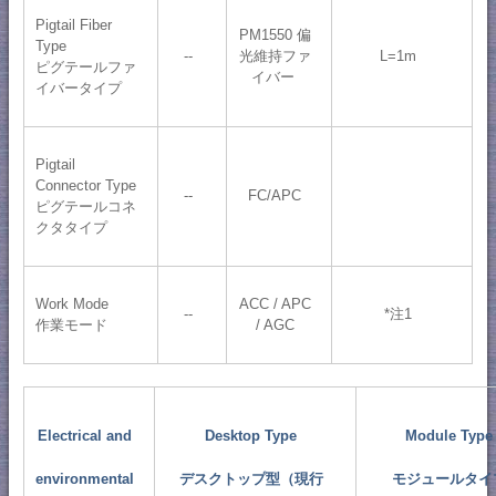
Pigtail Fiber
PM1550 偏
Type
--
光維持ファ
L=1m
ピグテールファ
イバー
イバータイプ
Pigtail
Connector Type
--
FC/APC
ピグテールコネ
クタタイプ
Work Mode
ACC / APC
--
*注1
作業モード
/ AGC
Electrical and
Desktop Type
Module Type
environmental
デスクトップ型（現行
モジュールタイ