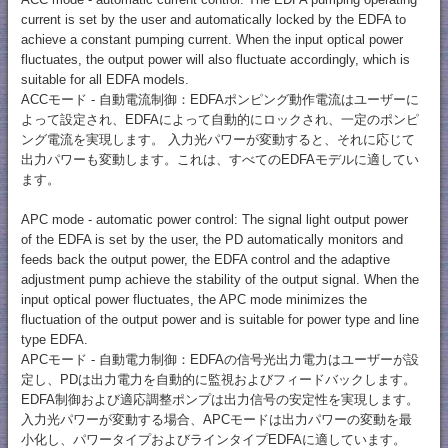
current is set by the user and automatically locked by the EDFA to
achieve a constant pumping current. When the input optical power
fluctuates, the output power will also fluctuate accordingly, which is
suitable for all EDFA models.
ACCモード - 自動電流制御：EDFAポンピング動作電流はユーザーに
よって設定され、EDFAによって自動的にロックされ、一定のポンピ
ング電流を実現します。 入力光パワーが変動すると、それに応じて
出力パワーも変動します。これは、すべてのEDFAモデルに適してい
ます。
APC mode - automatic power control: The signal light output power
of the EDFA is set by the user, the PD automatically monitors and
feeds back the output power, the EDFA control and the adaptive
adjustment pump achieve the stability of the output signal. When the
input optical power fluctuates, the APC mode minimizes the
fluctuation of the output power and is suitable for power type and line
type EDFA.
APCモード - 自動電力制御：EDFAの信号光出力電力はユーザーが設
定し、PDは出力電力を自動的に監視およびフィードバックします。
EDFA制御および適応調整ポンプは出力信号の安定性を実現します。
入力光パワーが変動する場合、APCモードは出力パワーの変動を最
小化し、パワータイプおよびラインタイプEDFAに適しています。