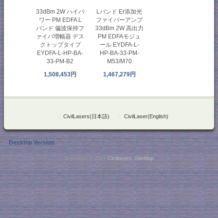
Lバンド Er添加光
33dBm 2W ハイパ
ファイバーアンプ
ワー PM EDFA L
33dBm 2W 高出力
バンド 偏波保持フ
PM EDFAモジュ
ァイバ増幅器 デス
ール EYDFA-L-
クトップタイプ
HP-BA-33-PM-
EYDFA-L-HP-BA-
M53/M70
33-PM-B2
1,467,279円
1,508,453円
::
CivilLasers(日本語)
::
CivilLaser(English)
Desktop Version
Copyright © 2026
Civillasers
.
SiteMap