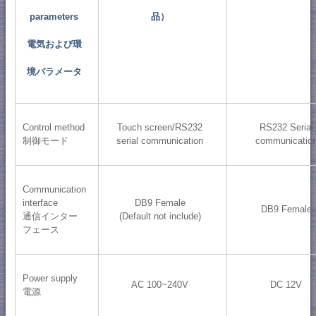
parameters
品）
電気および環
境パラメータ
Control method
Touch screen/RS232
RS232 Serial
制御モード
serial communication
communicatio
Communication
interface
DB9 Female
DB9 Female
通信インター
(Default not include)
フェース
Power supply
AC 100~240V
DC 12V
電源