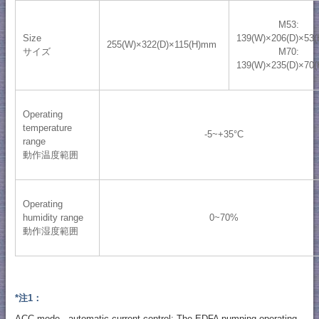
M53:
Size
139(W)×206(D)×53
255(W)×322(D)×115(H)mm
サイズ
M70:
139(W)×235(D)×70
Operating
temperature
-5~+35°C
range
動作温度範囲
Operating
humidity range
0~70%
動作湿度範囲
*注1：
ACC mode - automatic current control: The EDFA pumping operating