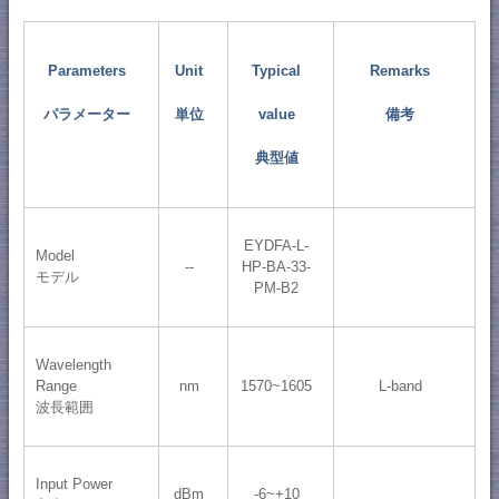
Parameters
Unit
Typical
Remarks
パラメーター
単位
value
備考
典型値
EYDFA-L-
Model
--
HP-BA-33-
モデル
PM-B2
Wavelength
Range
nm
1570~1605
L-band
波長範囲
Input Power
dBm
-6~+10