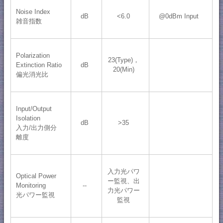
Noise Index
dB
<6.0
@0dBm Input
雑音指数
Polarization
23(Type)，
Extinction Ratio
dB
20(Min)
偏光消光比
Input/Output
Isolation
dB
>35
入力/出力側分
離度
入力光パワ
Optical Power
ー監視、出
Monitoring
--
力光パワー
光パワー監視
監視