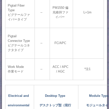
Pigtail Fiber
PM1550 偏
Type
--
光維持ファ
L=1m
ピグテールファ
イバー
イバータイプ
Pigtail
Connector Type
--
FC/APC
ピグテールコネ
クタタイプ
Work Mode
ACC / APC
--
*注1
作業モード
/ AGC
Electrical and
Desktop Type
Module Type
environmental
デスクトップ型（現行
モジュールタイ