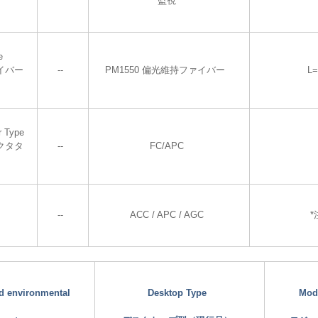
監視
e
イバー
--
PM1550 偏光維持ファイバー
L
r Type
クタタ
--
FC/APC
--
ACC / APC / AGC
*
nd environmental
Desktop Type
Mod