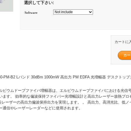
選択して下さい:
Software
カートに
A-30-PM-B2 Lバンド 30dBm 1000mW 高出力 PM EDFA 光増幅器 デスクトッ
ルビウムドープファイバ増幅器は、エルビウムドープファイバにおける光信
います。 効率的な偏波保持ファイバー光増幅設計と高出力レーザー放熱プロ
nm波長レーザーの高出力偏波保持出力を実現します。 。 高出力、高消光比、低
ー通信やレーザーレーダーなどに使用されます。