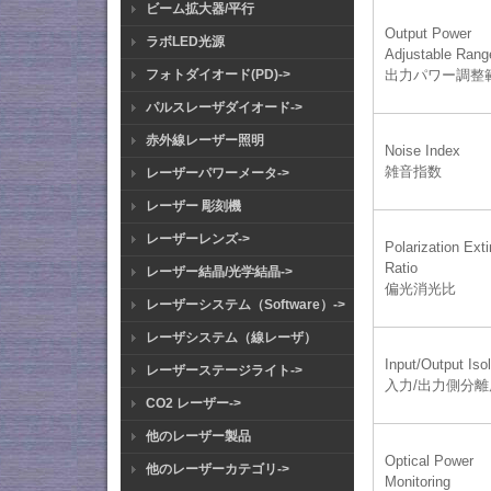
ビーム拡大器/平行
Output Power
ラボLED光源
Adjustable Rang
フォトダイオード(PD)->
出力パワー調整
パルスレーザダイオード->
赤外線レーザー照明
Noise Index
雑音指数
レーザーパワーメータ->
レーザー 彫刻機
レーザーレンズ->
Polarization Exti
Ratio
レーザー結晶/光学結晶->
偏光消光比
レーザーシステム（Software）->
レーザシステム（線レーザ）
Input/Output Isol
レーザーステージライト->
入力/出力側分離
CO2 レーザー->
他のレーザー製品
Optical Power
他のレーザーカテゴリ->
Monitoring