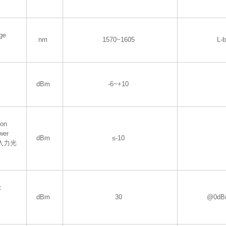
ge
nm
1570~1605
L-
dBm
-6~+10
ion
wer
dBm
≤-10
入力光
t
dBm
30
@0dBm