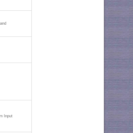
band
 Input