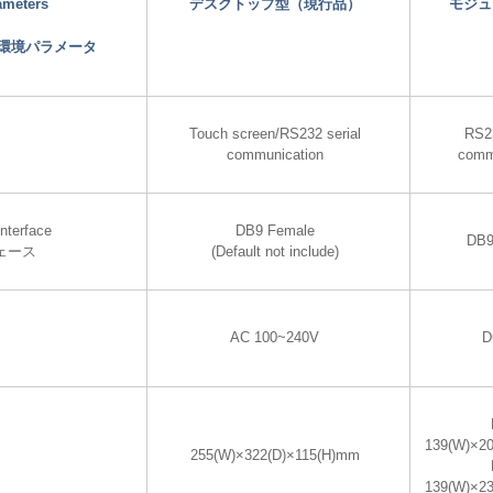
ameters
デスクトップ型（現行品）
モジュ
環境パラメータ
Touch screen/RS232 serial
RS23
communication
comm
nterface
DB9 Female
DB9
ェース
(Default not include)
AC 100~240V
D
139(W)×2
255(W)×322(D)×115(H)mm
139(W)×2