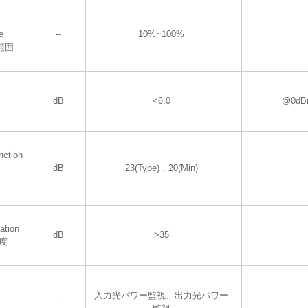
e
--
10%~100%
範囲
dB
<6.0
@0dBm
nction
dB
23(Type)，20(Min)
ation
dB
>35
度
入力光パワー監視、出力光パワー
--