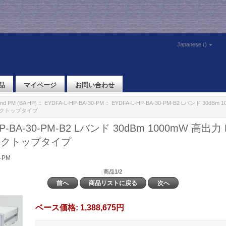
Japanese ()
品
マイページ
お問い合わせ
nd PM (BA HP)
::
EYDFA-L-HP-BA-30-PM
:: EYDFA-L-HP-BA-30-PM-B2 Lバンド 30dBm
デスクトップタイプ
HP-BA-30-PM-B2 Lバンド 30dBm 1000mW 高出力 
スクトップタイプ
-PM
商品1/2
前へ
商品リストに戻る
次へ
ベース価格:
1,388,675円