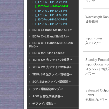
モデル
|_ EYDFA-L-HP-BA-27-PM
|_ EYDFA-L-HP-BA-30-PM
|_ EYDFA-L-HP-BA-33-PM
|_ EYDFA-L-HP-BA-35-PM
Wavelength Ran
|_ EYDFA-L-HP-BA-37-PM
波長範囲
|_ EYDFA-L-HP-BA-40-PM
EDFA L+ Band SM (BA GF)->
EDFA C+L Band SM (BA)->
Input Power
入力パワー
EDFA C++ Band SM (BA Gain
Flat)->
EDFA for Pulse Laser->
Standby Protect
YDFA SM 光ファイバ増幅器->
Input Optical Po
YDFA PM 光ファイバ増幅器->
スタンバイ保護
パワー
TDFA SM 光ファイバ増幅器->
SOA SM 光ファイバ増幅器->
ラマン増幅器(ポンプ)->
Saturated Outpu
Power
AOM 音響光学変調器->
飽和出力パワー
光ファイバ部品->