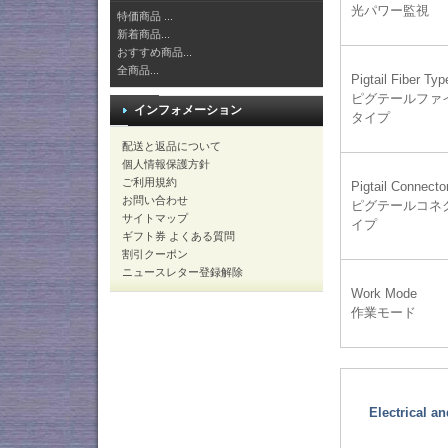
光パワー監視
特価商品 ...
新着商品...
おすすめ商品...
全商品...
Pigtail Fiber Typ
ピグテールファ
インフォメーション
タイプ
配送と返品について
個人情報保護方針
ご利用規約
Pigtail Connecto
お問い合わせ
ピグテールコネ
サイトマップ
イプ
ギフト券 よくある質問
割引クーポン
ニュースレター登録解除
Work Mode
作業モード
Electrical a