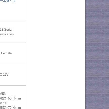
ールタイプ
2 Serial
unication
 Female
C 12V
M53:
06(D)×53(H)mm
M70:
35(D)×70(H)mm