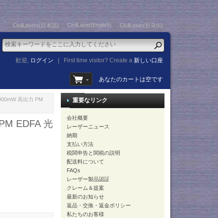
CivilLaser(English)
CivilLasers(日本語)
CivilLaser(한국어)
歓迎,
ログイン
|
First time visitor? Create a
新しい口座
あなたのカートは空です
 1000mW 高出力 PM
重要なリンク
会社概要
PM EDFA 光
レーザーニュース
納期
支払い方法
税関申告と関税の説明
配送料について
FAQs
レーザー製品認証
クレーム＆提案
最新のお知らせ
返品・交換・返金ポリシー
私たちのお客様