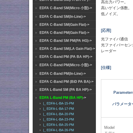
高出力パワー。
高いゲイン係数。
EDFA C-Band SM(Micro 小型)->
低ノイズ。
EDFA C-Band SM(In-Line)->
EDFA C-Band SM(Gain Flat)->
[応用]
EDFA C-Band PM(Gain Flat)->
光ファイバ通信
EDFA C-Band SM PM(PA HG)->
光ファイバーセン
EDFA C-Band SM(LA Gain Flat)->
レーダー
EDFA C-Band PM (PA BA HP)->
EDFA C-Band PM(Micro 小型)->
[仕様]
EDFA C-Band PM(In-Line)->
EDFA C-Band PM (BiD PA BA)->
EDFA L-Band SM (PA BA HP)->
Parameter
EDFA L-Band PM (BA HP)
->
|_ EDFA-L-BA-15-PM
パラメータ
|_ EDFA-L-BA-17-PM
|_ EDFA-L-BA-20-PM
|_ EDFA-L-BA-23-PM
|_ EDFA-L-BA-25-PM
Model
|_ EDFA-L-BA-26-PM