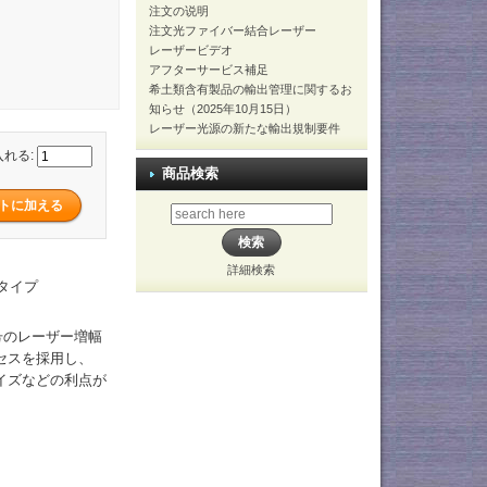
注文の说明
注文光ファイバー結合レーザー
レーザービデオ
アフターサービス補足
希土類含有製品の輸出管理に関するお
知らせ（2025年10月15日）
レーザー光源の新たな輸出規制要件
入れる:
商品検索
詳細検索
プタイプ
号のレーザー増幅
セスを採用し、
ノイズなどの利点が