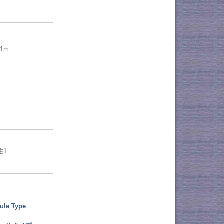
=1m
注1
ule Type