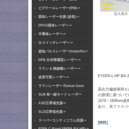
ピグテールレーザー(PM)->
拡大表示
固体レーザー光源 (波長)->
DPSS固体レーザー->
半導体レーザー->
Q-スイッチレーザー->
超短パルスレーザー(ns/ps/fs)->
DFB 分布帰還型レーザー->
ラマン & 狭線幅レーザー->
EYDFA-L-HP-B
波長可変レーザー->
ラマンレーザー Raman laser
高出力偏波保持エ
SLM 単一縦モード レーザー
の原理に基づいて
1570～1605
ASE広帯域光源->
あり、光ファイバ
SLD広帯域光源->
スーパーコンティニウム光源->
[特性]
EDFA C-Band SM(PA BA HP)->