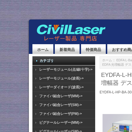
ホーム
新着商品
特価商品
おすすめ商
ホーム
::
EDFA L-Ba
カテゴリ
EDFA 光増幅器 
レーザーモジュール(点/線/十字)->
EYDFA-L-
レーザーモジュール(波長)->
増幅器 デ
レーザーダイオード(波長)->
EYDFA-L-HP-BA-30
ファイバ結合レーザ(MM)->
ファイバ結合レーザ(SM)->
ファイバ結合レーザ(PM)->
ピグテールレーザー(MM)->
ピグテールレーザー(SM)->