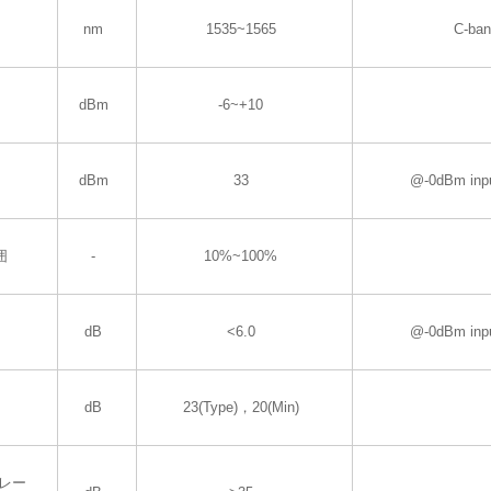
nm
1535~1565
C-ba
dBm
-6~+10
dBm
33
@-0dBm inp
囲
-
10%~100%
dB
<6.0
@-0dBm inp
dB
23(Type)，20(Min)
ソレー