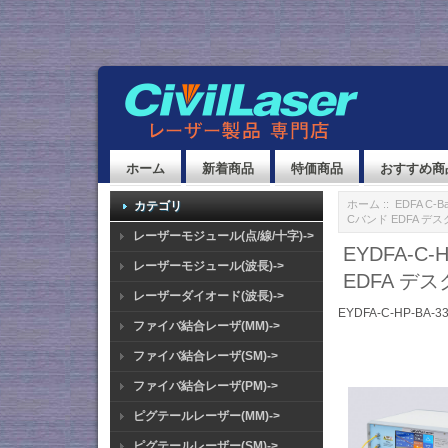
ホーム
新着商品
特価商品
おすすめ商
ホーム
::
EDFA C-Ba
カテゴリ
Cバンド EDFA デ
レーザーモジュール(点/線/十字)->
EYDFA-C
レーザーモジュール(波長)->
EDFA デ
レーザーダイオード(波長)->
EYDFA-C-HP-BA-3
ファイバ結合レーザ(MM)->
ファイバ結合レーザ(SM)->
ファイバ結合レーザ(PM)->
ピグテールレーザー(MM)->
ピグテールレーザー(SM)->