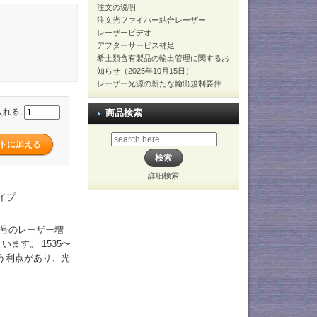
注文の说明
注文光ファイバー結合レーザー
レーザービデオ
アフターサービス補足
希土類含有製品の輸出管理に関するお
知らせ（2025年10月15日）
レーザー光源の新たな輸出規制要件
入れる:
商品検索
詳細検索
タイプ
号のレーザー増
ます。 1535〜
いう利点があり、光