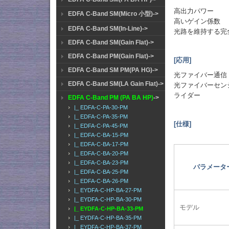
高出力パワー
EDFA C-Band SM(Micro 小型)->
高いゲイン係数
EDFA C-Band SM(In-Line)->
光路を維持する完
EDFA C-Band SM(Gain Flat)->
EDFA C-Band PM(Gain Flat)->
[応用]
EDFA C-Band SM PM(PA HG)->
光ファイバー通信
EDFA C-Band SM(LA Gain Flat)->
光ファイバーセン
ライダー
EDFA C-Band PM (PA BA HP)
->
|_ EDFA-C-PA-30-PM
|_ EDFA-C-PA-35-PM
[仕様]
|_ EDFA-C-PA-45-PM
|_ EDFA-C-BA-15-PM
|_ EDFA-C-BA-17-PM
|_ EDFA-C-BA-20-PM
|_ EDFA-C-BA-23-PM
パラメータ
|_ EDFA-C-BA-25-PM
|_ EDFA-C-BA-26-PM
|_ EYDFA-C-HP-BA-27-PM
|_ EYDFA-C-HP-BA-30-PM
モデル
|_ EYDFA-C-HP-BA-33-PM
|_ EYDFA-C-HP-BA-35-PM
|_ EYDFA-C-HP-BA-37-PM