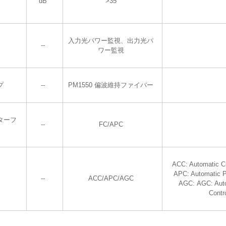
dB
>35
入力光パワー監視、出力光パ
--
ワー監視
プ
--
PM1550 偏波維持ファイバー
ターフ
--
FC/APC
ACC: Automatic Cu
APC: Automatic P
--
ACC/APC/AGC
AGC: AGC: Aut
Contr