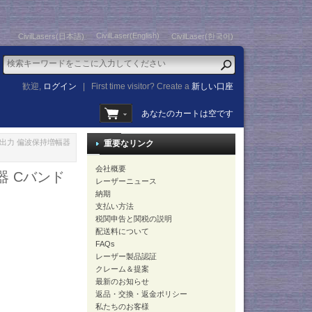
CivilLaser(English)
CivilLasers(日本語)
CivilLaser(한국어)
歓迎,
ログイン
|
First time visitor? Create a
新しい口座
あなたのカートは空です
 2W 高出力 偏波保持増幅器
重要なリンク
会社概要
幅器 Cバンド
レーザーニュース
納期
支払い方法
税関申告と関税の説明
配送料について
FAQs
レーザー製品認証
クレーム＆提案
最新のお知らせ
返品・交換・返金ポリシー
私たちのお客様