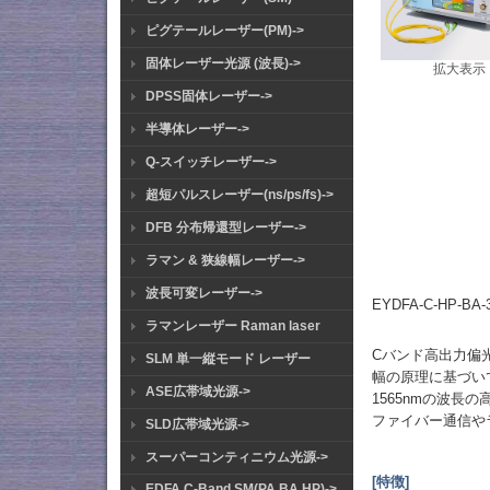
ピグテールレーザー(PM)->
固体レーザー光源 (波長)->
拡大表示
DPSS固体レーザー->
半導体レーザー->
Q-スイッチレーザー->
超短パルスレーザー(ns/ps/fs)->
DFB 分布帰還型レーザー->
ラマン & 狭線幅レーザー->
波長可変レーザー->
EYDFA-C-HP-
ラマンレーザー Raman laser
Cバンド高出力偏
SLM 単一縦モード レーザー
幅の原理に基づい
ASE広帯域光源->
1565nmの波
ファイバー通信や
SLD広帯域光源->
スーパーコンティニウム光源->
[特徴]
EDFA C-Band SM(PA BA HP)->