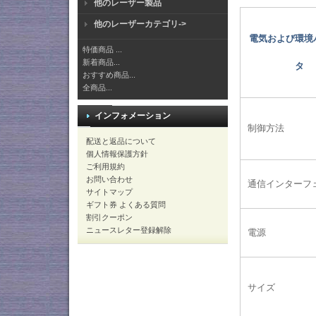
他のレーザー製品
他のレーザーカテゴリ->
電気および環境
特価商品 ...
新着商品...
タ
おすすめ商品...
全商品...
インフォメーション
制御方法
配送と返品について
個人情報保護方針
ご利用規約
お問い合わせ
通信インターフ
サイトマップ
ギフト券 よくある質問
割引クーポン
ニュースレター登録解除
電源
サイズ