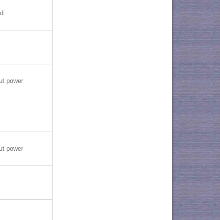
nd
ut power
ut power