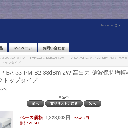
Japanese ()
品
マイページ
お問い合わせ
nd PM (PA BA HP)
::
EYDFA-C-HP-BA-33-PM
:: EYDFA-C-HP-BA-33-PM-B2 33dBm
スクトップタイプ
-HP-BA-33-PM-B2 33dBm 2W 高出力 偏波保持増
スクトップタイプ
3-PM
商品2/2
前へ
商品リストに戻る
次へ
ベース価格:
1,223,002円
966,492円
割引: 21%OFF