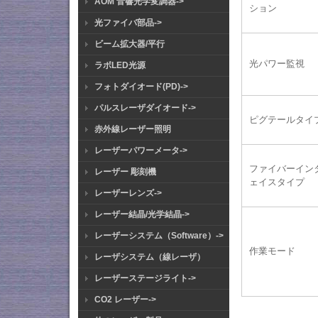
AOM 音響光学変調器->
ション
光ファイバ部品->
ビーム拡大器/平行
光パワー監視
ラボLED光源
フォトダイオード(PD)->
パルスレーザダイオード->
ピグテールタイ
赤外線レーザー照明
レーザーパワーメータ->
ファイバーイン
レーザー 彫刻機
ェイスタイプ
レーザーレンズ->
レーザー結晶/光学結晶->
レーザーシステム（Software）->
作業モード
レーザシステム（線レーザ）
レーザーステージライト->
CO2 レーザー->