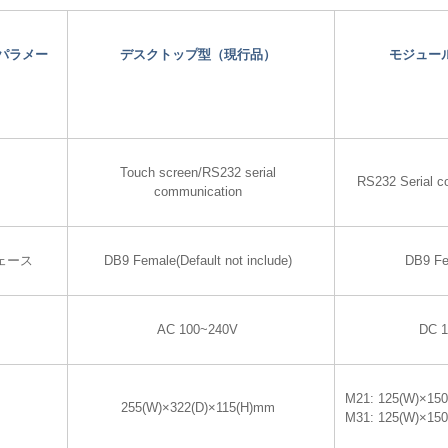
パラメー
デスクトップ型（現行品）
モジュー
Touch screen/RS232 serial
RS232 Serial c
communication
ェース
DB9 Female(Default not include)
DB9 F
AC 100~240V
DC 
M21: 125(W)×15
255(W)×322(D)×115(H)mm
M31: 125(W)×15