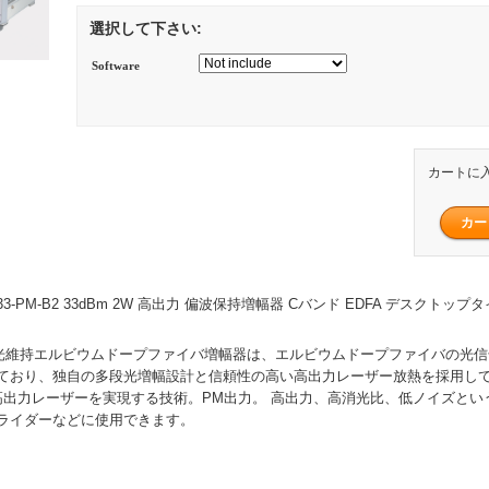
選択して下さい:
Software
カートに
BA-33-PM-B2 33dBm 2W 高出力 偏波保持増幅器 Cバンド EDFA デスクトップ
光維持エルビウムドープファイバ増幅器は、エルビウムドープファイバの光信
ており、独自の多段光増幅設計と信頼性の高い高出力レーザー放熱を採用してい
長の高出力レーザーを実現する技術。PM出力。 高出力、高消光比、低ノイズと
ライダーなどに使用できます。