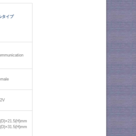
ルタイプ
ommunication
emale
12V
0(D)×21.5(H)mm
0(D)×31.5(H)mm