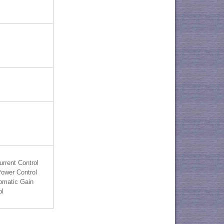
rrent Control
ower Control
omatic Gain
ol