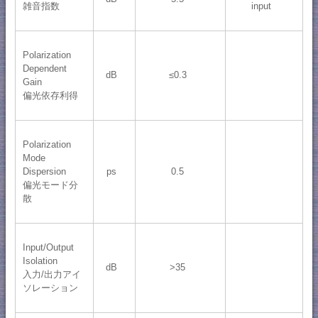
雑音指数
input
Polarization
Dependent
dB
≤0.3
Gain
偏光依存利得
Polarization
Mode
Dispersion
ps
0.5
偏光モード分
散
Input/Output
Isolation
dB
>35
入力/出力アイ
ソレーション