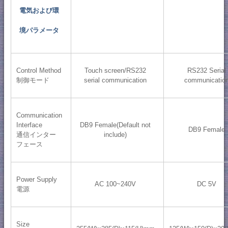
電気および環
境パラメータ
Control Method
Touch screen/RS232
RS232 Serial
制御モード
serial communication
communicatio
Communication
Interface
DB9 Female(Default not
DB9 Female
通信インター
include)
フェース
Power Supply
AC 100~240V
DC 5V
電源
Size