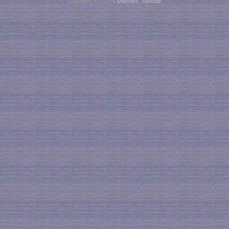
Copyright © 2026
Civillasers
.
SiteMap