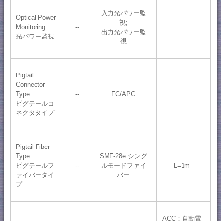
入力光パワー監
Optical Power
視;
Monitoring
--
出力光パワー監
光パワー監視
視
Pigtail
Connector
Type
--
FC/APC
ピグテールコ
ネクタタイプ
Pigtail Fiber
Type
SMF-28e シング
ピグテールフ
--
ルモードファイ
L=1m
ァイバータイ
バー
プ
ACC：自動電