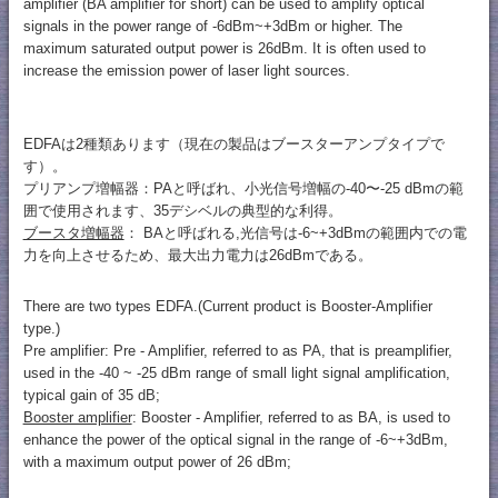
amplifier (BA amplifier for short) can be used to amplify optical
signals in the power range of -6dBm~+3dBm or higher. The
maximum saturated output power is 26dBm. It is often used to
increase the emission power of laser light sources.
EDFAは2種類あります（現在の製品はブースターアンプタイプで
す）。
プリアンプ増幅器：PAと呼ばれ、小光信号増幅の-40〜-25 dBmの範
囲で使用されます、35デシベルの典型的な利得。
ブースタ増幅器
： BAと呼ばれる,光信号は-6~+3dBmの範囲内での電
力を向上させるため、最大出力電力は26dBmである。
There are two types EDFA.(Current product is Booster-Amplifier
type.)
Pre amplifier: Pre - Amplifier, referred to as PA, that is preamplifier,
used in the -40 ~ -25 dBm range of small light signal amplification,
typical gain of 35 dB;
Booster amplifier
: Booster - Amplifier, referred to as BA, is used to
enhance the power of the optical signal in the range of -6~+3dBm,
with a maximum output power of 26 dBm;