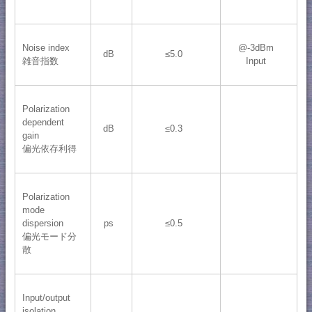
Noise index
@-3dBm
dB
≤5.0
雑音指数
Input
Polarization
dependent
dB
≤0.3
gain
偏光依存利得
Polarization
mode
dispersion
ps
≤0.5
偏光モード分
散
Input/output
isolation