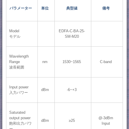
パラメーター
単位
典型値
備考
Model
EDFA-C-BA-25-
モデル
SM-M20
Wavelength
Range
nm
1530~1565
C-band
波長範囲
Input power
dBm
-6~+3
入力パワー
Saturated
output power
@-3dBm
dBm
≥25
飽和出力パワ
Input
ー