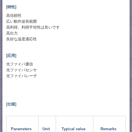
[特性]
高信頼性
広い動作波長範囲
高利得、利得平坦性は良いです
高出力
良好な温度適応性
[応用]
光ファイバ通信
光ファイバセンサ
光ファイバレーザ
[仕様]
Parameters
Unit
Typical value
Remarks