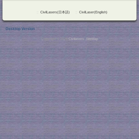
::
CivilLasers(日本語)
::
CivilLaser(English)
Desktop Version
Copyright © 2026
Civillasers
.
SiteMap