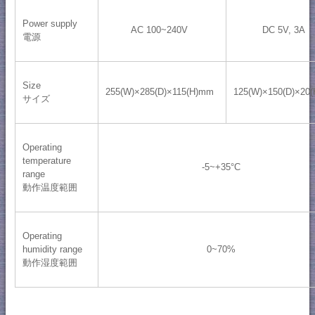
Power supply
AC 100~240V
DC 5V, 3A
電源
Size
255(W)×285(D)×115(H)mm
125(W)×150(D)×20
サイズ
Operating
temperature
-5~+35°C
range
動作温度範囲
Operating
humidity range
0~70%
動作湿度範囲