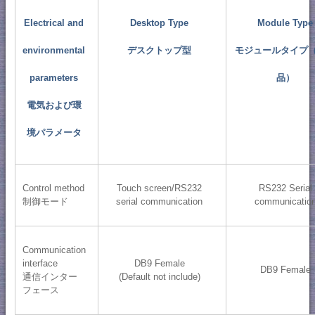
Electrical and
Desktop Type
Module Type
environmental
デスクトップ型
モジュールタイプ
parameters
品）
電気および環
境パラメータ
Control method
Touch screen/RS232
RS232 Serial
制御モード
serial communication
communicatio
Communication
interface
DB9 Female
DB9 Female
通信インター
(Default not include)
フェース