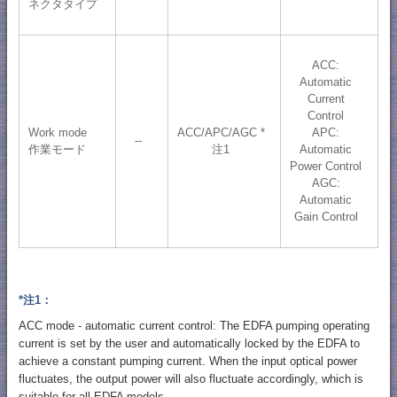
ネクタタイプ
ACC:
Automatic
Current
Control
Work mode
ACC/APC/AGC *
APC:
--
作業モード
注1
Automatic
Power Control
AGC:
Automatic
Gain Control
*注1：
ACC mode - automatic current control: The EDFA pumping operating
current is set by the user and automatically locked by the EDFA to
achieve a constant pumping current. When the input optical power
fluctuates, the output power will also fluctuate accordingly, which is
suitable for all EDFA models.