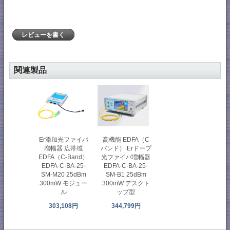
レビューを書く
関連製品
高機能 EDFA（C
Er添加光ファイバ
バンド） Erドープ
増幅器 広帯域
光ファイバ増幅器
EDFA（C-Band）
EDFA-C-BA-25-
EDFA-C-BA-25-
SM-B1 25dBm
SM-M20 25dBm
300mW デスクト
300mW モジュー
ップ型
ル
344,799円
303,108円