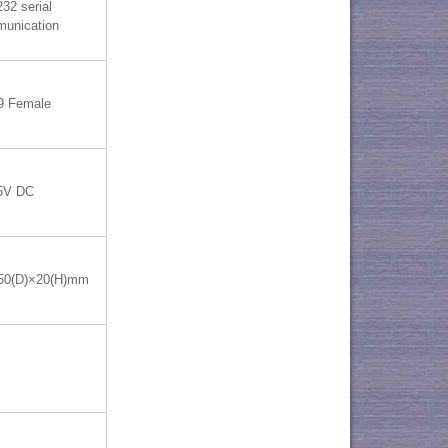
32 serial
unication
9 Female
5V DC
50(D)×20(H)mm