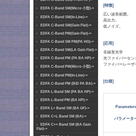
[特徴]
EDFA C-Band SM(Micro 小型)->
広い波長範囲。
EDFA C-Band SM(In-Line)->
高出力。
EDFA C-Band SM(Gain Flat)->
低ノイズ。
EDFA C-Band PM(Gain Flat)->
EDFA C-Band SM PM(PA HG)->
[応用]
EDFA C-Band SM(LA Gain Flat)->
非線形光学
EDFA C-Band PM (PA BA HP)->
光ファイバーセン
ファイバーレーザ
EDFA C-Band PM(Micro 小型)->
EDFA C-Band PM(In-Line)->
[仕様]
EDFA C-Band PM (BiD PA BA)->
EDFA L-Band SM (PA BA HP)->
EDFA L-Band PM (BA HP)->
Parameter
EDFA L+ Band SM (BA GF)->
EDFA C+L Band SM (BA)->
パラメータ
EDFA C++ Band SM (BA Gain
Flat)->