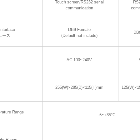
Touch screen/RS232 serial
RS2
communication
comm
nterface
DB9 Female
DB
ェース
(Default not include)
AC 100~240V
255(W)×285(D)×115(H)mm
125(W)×1
rature Range
-5~+35°C
ity Range