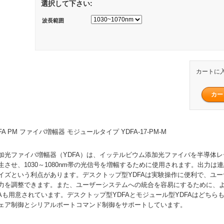
選択して下さい:
波長範囲
カートに
YDFA PM ファイバ増幅器 モジュールタイプ YDFA-17-PM-M
加光ファイバ増幅器（YDFA）は、イッテルビウム添加光ファイバを半導体
させ、1030～1080nm帯の光信号を増幅するために使用されます。出力は
イズという利点があります。デスクトップ型YDFAは実験操作に便利で、ユ
力を調整できます。また、ユーザーシステムへの統合を容易にするために、
FAも用意されています。デスクトップ型YDFAとモジュール型YDFAはどちら
ェア制御とシリアルポートコマンド制御をサポートしています。