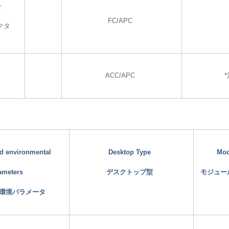
r
FC/APC
クタ
ACC/APC
*
nd environmental
Desktop Type
Mod
ameters
デスクトップ型
モジュー
環境パラメータ