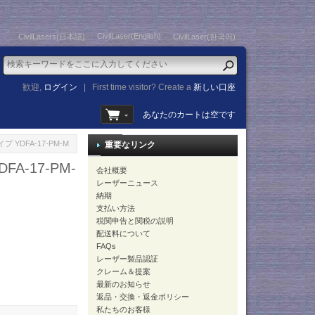
CivilLaser(English)
CivilLasers(日本語)
CivilLaser(한국어)
歓迎,
ログイン
|
First time visitor? Create a
新しい口座
あなたのカートは空です
 YDFA-17-PM-M
重要なリンク
A-17-PM-
会社概要
レーザーニュース
納期
支払い方法
税関申告と関税の説明
配送料について
FAQs
レーザー製品認証
クレーム＆提案
最新のお知らせ
返品・交換・返金ポリシー
私たちのお客様