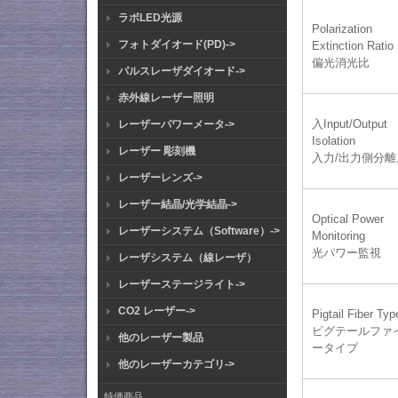
ラボLED光源
Polarization
フォトダイオード(PD)->
Extinction Ratio
偏光消光比
パルスレーザダイオード->
赤外線レーザー照明
入Input/Output
レーザーパワーメータ->
Isolation
レーザー 彫刻機
入力/出力側分離
レーザーレンズ->
レーザー結晶/光学結晶->
Optical Power
レーザーシステム（Software）->
Monitoring
光パワー監視
レーザシステム（線レーザ）
レーザーステージライト->
CO2 レーザー->
Pigtail Fiber Typ
ピグテールファ
他のレーザー製品
ータイプ
他のレーザーカテゴリ->
特価商品 ...