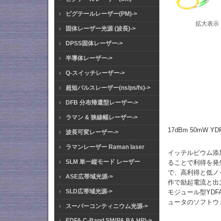
ピグテールレーザー(PM)->
拡大表示
固体レーザー光源 (波長)->
DPSS固体レーザー->
半導体レーザー->
Q-スイッチレーザー->
超短パルスレーザー(ns/ps/fs)->
DFB 分布帰還型レーザー->
ラマン & 狭線幅レーザー->
17dBm 50mW 
波長可変レーザー->
ラマンレーザー Raman laser
イッテルビウム添
SLM 単一縦モード レーザー
ることで利得を発生
で、高利得と低ノ
ASE広帯域光源->
作で励起電流と出
SLD広帯域光源->
モジュール型YD
ュータのソフトウ
スーパーコンティニウム光源->
EDFA C-Band SM(PA BA HP)->