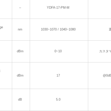
--
YDFA-17-PM-M
ge
nm
1030~1070 / 1040~1080
dBm
0~10
カスタ
t
dBm
17
@0d
dB
5.0