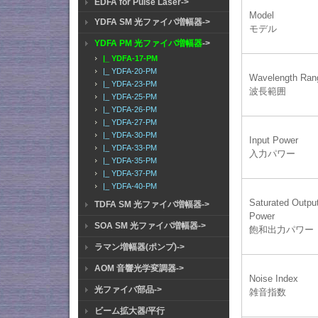
EDFA for Pulse Laser->
Model
YDFA SM 光ファイバ増幅器->
モデル
YDFA PM 光ファイバ増幅器
->
|_ YDFA-17-PM
|_ YDFA-20-PM
Wavelength Ran
|_ YDFA-23-PM
波長範囲
|_ YDFA-25-PM
|_ YDFA-26-PM
|_ YDFA-27-PM
|_ YDFA-30-PM
Input Power
|_ YDFA-33-PM
入力パワー
|_ YDFA-35-PM
|_ YDFA-37-PM
|_ YDFA-40-PM
Saturated Outpu
TDFA SM 光ファイバ増幅器->
Power
SOA SM 光ファイバ増幅器->
飽和出力パワー
ラマン増幅器(ポンプ)->
AOM 音響光学変調器->
Noise Index
光ファイバ部品->
雑音指数
ビーム拡大器/平行