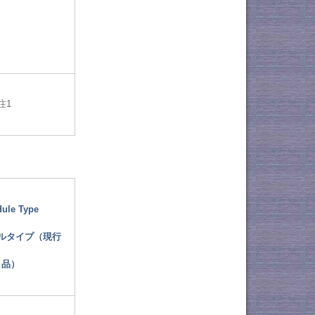
注1
ule Type
ルタイプ（現行
品）