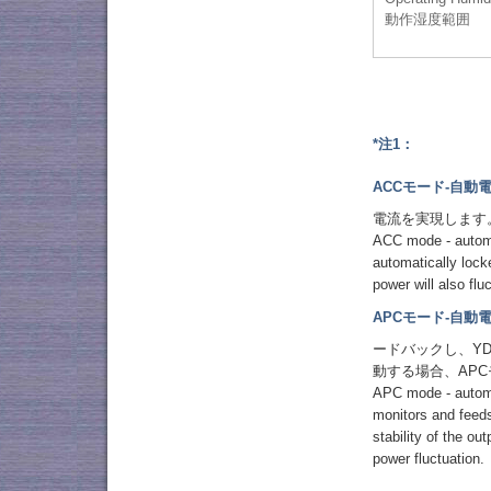
動作湿度範囲
*注1：
ACCモード-自動
電流を実現します
ACC mode - automat
automatically lock
power will also flu
APCモード-自動
ードバックし、Y
動する場合、AP
APC mode - automat
monitors and feeds
stability of the o
power fluctuation.