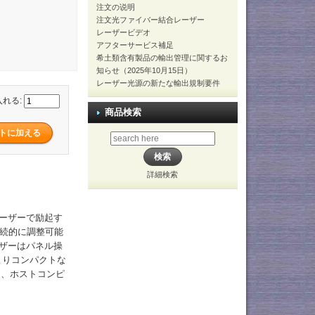
注文の说明
注文光ファイバー結合レーザー
レーザービデオ
アフターサービス補足
希土類含有製品の輸出管理に関するお
知らせ（2025年10月15日）
レーザー光源の新たな輸出規制要件
入れる:
商品検索
詳細検索
レーザーで励起す
連続的に調整可能
ーザーはパネル操
よりコンパクトな
も、ホストコンピ