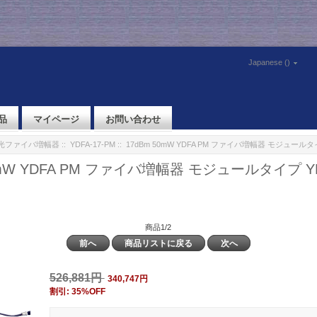
Japanese ()
品
マイページ
お問い合わせ
M 光ファイバ増幅器
::
YDFA-17-PM
:: 17dBm 50mW YDFA PM ファイバ増幅器 モジュールタイプ
0mW YDFA PM ファイバ増幅器 モジュールタイプ YDF
商品1/2
前へ
商品リストに戻る
次へ
526,881円
340,747円
割引: 35%OFF