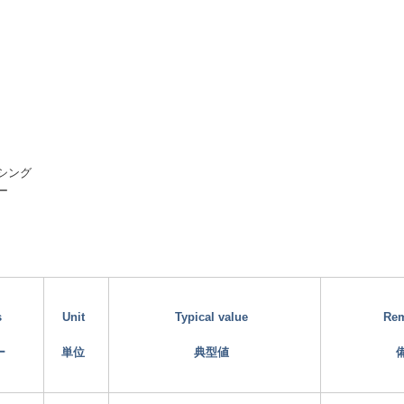
シング
ー
s
Unit
Typical value
Re
ー
単位
典型値