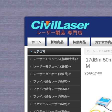
ホーム
新着商品
特価商品
おすすめ商
ホーム
::
YDFA P
カテゴリ
17dBm 5
レーザーモジュール(点/線/十字)->
M
レーザーモジュール(波長)->
YDFA-17-PM
レーザーダイオード(波長)->
ファイバ結合レーザ(MM)->
ファイバ結合レーザ(SM)->
ファイバ結合レーザ(PM)->
ピグテールレーザー(MM)->
ピグテールレーザー(SM)->