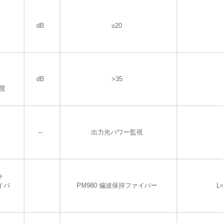
dB
≥20
dB
>35
度
--
出力光パワー監視
e
イバ
PM980 偏波保持ファイバー
L