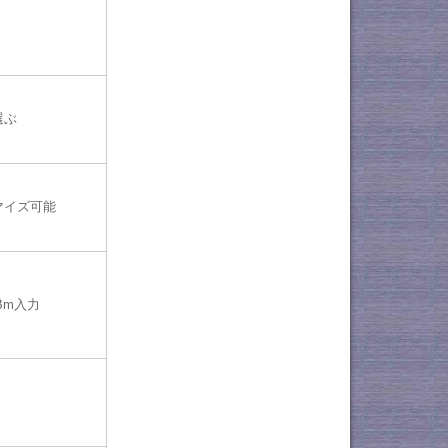
選ぶ
マイズ可能
Bm入力