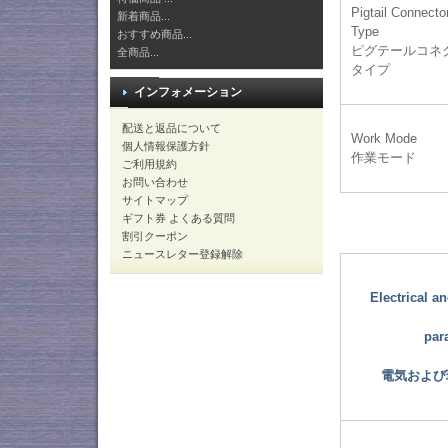
Pigtail Connecto
新着商品...
Type
おすすめ商品...
ピグテールコネ
全商品...
タイプ
インフォメーション
配送と返品について
Work Mode
個人情報保護方針
作業モード
ご利用規約
お問い合わせ
サイトマップ
ギフト券 よくある質問
割引クーポン
ニュースレター登録解除
Electrical a
par
電気および