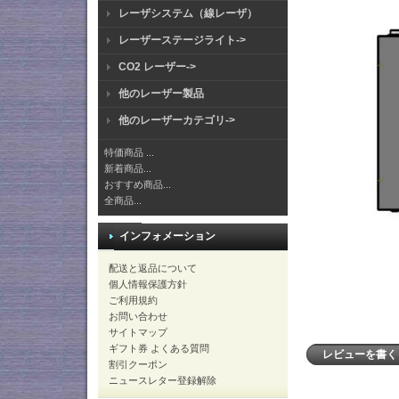
レーザシステム（線レーザ）
レーザーステージライト->
CO2 レーザー->
他のレーザー製品
他のレーザーカテゴリ->
特価商品 ...
新着商品...
おすすめ商品...
全商品...
インフォメーション
配送と返品について
個人情報保護方針
ご利用規約
お問い合わせ
サイトマップ
ギフト券 よくある質問
レビューを書
割引クーポン
ニュースレター登録解除