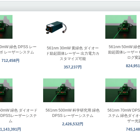
20mW 緑色 DPSS レー
561nm 50mW 
561nm 30mW 黄緑色 ダイオー
ラボ レーザーシステム
励起固体レーザー C
ド励起固体レーザー 出力電力カ
ログ変
スタマイズ可能
712,458円
824,95
357,237円
150mW 緑色 ダイオード
561nm 500mW 科学研究用 緑色
561nm 70mW D
 DPSSレーザーシステ
DPSS レーザーシステム
ステム 緑色ダイ
ム
ザー光
2,426,532円
1,143,391円
745,14