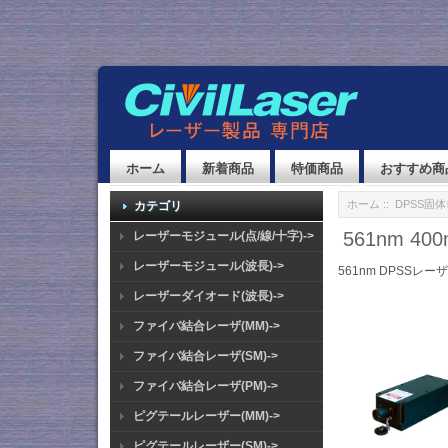
ホーム
新着商品
特価商品
おすすめ商
ホーム
::
DPSS固
カテゴリ
561nm 
レーザーモジュール(点/線/十字)->
レーザーモジュール(波長)->
561nm DPSSレー
レーザーダイオード(波長)->
ファイバ結合レーザ(MM)->
ファイバ結合レーザ(SM)->
ファイバ結合レーザ(PM)->
ピグテールレーザー(MM)->
ピグテールレーザー(SM)->