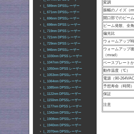
変調
|_ 589nm DPSSレーザー
振幅のノイズ（rms
|_ 671nm DPSSレーザー
開口部でのビーム径
|_ 696nm DPSSレーザー
|_ 698nm DPSS レーザー
ビーム発散、全角（
|_ 719nm DPSS レーザー
偏光比
|_ 721nm DPSS レーザー
ウォームアップ
|_ 729nm DPSS レーザー
ウォームアップ
|_ 946nm DPSSレーザー
（mrad）
|_ 1030nm DPSS レーザー
|_ 1047nm DPSSレーザー
ベースプレートか
|_ 1050nm DPSS レーザー
動作温度（℃）
|_ 1053nm DPSSレーザー
電源（90-264VA
|_ 1064nm DPSSレーザー
予想寿命（時間
|_ 1085nm DPSSレーザー
保証
|_ 1122nm DPSSレーザー
|_ 1150nm DPSSレーザー
注意
|_ 1177nm DPSS レーザー
|_ 1342nm DPSSレーザー
|_ 1908nm DPSSレーザー
|_ 1940nm DPSSレーザー
|_ 2070nm DPSSレーザー