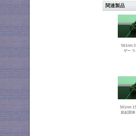
関連製品
561nm 
ザー 
561nm 
励起固体