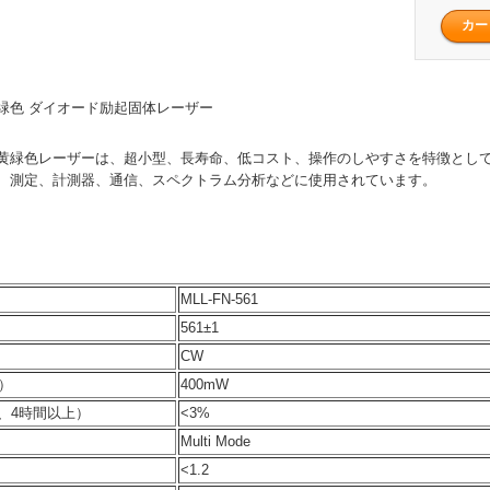
W 黄緑色 ダイオード励起固体レーザー
イズ黄緑色レーザーは、超小型、長寿命、低コスト、操作のしやすさを特徴とし
、測定、計測器、通信、スペクトラム分析などに使用されています。
MLL-FN-561
561±1
CW
）
400mW
s、4時間以上）
<3%
Multi Mode
<1.2