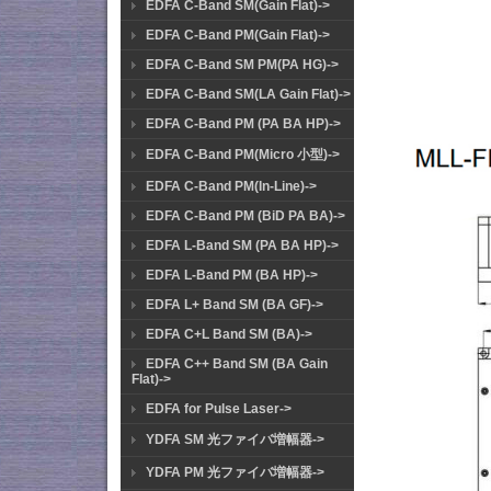
EDFA C-Band SM(Gain Flat)->
EDFA C-Band PM(Gain Flat)->
EDFA C-Band SM PM(PA HG)->
EDFA C-Band SM(LA Gain Flat)->
EDFA C-Band PM (PA BA HP)->
EDFA C-Band PM(Micro 小型)->
EDFA C-Band PM(In-Line)->
EDFA C-Band PM (BiD PA BA)->
EDFA L-Band SM (PA BA HP)->
EDFA L-Band PM (BA HP)->
EDFA L+ Band SM (BA GF)->
EDFA C+L Band SM (BA)->
EDFA C++ Band SM (BA Gain
Flat)->
EDFA for Pulse Laser->
YDFA SM 光ファイバ増幅器->
YDFA PM 光ファイバ増幅器->