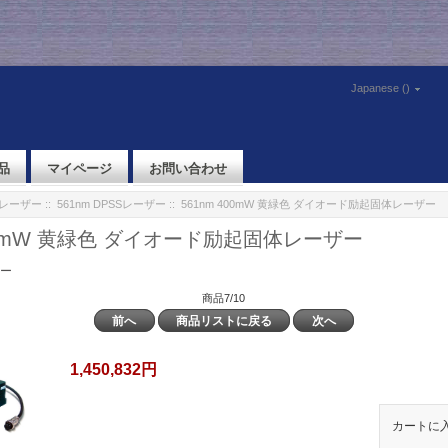
Japanese ()
品
マイページ
お問い合わせ
体レーザー
::
561nm DPSSレーザー
:: 561nm 400mW 黄緑色 ダイオード励起固体レーザー
400mW 黄緑色 ダイオード励起固体レーザー
ザー
商品7/10
前へ
商品リストに戻る
次へ
1,450,832円
カートに