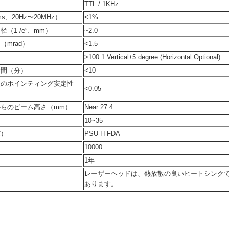
TTL / 1KHz
、20Hz〜20MHz）
<1%
（1 /e²、mm）
~2.0
mrad）
<1.5
>100:1 Vertical±5 degree (Horizontal Optional)
時間（分）
<10
後のポインティング安定性
<0.05
らのビーム高さ（mm）
Near 27.4
10~35
C）
PSU-H-FDA
）
10000
1年
レーザーヘッドは、熱放散の良いヒートシンク
あります。