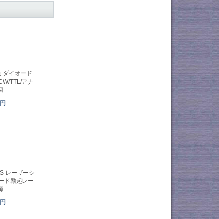
緑色 ダイオード
W/TTL/アナ
調
1円
PSS レーザーシ
オード励起レー
源
8円