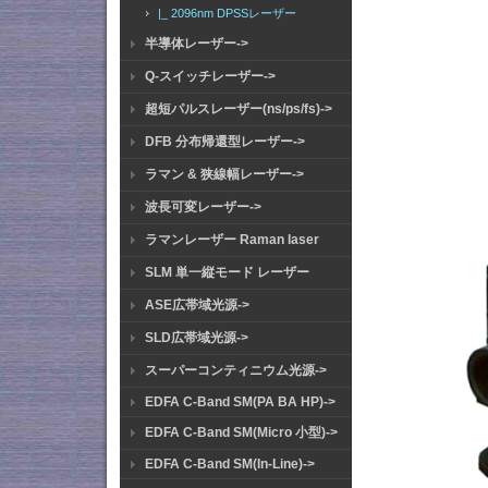
|_ 2096nm DPSSレーザー
半導体レーザー->
Q-スイッチレーザー->
超短パルスレーザー(ns/ps/fs)->
DFB 分布帰還型レーザー->
ラマン & 狭線幅レーザー->
波長可変レーザー->
ラマンレーザー Raman laser
SLM 単一縦モード レーザー
ASE広帯域光源->
SLD広帯域光源->
スーパーコンティニウム光源->
EDFA C-Band SM(PA BA HP)->
EDFA C-Band SM(Micro 小型)->
EDFA C-Band SM(In-Line)->