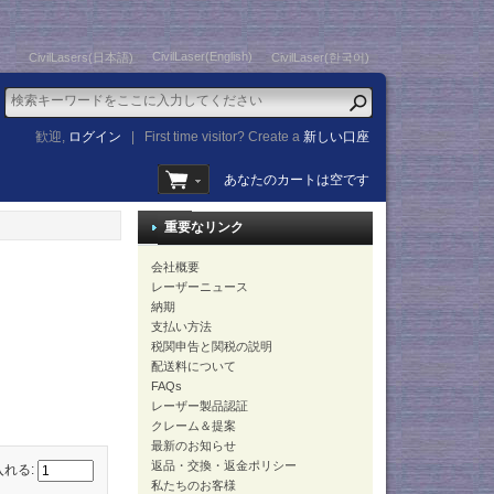
CivilLaser(English)
CivilLasers(日本語)
CivilLaser(한국어)
歓迎,
ログイン
|
First time visitor? Create a
新しい口座
あなたのカートは空です
重要なリンク
会社概要
レーザーニュース
納期
支払い方法
税関申告と関税の説明
配送料について
FAQs
レーザー製品認証
クレーム＆提案
最新のお知らせ
返品・交換・返金ポリシー
入れる:
私たちのお客様