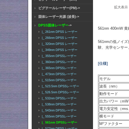
拡大表示
ピグテールレーザー(PM)->
固体レーザー光源 (波長)->
DPSS固体レーザー
->
561nm 400m
|_ 261nm DPSS レーザー
|_ 266nm DPSS レーザー
561nmの低ノ
|_ 320nm DPSS レーザー
験、光学センサー
|_ 349nm DPSS レーザー
|_ 355nm DPSSレーザー
|_ 360nm DPSSレーザー
[仕様]
|_ 365nm DPSSレーザー
|_ 473nm DPSSレーザー
モデル
|_ 515nm DPSSレーザー
波長（nm）
|_ 523.5nm DPSSレーザー
|_ 526.5nm DPSSレーザー
動作モード
|_ 532nm DPSSレーザー
出力パワー（mW
|_ 538nm DPSSレーザー
電力安定性（rm
|_ 543nm DPSSレーザー
横モード
|_ 555nm DPSSレーザー
|_ 561nm DPSSレーザー
M²ファクター
|_ 577nm DPSS レーザー