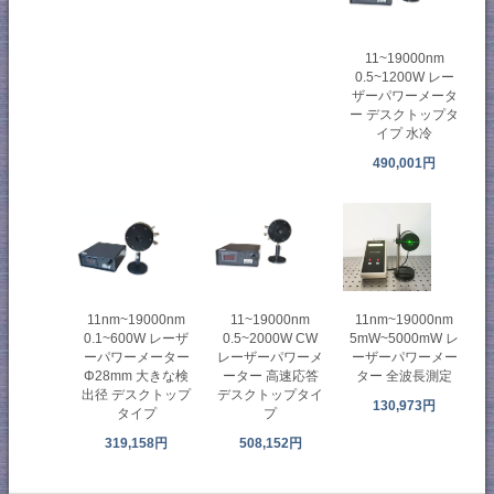
11~19000nm
0.5~1200W レー
ザーパワーメータ
ー デスクトップタ
イプ 水冷
490,001円
11nm~19000nm
11~19000nm
11nm~19000nm
0.1~600W レーザ
0.5~2000W CW
5mW~5000mW レ
ーパワーメーター
レーザーパワーメ
ーザーパワーメー
Φ28mm 大きな検
ーター 高速応答
ター 全波長測定
出径 デスクトップ
デスクトップタイ
130,973円
タイプ
プ
319,158円
508,152円