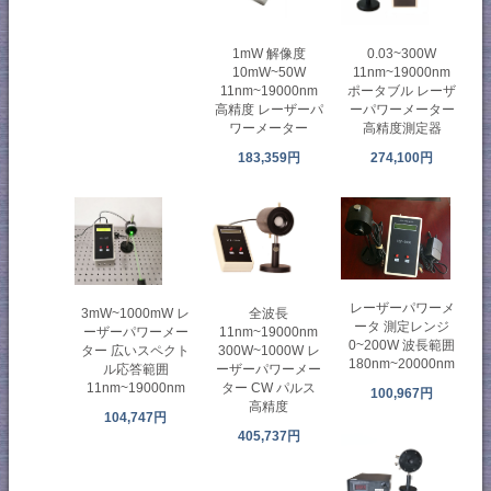
1mW 解像度
0.03~300W
10mW~50W
11nm~19000nm
11nm~19000nm
ポータブル レーザ
高精度 レーザーパ
ーパワーメーター
ワーメーター
高精度測定器
183,359円
274,100円
レーザーパワーメ
3mW~1000mW レ
全波長
ータ 測定レンジ
ーザーパワーメー
11nm~19000nm
0~200W 波長範囲
ター 広いスペクト
300W~1000W レ
180nm~20000nm
ル応答範囲
ーザーパワーメー
11nm~19000nm
ター CW パルス
100,967円
高精度
104,747円
405,737円