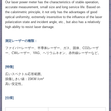
Our laser power meter has the characteristics of stable operation,
accurate measurement, small size and long service life. Based on
the calorimetric principle, it not only has the advantages of good
optical uniformity, extremely insensitive to the influence of the laser
polarization state and incident angle, etc., but also has a relatively
high ability to resist laser damage.
測定レーザーの種類：
ファイバーレーザー、半導体レーザー、ガス、固体、CO2レーザ
ー、CWレーザー、YAG、ヘリウムネオン、赤外線レーザーなど。
[特徴]
広いスペクトル応答範囲。
損傷しきい値：15KW /cm²
高い安定性。
[仕様]