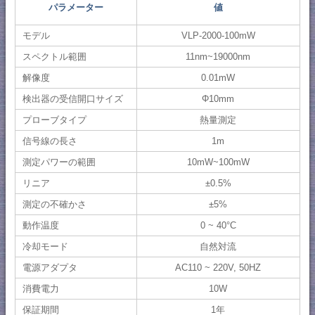
パラメーター
値
モデル
VLP-2000-100mW
スペクトル範囲
11nm~19000nm
解像度
0.01mW
検出器の受信開口サイズ
Φ10mm
プローブタイプ
熱量測定
信号線の長さ
1m
測定パワーの範囲
10mW~100mW
リニア
±0.5%
測定の不確かさ
±5%
動作温度
0 ~ 40°C
冷却モード
自然対流
電源アダプタ
AC110 ~ 220V, 50HZ
消費電力
10W
保証期間
1年