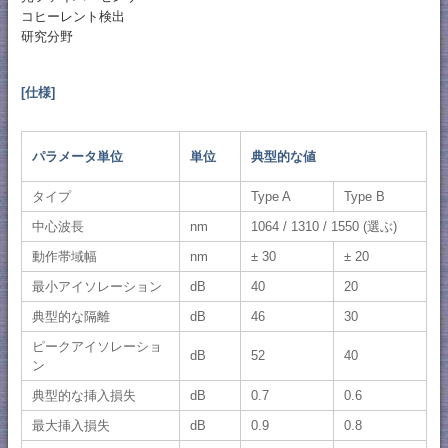
コヒーレント検出
研究分野
[仕様]
パラメータ単位
単位
典型的な値
タイプ
Type A
Type B
中心波長
nm
1064 / 1310 / 1550 (選ぶ)
動作帯域幅
nm
± 30
± 20
最小アイソレーション
dB
40
20
典型的な隔離
dB
46
30
ピークアイソレーショ
dB
52
40
ン
典型的な挿入損失
dB
0.7
0.6
最大挿入損失
dB
0.9
0.8