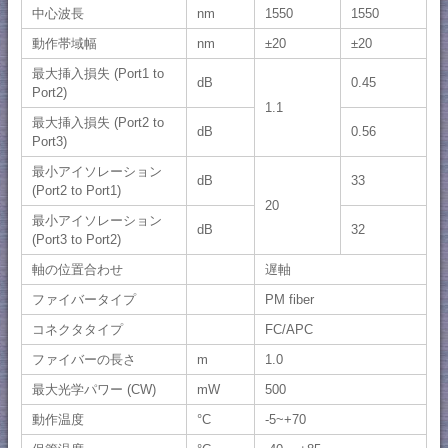
中心波長
nm
1550
1550
動作帯域幅
nm
±20
±20
最大挿入損失 (Port1 to
dB
0.45
Port2)
1.1
最大挿入損失 (Port2 to
dB
0.56
Port3)
最小アイソレーション
dB
33
(Port2 to Port1)
20
最小アイソレーション
dB
32
(Port3 to Port2)
軸の位置合わせ
遅軸
ファイバータイプ
PM fiber
コネクタタイプ
FC/APC
ファイバーの長さ
m
1.0
最大光学パワー (CW)
mW
500
動作温度
°C
-5~+70