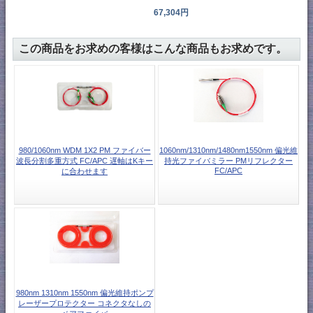
67,304円
この商品をお求めの客様はこんな商品もお求めです。
980/1060nm WDM 1X2 PM ファイバー
1060nm/1310nm/1480nm1550nm 偏光維
波長分割多重方式 FC/APC 遅軸はKキー
持光ファイバミラー PMリフレクター
FC/APC
に合わせます
980nm 1310nm 1550nm 偏光維持ポンプ
レーザープロテクター コネクタなしの