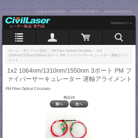
CivilLaser(English)
CivilLasers(日本語)
CivilLaser(한국어)
Japanese ()
ホーム
::
光ファイバ部品
::
PM Fiber Optical Circulator
:: 1x2
1064nm/1310nm/1550nm 3ポート PM ファイバーサーキュレーター 遅軸アライ
メント
1x2 1064nm/1310nm/1550nm 3ポート PM フ
ァイバーサーキュレーター 遅軸アライメント
PM Fiber Optical Circulator
商品1/5
前へ
次へ