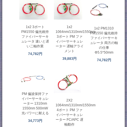
1x2 3ポート
1x2
1x2 PM1310
PM1550 偏光維持
1064nm/1310nm/1550nm
PM1550 偏光維持
ファイバーサーキ
3ポート PM ファ
ファイバーサーキ
ュレータ 速いと遅
イバーサーキュレ
ュレータ 両方の軸
い二軸作業
ーター 遅軸アライ
の仕事
メント
Φ5.5*50mm
74,782円
39,883円
74,782円
PM 偏波保持ファ
イバーサーキュレ
2X2
ーター 1310nm
1064nm/1310nm/1550nm
1550nm 500mW
4ポート PM ファ
光パワーに耐える
イバーサーキュレ
ーター FC/APC 遅
34,773円
軸動作