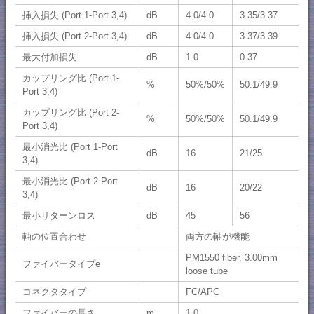
挿入損失 (Port 1-Port 3,4)
dB
4.0/4.0
3.35/3.37
挿入損失 (Port 2-Port 3,4)
dB
4.0/4.0
3.37/3.39
最大付加損失
dB
1.0
0.37
カップリング比 (Port 1-
%
50%/50%
50.1/49.9
Port 3,4)
カップリング比 (Port 2-
%
50%/50%
50.1/49.9
Port 3,4)
最小消光比 (Port 1-Port
dB
16
21/25
3,4)
最小消光比 (Port 2-Port
dB
16
20/22
3,4)
最小リターンロス
dB
45
56
軸の位置合わせ
両方の軸が機能
PM1550 fiber, 3.00mm
ファイバータイプe
loose tube
コネクタタイプ
FC/APC
ファイバーの長さ
m
1.0