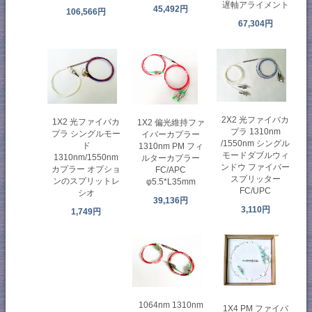
遅軸アライメント
45,492円
106,566円
67,304円
2X2 光ファイバカ
1X2 光ファイバカ
1X2 偏光維持ファ
プラ 1310nm
プラ シングルモー
イバーカプラー
/1550nm シングル
ド
1310nm PM フィ
モードダブルウィ
1310nm/1550nm
ルターカプラー
ンドウ ファイバー
カプラー オプショ
FC/APC
スプリッター
ンのスプリットレ
φ5.5*L35mm
FC/UPC
シオ
39,136円
3,110円
1,749円
1064nm 1310nm
1X4 PM ファイバ