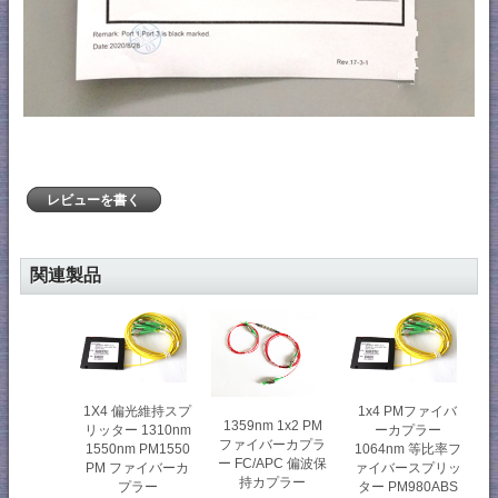
レビューを書く
関連製品
1X4 偏光維持スプ
1x4 PMファイバ
1359nm 1x2 PM
リッター 1310nm
ーカプラー
ファイバーカプラ
1550nm PM1550
1064nm 等比率フ
ー FC/APC 偏波保
PM ファイバーカ
ァイバースプリッ
持カプラー
プラー
ター PM980ABS