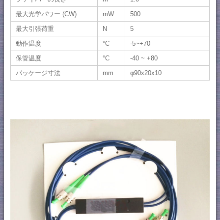
最大光学パワー (CW)
mW
500
最大引張荷重
N
5
動作温度
°C
-5~+70
保管温度
°C
-40 ~ +80
パッケージ寸法
mm
φ90x20x10