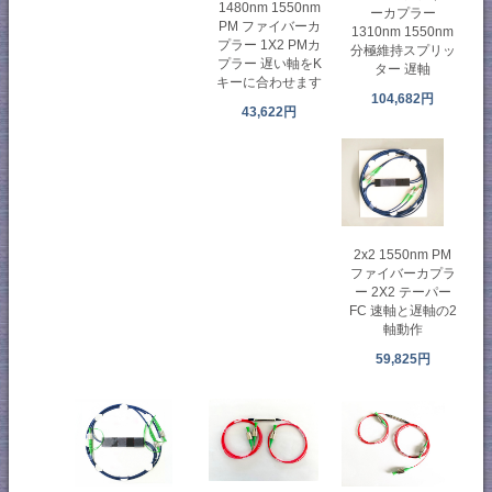
1480nm 1550nm
ーカプラー
PM ファイバーカ
1310nm 1550nm
プラー 1X2 PMカ
分極維持スプリッ
プラー 遅い軸をK
ター 遅軸
キーに合わせます
104,682円
43,622円
2x2 1550nm PM
ファイバーカプラ
ー 2X2 テーパー
FC 速軸と遅軸の2
軸動作
59,825円