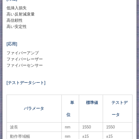
低挿入損失
高い反射減衰量
高信頼性
高い安定性
[応用]
ファイバーアンプ
ファイバーレーザー
ファイバーセンサー
[テストデータシート]
単
標準値
テストデ
パラメータ
位
ータ
波長
nm
1550
1550
動作帯域幅
nm
±15
±15