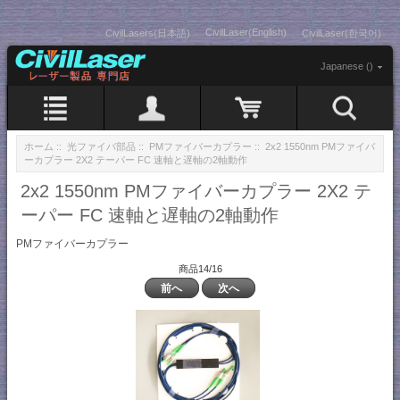
CivilLaser(English)
CivilLasers(日本語)
CivilLaser(한국어)
Japanese ()
ホーム
::
光ファイバ部品
::
PMファイバーカプラー
:: 2x2 1550nm PMファイバ
ーカプラー 2X2 テーパー FC 速軸と遅軸の2軸動作
2x2 1550nm PMファイバーカプラー 2X2 テ
ーパー FC 速軸と遅軸の2軸動作
PMファイバーカプラー
商品14/16
前へ
次へ