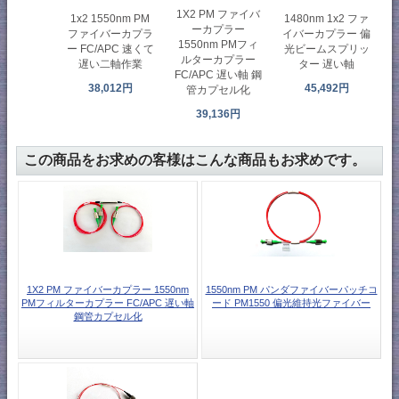
1X2 PM ファイバ
1480nm 1x2 ファ
1x2 1550nm PM
ーカプラー
イバーカプラー 偏
ファイバーカプラ
1550nm PMフィ
光ビームスプリッ
ー FC/APC 速くて
ルターカプラー
ター 遅い軸
遅い二軸作業
FC/APC 遅い軸 鋼
45,492円
38,012円
管カプセル化
39,136円
この商品をお求めの客様はこんな商品もお求めです。
1X2 PM ファイバーカプラー 1550nm
1550nm PM パンダファイバーパッチコ
PMフィルターカプラー FC/APC 遅い軸
ード PM1550 偏光維持光ファイバー
鋼管カプセル化