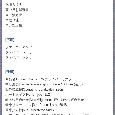
低挿入損失
高い反射減衰量
高い消光比
高信頼性
高い安定性
[応用]
ファイバーアンプ
ファイバーレーザー
ファイバーセンサー
[仕様]
商品名|Product Name: PMファイバーカプラー
中心波長|Center Wavelength: 780nm / 850nm (選ぶ)
動作帯域幅|Operating Bandwidth: ±20nm
ポートタイプ|Ports Type: 1x2
軸の位置合わせ|Axis Alignment: 遅い軸の位置合わせ
最小リターンロス|Min.Return Loss: 50dB
最小指向性|Min.Directivity: 50dB