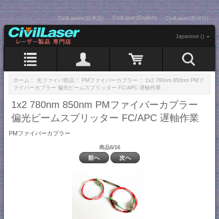
CivilLaser(English)
CivilLasers(日本語)
CivilLaser(한국어)
Japanese ()
ホーム
::
光ファイバ部品
::
PMファイバーカプラー
:: 1x2 780nm 850nm PMフ
ァイバーカプラー 偏光ビームスプリッター FC/APC 遅軸作業
1x2 780nm 850nm PMファイバーカプラー
偏光ビームスプリッター FC/APC 遅軸作業
PMファイバーカプラー
商品6/16
前へ
次へ