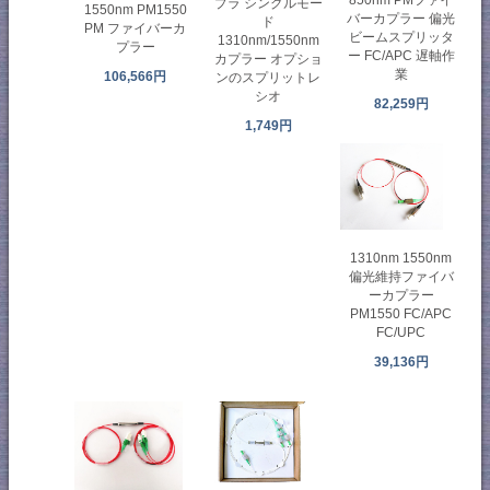
プラ シングルモー
1550nm PM1550
バーカプラー 偏光
ド
PM ファイバーカ
ビームスプリッタ
1310nm/1550nm
プラー
ー FC/APC 遅軸作
カプラー オプショ
業
106,566円
ンのスプリットレ
シオ
82,259円
1,749円
1310nm 1550nm
偏光維持ファイバ
ーカプラー
PM1550 FC/APC
FC/UPC
39,136円