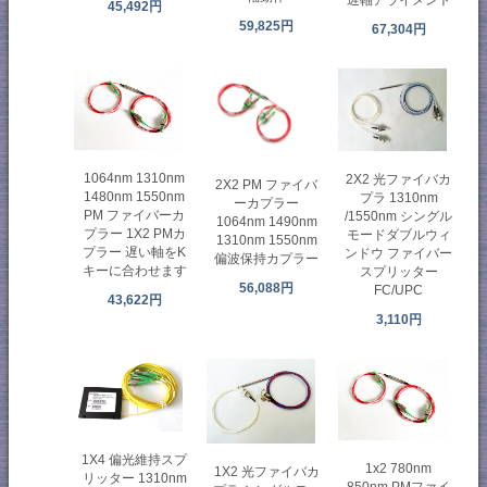
遅軸アライメント
45,492円
59,825円
67,304円
1064nm 1310nm
2X2 光ファイバカ
2X2 PM ファイバ
1480nm 1550nm
プラ 1310nm
ーカプラー
PM ファイバーカ
/1550nm シングル
1064nm 1490nm
プラー 1X2 PMカ
モードダブルウィ
1310nm 1550nm
プラー 遅い軸をK
ンドウ ファイバー
偏波保持カプラー
キーに合わせます
スプリッター
56,088円
FC/UPC
43,622円
3,110円
1X4 偏光維持スプ
1x2 780nm
1X2 光ファイバカ
リッター 1310nm
850nm PMファイ