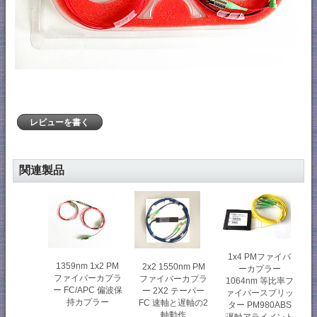
レビューを書く
関連製品
1x4 PMファイバ
1359nm 1x2 PM
2x2 1550nm PM
ーカプラー
ファイバーカプラ
ファイバーカプラ
1064nm 等比率フ
ー FC/APC 偏波保
ー 2X2 テーパー
ァイバースプリッ
持カプラー
FC 速軸と遅軸の2
ター PM980ABS
軸動作