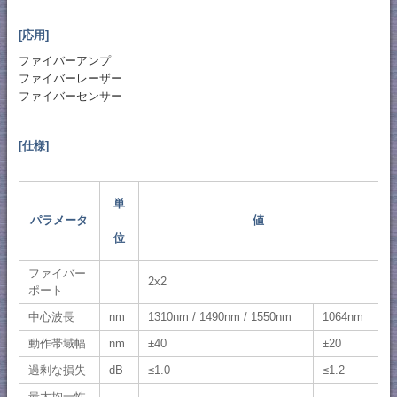
[応用]
ファイバーアンプ
ファイバーレーザー
ファイバーセンサー
[仕様]
単
パラメータ
値
位
ファイバー
2x2
ポート
中心波長
nm
1310nm / 1490nm / 1550nm
1064nm
動作帯域幅
nm
±40
±20
過剰な損失
dB
≤1.0
≤1.2
最大均一性