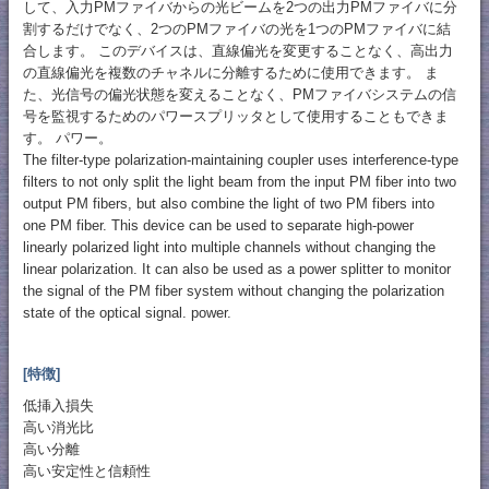
して、入力PMファイバからの光ビームを2つの出力PMファイバに分
割するだけでなく、2つのPMファイバの光を1つのPMファイバに結
合します。 このデバイスは、直線偏光を変更することなく、高出力
の直線偏光を複数のチャネルに分離するために使用できます。 ま
た、光信号の偏光状態を変えることなく、PMファイバシステムの信
号を監視するためのパワースプリッタとして使用することもできま
す。 パワー。
The filter-type polarization-maintaining coupler uses interference-type
filters to not only split the light beam from the input PM fiber into two
output PM fibers, but also combine the light of two PM fibers into
one PM fiber. This device can be used to separate high-power
linearly polarized light into multiple channels without changing the
linear polarization. It can also be used as a power splitter to monitor
the signal of the PM fiber system without changing the polarization
state of the optical signal. power.
[特徴]
低挿入損失
高い消光比
高い分離
高い安定性と信頼性