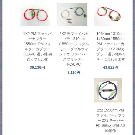
1X2 PM ファイバ
1064nm 1310nm
2X2 光ファイバカ
ーカプラー
1480nm 1550nm
プラ 1310nm
1550nm PMフィ
PM ファイバーカ
/1550nm シングル
ルターカプラー
プラー 1X2 PMカ
モードダブルウィ
FC/APC 遅い軸 鋼
プラー 遅い軸をK
ンドウ ファイバー
管カプセル化
キーに合わせます
スプリッター
FC/UPC
39,136円
43,622円
3,110円
2x2 1550nm PM
ファイバーカプラ
ー 2X2 テーパー
FC 速軸と遅軸の2
軸動作