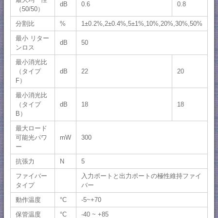
dB
0.6
0.8
（50/50）
分割比
%
1±0.2%,2±0.4%,5±1%,10%,20%,30%,50%
最小 リター
dB
50
ンロス
最小消光比
（タイプ
dB
22
20
F）
最小消光比
（タイプ
dB
18
18
B）
最大ロード
可能光パワ
mW
300
ー
抗張力
N
5
ファイバー
入力ポートと出力ポートの極性維持ファイ
タイプ
バー
動作温度
°C
-5~+70
保管温度
°C
-40 ~ +85