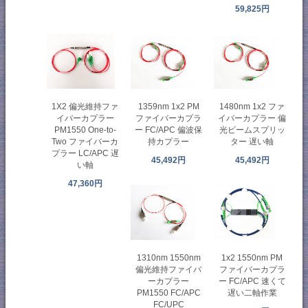
59,825円
1359nm 1x2 PM
1480nm 1x2 ファ
1X2 偏光維持ファ
ファイバーカプラ
イバーカプラー 偏
イバーカプラー
ー FC/APC 偏波保
光ビームスプリッ
PM1550 One-to-
持カプラー
ター 遅い軸
Two ファイバーカ
プラー LC/APC 遅
45,492円
45,492円
い軸
47,360円
1310nm 1550nm
1x2 1550nm PM
偏光維持ファイバ
ファイバーカプラ
ーカプラー
ー FC/APC 速くて
PM1550 FC/APC
遅い二軸作業
FC/UPC