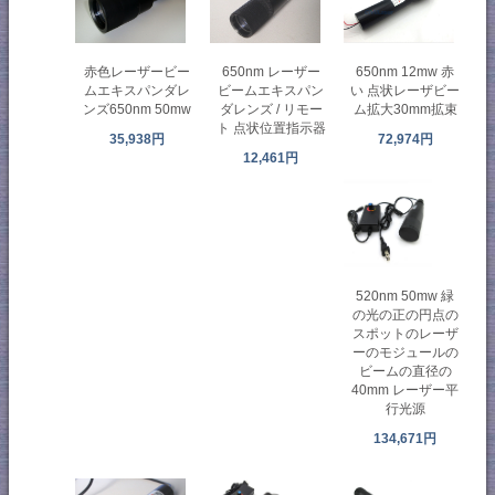
650nm 12mw 赤
赤色レーザービー
650nm レーザー
い 点状レーザビー
ムエキスパンダレ
ビームエキスパン
ム拡大30mm拡束
ンズ650nm 50mw
ダレンズ / リモー
ト 点状位置指示器
72,974円
35,938円
12,461円
520nm 50mw 緑
の光の正の円点の
スポットのレーザ
ーのモジュールの
ビームの直径の
40mm レーザー平
行光源
134,671円