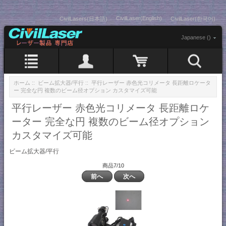
CivilLaser(English)
CivilLasers(日本語)
CivilLaser(한국어)
Japanese ()
ホーム
::
ビーム拡大器/平行
:: 平行レーザー 赤色光コリメータ 長距離ロケータ
ー 完全な円 複数のビーム径オプション カスタマイズ可能
平行レーザー 赤色光コリメータ 長距離ロケ
ーター 完全な円 複数のビーム径オプション
カスタマイズ可能
ビーム拡大器/平行
商品7/10
前へ
次へ