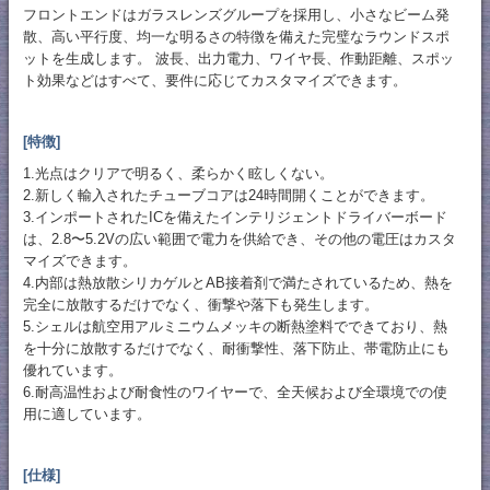
フロントエンドはガラスレンズグループを採用し、小さなビーム発
散、高い平行度、均一な明るさの特徴を備えた完璧なラウンドスポ
ットを生成します。 波長、出力電力、ワイヤ長、作動距離、スポッ
ト効果などはすべて、要件に応じてカスタマイズできます。
[特徴]
1.光点はクリアで明るく、柔らかく眩しくない。
2.新しく輸入されたチューブコアは24時間開くことができます。
3.インポートされたICを備えたインテリジェントドライバーボード
は、2.8〜5.2Vの広い範囲で電力を供給でき、その他の電圧はカスタ
マイズできます。
4.内部は熱放散シリカゲルとAB接着剤で満たされているため、熱を
完全に放散するだけでなく、衝撃や落下も発生します。
5.シェルは航空用アルミニウムメッキの断熱塗料でできており、熱
を十分に放散するだけでなく、耐衝撃性、落下防止、帯電防止にも
優れています。
6.耐高温性および耐食性のワイヤーで、全天候および全環境での使
用に適しています。
[仕様]