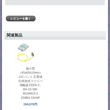
レビューを書く
関連製品
超小型
（45x60x10mm）
のCバンド 広帯域
Er添加光ファイバ
増幅器 EDFA-C-
BA-10-SM-
M10/M15-2
10dBm 10mW
194,076円