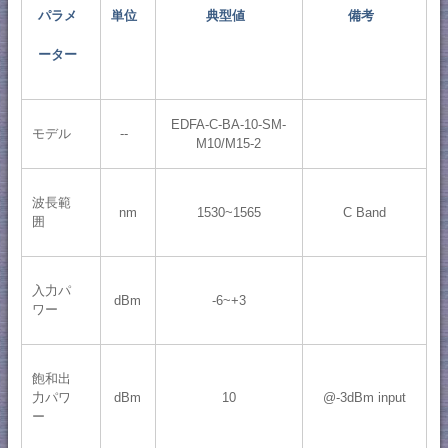
パラメ
単位
典型値
備考
ーター
EDFA-C-BA-10-SM-
モデル
--
M10/M15-2
波長範
nm
1530~1565
C Band
囲
入力パ
dBm
-6~+3
ワー
飽和出
dBm
10
@-3dBm input
力パワ
ー