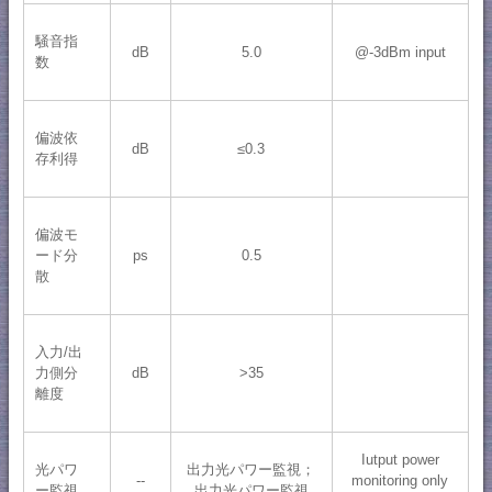
騒音指
dB
5.0
@-3dBm input
数
偏波依
dB
≤0.3
存利得
偏波モ
ps
0.5
ード分
散
入力/出
dB
>35
力側分
離度
Iutput power
出力光パワー監視；
光パワ
--
monitoring only
出力光パワー監視
ー監視