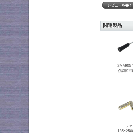
レビューを書
関連製品
SMA90
点調節可能
ファ
185~2