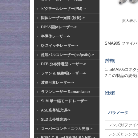
ピグテールレーザー(PM)->
固体レーザー光源 (波長)->
拡大表示
DPSS固体レーザー->
半導体レーザー->
SMA905 ファ
Q-スイッチレーザー->
超短パルスレーザー(ns/ps/fs)->
[特徴]
DFB 分布帰還型レーザー->
1. SMA905
ラマン & 狭線幅レーザー->
2.この製品の波長
波長可変レーザー->
ラマンレーザー Raman laser
[仕様]
SLM 単一縦モード レーザー
ASE広帯域光源->
パラメータ
SLD広帯域光源->
レンズ対ファイ
スーパーコンティニウム光源->
レンズとシンク
EDFA C-Band SM(PA BA HP)->