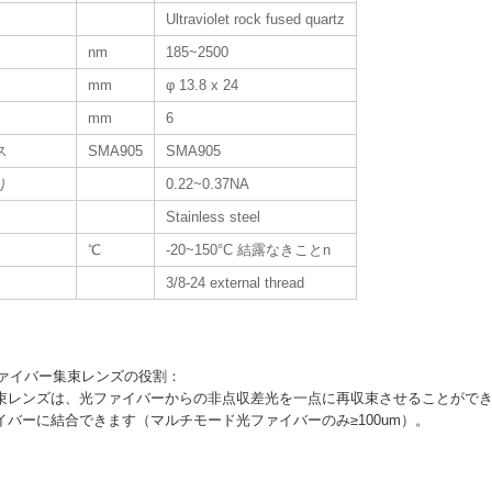
Ultraviolet rock fused quartz
nm
185~2500
mm
φ 13.8 x 24
mm
6
ス
SMA905
SMA905
り
0.22~0.37NA
Stainless steel
℃
-20~150°C 結露なきことn
3/8-24 external thread
ァイバー集束レンズの役割：
集束レンズは、光ファイバーからの非点収差光を一点に再収束させることがで
イバーに結合できます（マルチモード光ファイバーのみ≥100um）。