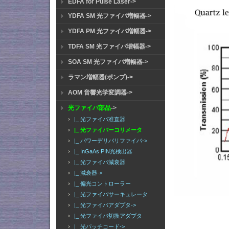
EDFA for Pulse Laser->
YDFA SM 光ファイバ増幅器->
YDFA PM 光ファイバ増幅器->
TDFA SM 光ファイバ増幅器->
SOA SM 光ファイバ増幅器->
ラマン増幅器(ポンプ)->
AOM 音響光学変調器->
光ファイバ部品
->
|_ 光ファイバ准直器
|_ 光ファイバーコリメータ
|_ パワーデリバリファイバ->
|_ InGaAs PIN光検出器
|_ 光ファイバ減衰器
|_ 減衰器->
|_ 偏光コントローラー
|_ 光ファイバサーキュレータ
|_ 光ファイバアダプタ->
|_ 光ファイバ切換アダプタ
|_ 光パッチコード->