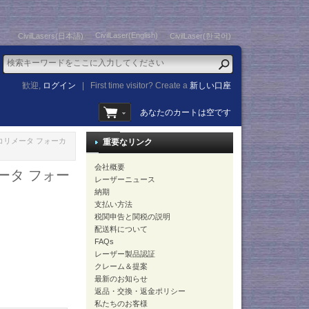
CivilLaser(English)
CivilLasers(日本語)
CivilLaser(한국어)
歓迎,
ログイン
|
First time visitor? Create a
新しい口座
あなたのカートは空です
ーコリメータ フォーカ
重要なリンク
会社概要
ータ フォー
レーザーニュース
納期
支払い方法
税関申告と関税の説明
配送料について
FAQs
レーザー製品認証
クレーム＆提案
最新のお知らせ
返品・交換・返金ポリシー
私たちのお客様