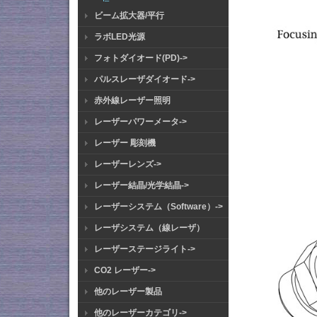
ビーム拡大器/平行
ラボLED光源
フォトダイオード(PD)->
パルスレーザダイオード->
赤外線レーザー照明
レーザーパワーメータ->
レーザー 彫刻機
レーザーレンズ->
レーザー結晶/光学結晶->
レーザーシステム（Software）->
レーザシステム（線レーザ）
レーザーステージライト->
CO2 レーザー->
他のレーザー製品
他のレーザーカテゴリ->