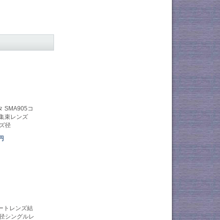
SMA905コ
バ集束レンズ
ンズ径
3円
ートレンズ結
 大径シングルレ