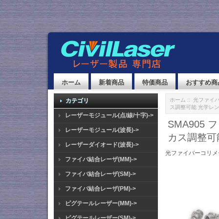
ホーム
新着商品
特価商品
おすすめ商
ホーム
::
光ファイ
カテゴリ
ス調整可能 光学レ
レーザーモジュール(点/線/十字)->
SMA90
レーザーモジュール(波長)->
カス調整可
レーザーダイオード(波長)->
光ファイバーコリメ
ファイバ結合レーザ(MM)->
ファイバ結合レーザ(SM)->
ファイバ結合レーザ(PM)->
ピグテールレーザー(MM)->
ピグテールレーザー(SM)->