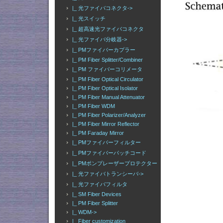
|_ 光ファイバコネクタ->
|_ 光スイッチ
|_ 超高速光ファイバコネクタ
|_ 光ファイバ分岐器->
|_ PMファイバーカプラー
|_ PM Fiber Splitter/Combiner
|_ PM ファイバーコリメータ
|_ PM Fiber Optical Circulator
|_ PM Fiber Optical Isolator
|_ PM Fiber Manual Attenuator
|_ PM Fiber WDM
|_ PM Fiber Polarizer/Analyzer
|_ PM Fiber Mirror Reflector
|_ PM Faraday Mirror
|_ PMファイバーフィルター
|_ PMファイバーパッチコード
|_ PMポンプレーザープロテクター
|_ 光ファイバトランシーバ->
|_ 光ファイバフィルタ
|_ SM Fiber Devices
|_ PM Fiber Splitter
|_ WDM->
|_ Fiber customization