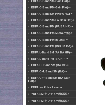
EDFA C-Band SM(Gain Flat)->
EDFA C-Band PM(Gain Flat)->
EDFA C-Band SM PM(PA HG)->
EDFA C-Band SM(LA Gain Flat)->
EDFA C-Band PM (PA BA HP)->
EDFA C-Band PM(Micro 小型)->
EDFA C-Band PM(In-Line)->
EDFA C-Band PM (BiD PA BA)->
EDFA L-Band SM (PA BA HP)->
EDFA L-Band PM (BA HP)->
EDFA L+ Band SM (BA GF)->
EDFA C+L Band SM (BA)->
EDFA C++ Band SM (BA Gain
Flat)->
EDFA for Pulse Laser->
YDFA SM 光ファイバ増幅器->
YDFA PM 光ファイバ増幅器->