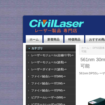
ホーム
新着商品
特価商品
おすすめ商
ホーム
::
DPSS固
カテゴリ
可能
レーザーモジュール(点/線/十字)->
561nm 
レーザーモジュール(波長)->
可能
レーザーダイオード(波長)->
561nm DPSSレー
ファイバ結合レーザ(MM)->
ファイバ結合レーザ(SM)->
ファイバ結合レーザ(PM)->
ピグテールレーザー(MM)->
ピグテールレーザー(SM)->