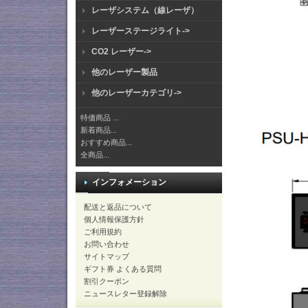
レーザシステム（線レーザ）
レーザーステージライト->
CO2 レーザー->
他のレーザー製品
他のレーザーカテゴリ->
特価商品 ...
新着商品...
おすすめ商品...
全商品...
インフォメーション
配送と返品について
個人情報保護方針
ご利用規約
お問い合わせ
サイトマップ
ギフト券 よくある質問
割引クーポン
ニュースレター登録解除