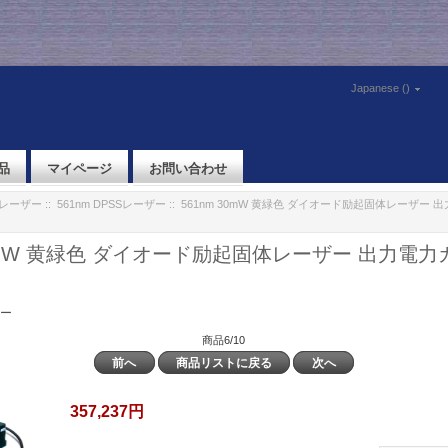
Japanese ()
品
マイページ
お問い合わせ
体レーザー
::
561nm DPSSレーザー
:: 561nm 30mW 黄緑色 ダイオード励起固体レーザー
30mW 黄緑色 ダイオード励起固体レーザー 出力電
ザー
商品6/10
前へ
商品リストに戻る
次へ
357,237円