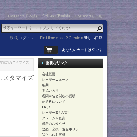
CivilLaser(English)
CivilLasers(日本語)
CivilLaser(한국어)
歓迎,
ログイン
|
First time visitor? Create a
新しい口座
あなたのカートは空です
 出力電力カスタマイズ
重要なリンク
会社概要
力カスタマイズ
レーザーニュース
納期
支払い方法
税関申告と関税の説明
配送料について
FAQs
レーザー製品認証
クレーム＆提案
最新のお知らせ
返品・交換・返金ポリシー
私たちのお客様