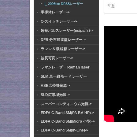
|_ 2096nm DPSSレーザー
注意
半導体レーザー->
Q-スイッチレーザー->
超短パルスレーザー(ns/ps/fs)->
DFB 分布帰還型レーザー->
ラマン & 狭線幅レーザー->
波長可変レーザー->
ラマンレーザー Raman laser
SLM 単一縦モード レーザー
ASE広帯域光源->
SLD広帯域光源->
スーパーコンティニウム光源->
EDFA C-Band SM(PA BA HP)->
EDFA C-Band SM(Micro 小型)->
EDFA C-Band SM(In-Line)->