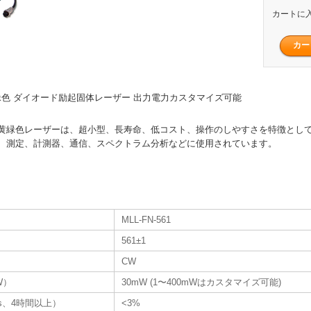
カートに
W 黄緑色 ダイオード励起固体レーザー 出力電力カスタマイズ可能
イズ黄緑色レーザーは、超小型、長寿命、低コスト、操作のしやすさを特徴とし
、測定、計測器、通信、スペクトラム分析などに使用されています。
MLL-FN-561
561±1
CW
W）
30mW (1〜400mWはカスタマイズ可能)
s、4時間以上）
<3%