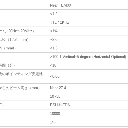
Near TEM00
<1.2
TTL / 1KHz
s、20Hz〜20MHz）
<1%
（1 /e²、mm）
~2.0
（mrad）
<1.5
>100:1 Vertical±5 degree (Horizontal Optional)
時間（分）
<10
後のポインティング安定性
<0.05
からのビーム高さ（mm）
Near 27.4
10~35
AC）
PSU-H-FDA
）
10000
1年