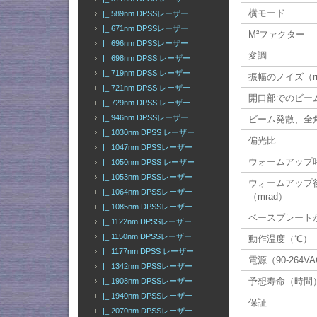
横モード
|_ 589nm DPSSレーザー
|_ 671nm DPSSレーザー
M²ファクター
|_ 696nm DPSSレーザー
変調
|_ 698nm DPSS レーザー
|_ 719nm DPSS レーザー
振幅のノイズ（rm
|_ 721nm DPSS レーザー
開口部でのビーム径
|_ 729nm DPSS レーザー
|_ 946nm DPSSレーザー
ビーム発散、全角
|_ 1030nm DPSS レーザー
偏光比
|_ 1047nm DPSSレーザー
ウォームアップ
|_ 1050nm DPSS レーザー
|_ 1053nm DPSSレーザー
ウォームアップ
|_ 1064nm DPSSレーザー
（mrad）
|_ 1085nm DPSSレーザー
ベースプレート
|_ 1122nm DPSSレーザー
|_ 1150nm DPSSレーザー
動作温度（℃）
|_ 1177nm DPSS レーザー
電源（90-264V
|_ 1342nm DPSSレーザー
予想寿命（時間
|_ 1908nm DPSSレーザー
|_ 1940nm DPSSレーザー
保証
|_ 2070nm DPSSレーザー