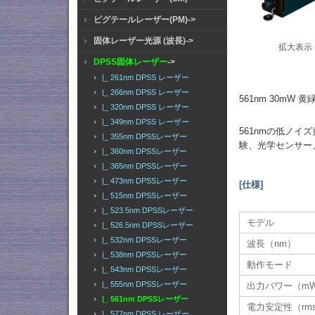
ピグテールレーザー(PM)->
固体レーザー光源 (波長)->
拡大表示
DPSS固体レーザー
->
|_ 261nm DPSS レーザー
|_ 266nm DPSS レーザー
561nm 30m
|_ 320nm DPSS レーザー
|_ 349nm DPSS レーザー
561nmの低ノ
|_ 355nm DPSSレーザー
験、光学センサー
|_ 360nm DPSSレーザー
|_ 365nm DPSSレーザー
|_ 473nm DPSSレーザー
[仕様]
|_ 515nm DPSSレーザー
|_ 523.5nm DPSSレーザー
モデル
|_ 526.5nm DPSSレーザー
|_ 532nm DPSSレーザー
波長（nm）
|_ 538nm DPSSレーザー
動作モード
|_ 543nm DPSSレーザー
|_ 555nm DPSSレーザー
出力パワー（m
|_ 561nm DPSSレーザー
電力安定性（rm
|_ 577nm DPSS レーザー