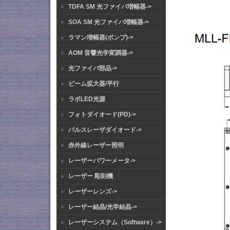
TDFA SM 光ファイバ増幅器->
SOA SM 光ファイバ増幅器->
ラマン増幅器(ポンプ)->
AOM 音響光学変調器->
光ファイバ部品->
ビーム拡大器/平行
ラボLED光源
フォトダイオード(PD)->
パルスレーザダイオード->
赤外線レーザー照明
レーザーパワーメータ->
レーザー 彫刻機
レーザーレンズ->
レーザー結晶/光学結晶->
レーザーシステム（Software）->