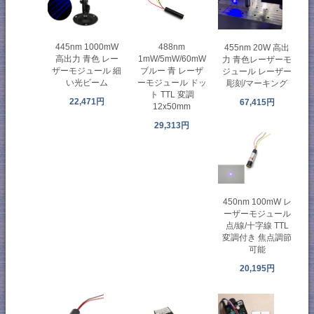
445nm 1000mW
488nm
455nm 20W 高出
高出力 青色 レー
1mW/5mW/60mW
力 青色レーザーモ
ザーモジュール 細
ブルー 青 レーザ
ジュール レーザー
い光ビーム
ーモジュール ドッ
彫刻/マーキング
ト TTL 変調
22,471円
67,415円
12x50mm
29,313円
450nm 100mW レ
ーザーモジュール
点/線/十字線 TTL
変調付き 焦点調節
可能
20,195円