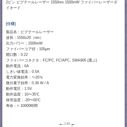
2ピン ピグテールレーザー 1550nm 1500mW ファイバーレーザーダ
イオード
[仕様]
製品名：ピグテールレーザー
波長：1550±20（nm）
出力パワー：1500mW
ファイバーコア径：105μm
開口数：0.22
ファイバーコネクタ：FC/PC, FC/APC, SMA905 (選ぶ)
動作電流：6A
しきい値電流：0.5A
電力変換効率：〜20％
微分量子効率：0.36 W / A
動作電圧：1.5V
動作温度：10〜35℃
保管温度：-20〜60℃
寿命：> 10000時間