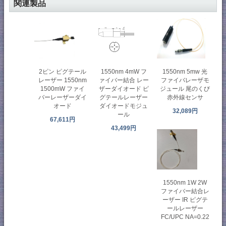
関連製品
2ピン ピグテール
1550nm 4mW フ
1550nm 5mw 光
レーザー 1550nm
ァイバー結合 レー
ファイバレーザモ
1500mW ファイ
ザーダイオード ピ
ジュール 尾のくび
バーレーザーダイ
グテールレーザー
赤外線センサ
オード
ダイオードモジュ
32,089円
ール
67,611円
43,499円
1550nm 1W 2W
ファイバー結合レ
ーザー IR ピグテ
ールレーザー
FC/UPC NA=0.22