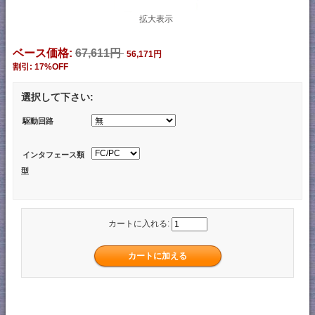
拡大表示
ベース価格:
67,611円
56,171円
割引: 17%OFF
選択して下さい:
駆動回路
インタフェース類
型
カートに入れる: