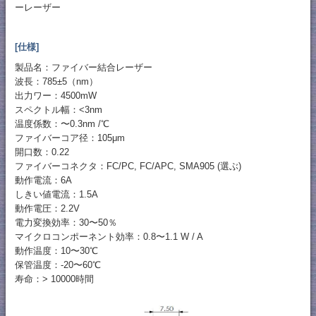
ーレーザー
[仕様]
製品名：ファイバー結合レーザー
波長：785±5（nm）
出力ワー：4500mW
スペクトル幅：<3nm
温度係数：〜0.3nm /℃
ファイバーコア径：105μm
開口数：0.22
ファイバーコネクタ：FC/PC, FC/APC, SMA905 (選ぶ)
動作電流：6A
しきい値電流：1.5A
動作電圧：2.2V
電力変換効率：30〜50％
マイクロコンポーネント効率：0.8〜1.1 W / A
動作温度：10〜30℃
保管温度：-20〜60℃
寿命：> 10000時間