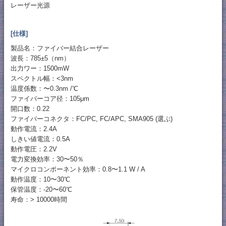
レーザー光源
[仕様]
製品名：ファイバー結合レーザー
波長：785±5（nm）
出力ワー：1500mW
スペクトル幅：<3nm
温度係数：〜0.3nm /℃
ファイバーコア径：105μm
開口数：0.22
ファイバーコネクタ：FC/PC, FC/APC, SMA905 (選ぶ)
動作電流：2.4A
しきい値電流：0.5A
動作電圧：2.2V
電力変換効率：30〜50％
マイクロコンポーネント効率：0.8〜1.1 W / A
動作温度：10〜30℃
保管温度：-20〜60℃
寿命：> 10000時間