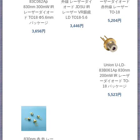
83C062Ap
外線 レーザーダイ
ーザーダイオード
830nm 300mW IR
オード JDSU IR
赤外線 レーザー
レーザーダイオー
レーザー VR眼鏡
TO-18
ド TO18 Φ5.6mm
LD TO18-5.6
5,204円
パッケージ
3,446円
3,656円
Union U-LD-
83B061Ap 830nm
200mW IR レーザ
ーダイオード TO-
18 パッケージ
5,523円
830nm 赤 外 レー