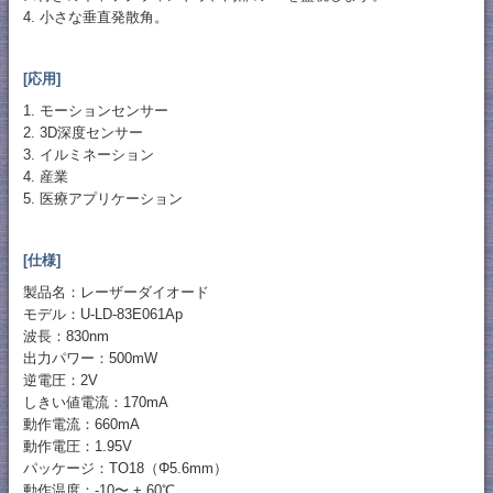
4. 小さな垂直発散角。
[応用]
1. モーションセンサー
2. 3D深度センサー
3. イルミネーション
4. 産業
5. 医療アプリケーション
[仕様]
製品名：レーザーダイオード
モデル：U-LD-83E061Ap
波長：830nm
出力パワー：500mW
逆電圧：2V
しきい値電流：170mA
動作電流：660mA
動作電圧：1.95V
パッケージ：TO18（Φ5.6mm）
動作温度：-10〜 + 60℃