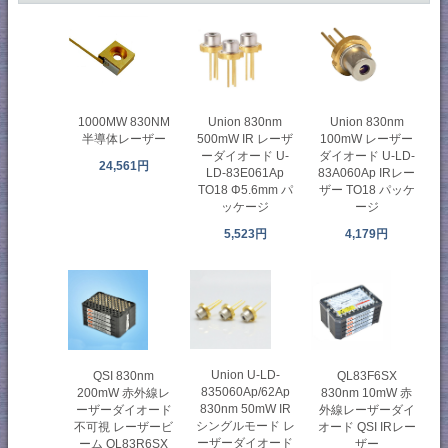
1000MW 830NM
Union 830nm
Union 830nm
半導体レーザー
500mW IR レーザ
100mW レーザー
ーダイオード U-
ダイオード U-LD-
24,561円
LD-83E061Ap
83A060Ap IRレー
TO18 Φ5.6mm パ
ザー TO18 パッケ
ッケージ
ージ
5,523円
4,179円
Union U-LD-
QSI 830nm
QL83F6SX
835060Ap/62Ap
200mW 赤外線レ
830nm 10mW 赤
830nm 50mW IR
ーザーダイオード
外線レーザーダイ
シングルモード レ
不可視 レーザービ
オード QSI IRレー
ーザーダイオード
ーム QL83R6SX
ザー